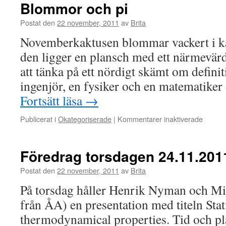
Blommor och pi
Postat den
22 november, 2011
av
Brita
Novemberkaktusen blommar vackert i k
den ligger en plansch med ett närmevärd
att tänka på ett nördigt skämt om defini
ingenjör, en fysiker och en matematiker 
Fortsätt läsa
→
för
Publicerat i
Okategoriserade
|
Kommentarer inaktiverade
Blomm
och
pi
Föredrag torsdagen 24.11.201
Postat den
22 november, 2011
av
Brita
På torsdag håller Henrik Nyman och Mi
från ÅA) en presentation med titeln Stati
thermodynamical properties. Tid och pl