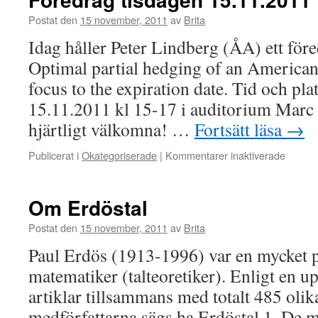
från
70-
Postat den
15 november, 2011
av
Brita
talet
Idag håller Peter Lindberg (ÅA) ett före
Optimal partial hedging of an American 
focus to the expiration date. Tid och pla
15.11.2011 kl 15-17 i auditorium Mar
hjärtligt välkomna! …
Fortsätt läsa
→
för
Publicerat i
Okategoriserade
|
Kommentarer inaktiverade
Föredr
tisdag
15.11.
Om Erdöstal
Postat den
15 november, 2011
av
Brita
Paul Erdös (1913-1996) var en mycket 
matematiker (talteoretiker). Enligt en u
artiklar tillsammans med totalt 485 olik
medförfattarna sägs ha Erdöstal 1. De 