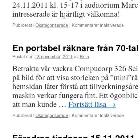
24.11.2011 kl. 15-17 i auditorium Mar
intresserade är hjärtligt välkomna!
för
Publicerat i
Okategoriserade
|
Kommentarer inaktiverade
Föredr
torsda
24.11.
En portabel räknare från 70-ta
Postat den
18 november, 2011
av
Brita
Betrakta vår vackra Compucorp 326 Sci
på bild för att visa storleken på ”mini”
hemsidan låter förstå att tillverkningsår
maskin verkar fungera fint. Ett ögonbli
att man kunde …
Fortsätt läsa
→
för
Publicerat i
Okategoriserade
|
Kommentarer inaktiverade
En
portabe
räknar
Föredrag tisdagen 15.11.2011