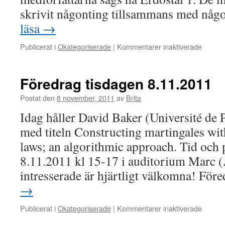
skrivit någonting tillsammans med nå
läsa
→
för
Publicerat i
Okategoriserade
|
Kommentarer inaktiverade
Om
Erdösta
Föredrag tisdagen 8.11.2011
Postat den
8 november, 2011
av
Brita
Idag håller David Baker (Université de P
med titeln Constructing martingales wit
laws; an algorithmic approach. Tid och p
8.11.2011 kl 15-17 i auditorium Marc
intresserade är hjärtligt välkomna! Fö
→
för
Publicerat i
Okategoriserade
|
Kommentarer inaktiverade
Föredr