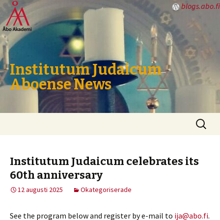
blogs.abo.fi
Institutum Judaicum
Aboense News
Hoppa
Sök
till
efter:
innehåll
Institutum Judaicum celebrates its
60th anniversary
12 augusti 2025
Okategoriserade
See the program below and register by e-mail to
ija@abo.fi
.