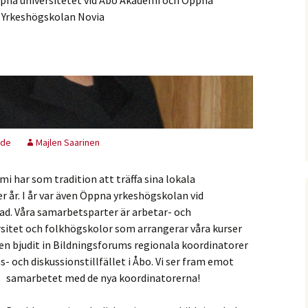
pna universitetet vid Åbo Akademi och Öppna
 Yrkeshögskolan Novia
ade
Majlen Saarinen
i har som tradition att träffa sina lokala
 år. I år var även Öppna yrkeshögskolan vid
d. Våra samarbetsparter är arbetar- och
itet och folkhögskolor som arrangerar våra kurser
ven bjudit in Bildningsforums regionala koordinatorer
och diskussionstillfället i Åbo. Vi ser fram emot
samarbetet med de nya koordinatorerna!