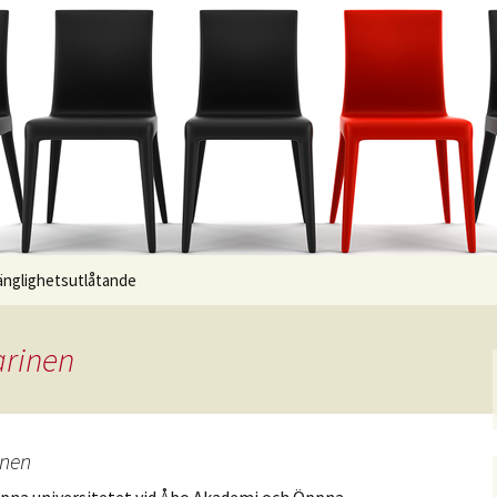
gänglighetsutlåtande
arinen
inen