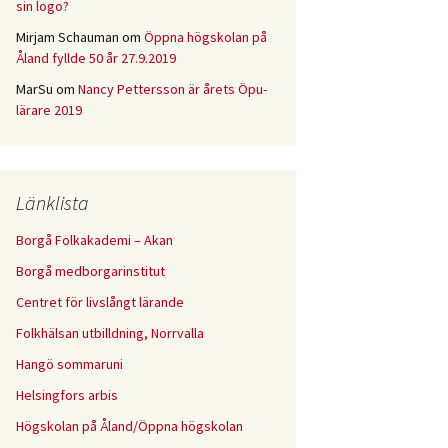
sin logo?
Mirjam Schauman
om
Öppna högskolan på
Åland fyllde 50 år 27.9.2019
MarSu
om
Nancy Pettersson är årets Öpu-
lärare 2019
Länklista
Borgå Folkakademi – Akan
Borgå medborgarinstitut
Centret för livslångt lärande
Folkhälsan utbilldning, Norrvalla
Hangö sommaruni
Helsingfors arbis
Högskolan på Åland/Öppna högskolan