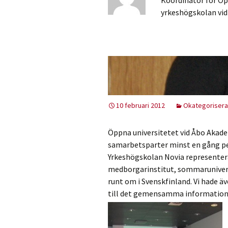
Koordinator för Öp
yrkeshögskolan vid
10 februari 2012
Okategoriser
Öppna universitetet vid Åbo Akadem
samarbetsparter minst en gång per
Yrkeshögskolan Novia representera
medborgarinstitut, sommarunivers
runt om i Svenskfinland. Vi hade ä
till det gemensamma informations- 