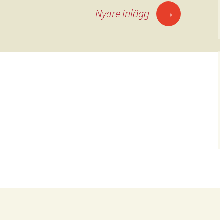
→
Nyare inlägg