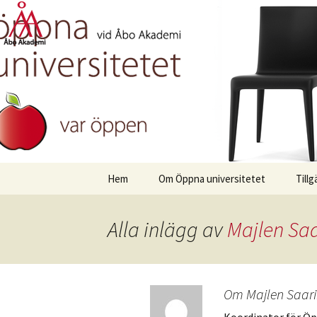
Hoppa
Hem
Om Öppna universitetet
Till
till
innehåll
Alla inlägg av
Majlen Sa
Om Majlen Saar