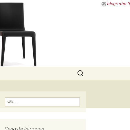
blogs.abo.fi
Sök
efter:
Sök
efter:
Senaste inläggen