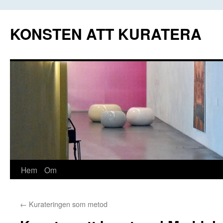
Hoppa
till
KONSTEN ATT KURATERA
innehåll
Hem
Om
←
Kurateringen som metod