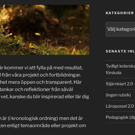
KATEGORIER
Kategorier
SENASTE IN
Tydligt ledars
är kommer vi att fylla på med resultat,
förskola
 från våra projekt och fortbildningar.
mhet mera öppen och transparent. Här
Stjärnklart 2.0
ankar och reflektioner från såväl
(ingen rubrik)
t, kanske du blir inspirerad eller lär dig
Läropussel 2.0
Pedagogisk (di
är (i kronologisk ordning) men det är
ggen enligt temaområde eller projekt om