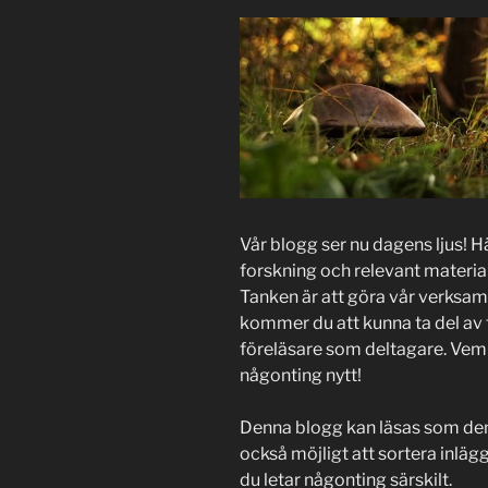
Vår blogg ser nu dagens ljus! H
forskning och relevant material
Tanken är att göra vår verksa
kommer du att kunna ta del av t
föreläsare som deltagare. Vem ve
någonting nytt!
Denna blogg kan läsas som den 
också möjligt att sortera inlä
du letar någonting särskilt.