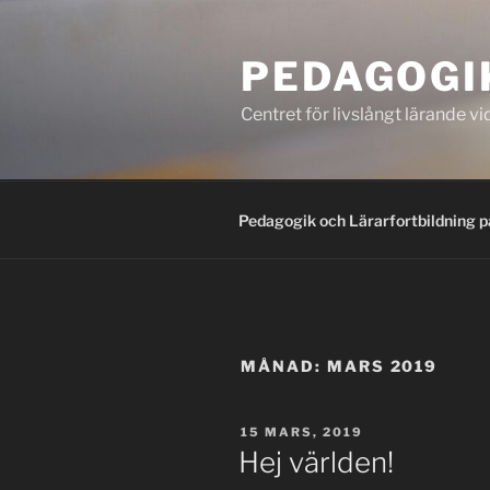
Hoppa
till
PEDAGOGI
innehåll
Centret för livslångt lärande
Pedagogik och Lärarfortbildning 
MÅNAD:
MARS 2019
PUBLICERAT
15 MARS, 2019
Hej världen!