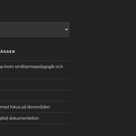
LÄGGEN
kap inom småbarnspedagogik och
 med fokus på lärområden
gital) dokumentation