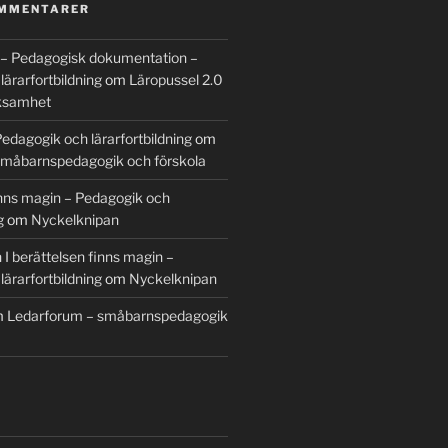
OMMENTARER
 – Pedagogisk dokumentation –
ärarfortbildning
om
Läropussel 2.0
rksamhet
edagogik och lärarfortbildning
om
småbarnspedagogik och förskola
finns magin – Pedagogik och
g
om
Nyckelknipan
n I berättelsen finns magin –
ärarfortbildning
om
Nyckelknipan
m
Ledarforum – småbarnspedagogik