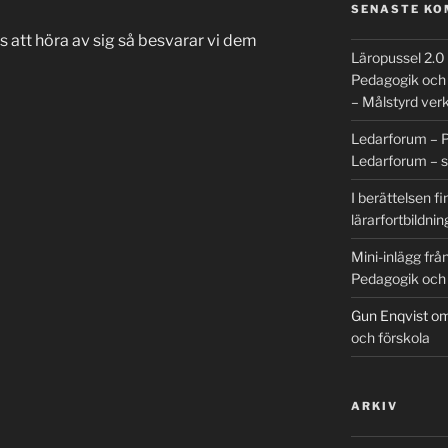
SENASTE K
is att höra av sig så besvarar vi dem
Läropussel 2.0
Pedagogik och l
– Målstyrd ve
Ledarforum – P
Ledarforum – 
I berättelsen 
lärarfortbildnin
Mini-inlägg frå
Pedagogik och l
Gun Enqvist
o
och förskola
ARKIV