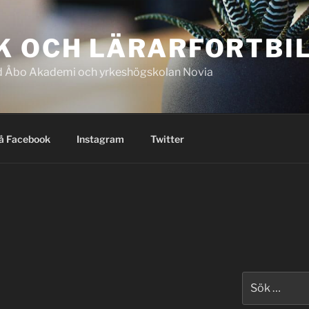
K OCH LÄRARFORTBI
 vid Åbo Akademi och yrkeshögskolan Novia
på Facebook
Instagram
Twitter
Sök
efter: