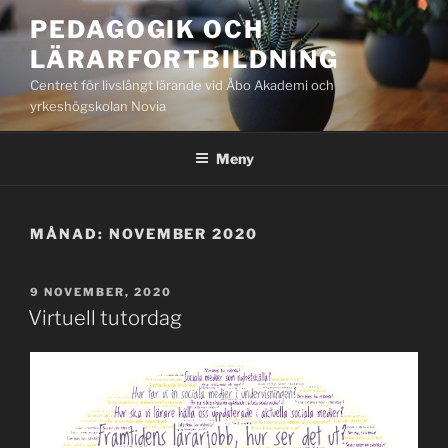
Hoppa
PEDAGOGIK OCH
till
LÄRARFORTBILDNING
innehåll
Centret för livslångt lärande vid Åbo Akademi och
yrkeshögskolan Novia
Meny
MÅNAD:
NOVEMBER 2020
PUBLICERAT
9 NOVEMBER, 2020
Virtuell tutordag