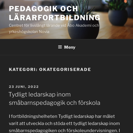
Hoppa
PEDAGOGIK OCH
till
LÄRARFORTBILDNING
innehåll
Centret för livslångt lärande vid Åbo Akademi och
yrkeshögskolan Novia
Meny
KATEGORI:
OKATEGORISERADE
PUBLICERAT
23 JUNI, 2022
Tydligt ledarskap inom
småbarnspedagogik och förskola
I fortbildningshelheten Tydligt ledarskap har målet
varit att utveckla och stöda ett tydligt ledarskap inom
småbarnspedagogiken och förskoleundervisningen. I