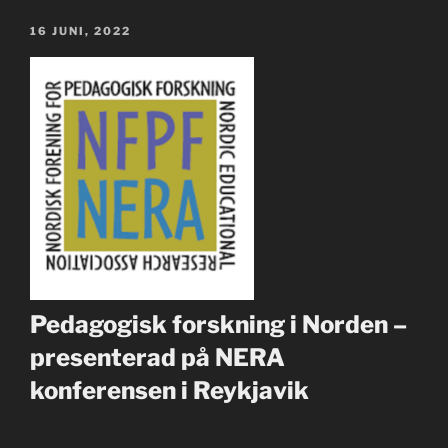
PUBLICERAT
16 JUNI, 2022
Ped
agogisk forskning i Norden –
presenterad på NERA
konferensen i Reykjavik