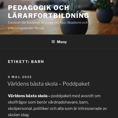
Hoppa
PEDAGOGIK OCH
till
LÄRARFORTBILDNING
innehåll
Centret för livslångt lärande vid Åbo Akademi och
yrkeshögskolan Novia
Meny
ETIKETT:
BARN
PUBLICERAT
6 MAJ, 2022
Världens bästa skola – Poddpaket
Världens bästa skola –
poddpaket med avsnitt om
skolfrågor som berör vårdnadshavare, barn,
skolpersonal, politiker och alla som är intresserade av
skolan idag.