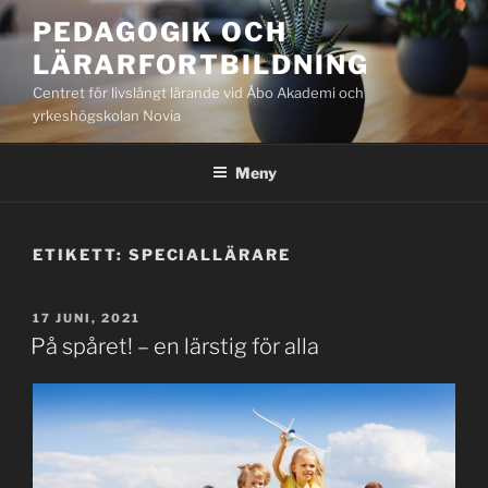
Hoppa
PEDAGOGIK OCH
till
LÄRARFORTBILDNING
innehåll
Centret för livslångt lärande vid Åbo Akademi och
yrkeshögskolan Novia
Meny
ETIKETT:
SPECIALLÄRARE
PUBLICERAT
17 JUNI, 2021
På spåret! – en lärstig för alla