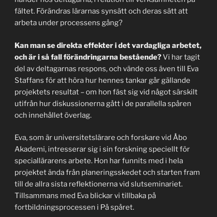
fältet. Förändras lärarnas synsätt och deras sätt att
arbeta under processens gång?
Kan man se direkta effekter i det vardagliga arbetet,
och är i så fall förändringarna bestående?
Vi har tagit
del av deltagarnas respons, och vände oss även till Eva
Staffans för att höra hur hennes tankar går gällande
projektets resultat – om hon fäst sig vid något särskilt
utifrån hur diskussionerna gått i de parallella spåren
och innehållet överlag.
Eva, som är universitetslärare och forskare vid Åbo
Akademi, intresserar sig i sin forskning speciellt för
speciallärarens arbete. Hon har funnits med i hela
projektet ända från planeringsskedet och starten fram
till de allra sista reflektionerna vid slutseminariet.
Tillsammans med Eva blickar vi tillbaka på
fortbildningsprocessen i På spåret.