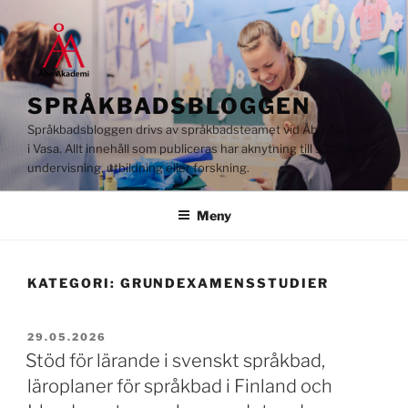
Hoppa
till
innehåll
SPRÅKBADSBLOGGEN
Språkbadsbloggen drivs av språkbadsteamet vid Åbo Akademi
i Vasa. Allt innehåll som publiceras har aknytning till språkbad –
undervisning, utbildning eller forskning.
Meny
KATEGORI:
GRUNDEXAMENSSTUDIER
PUBLICERAT
29.05.2026
Stöd för lärande i svenskt språkbad,
läroplaner för språkbad i Finland och