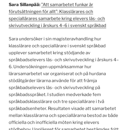
Sara Sillanpää:
”Att samarbetet funkar är
förutsättningen för allt”: Klasslärares och
speciallärares samarbete kring elevers läs- och
skrivutveckling i årskurs 4–6 i svenskt språkbad
Sara undersöker i sin magisteravhandling hur
klasslärare och speciallärare i svenskt språkbad
upplever samarbetet kring stödjande av
språkbadselevers läs- och skrivutveckling i årskurs 4–
6. Undersökningen uppmärksammar hur
lärarsamarbetet var organiserat och på hurdana
stödåtgärder lärarna använde för att främja
språkbadselevers läs- och skrivutveckling på
språkbadsspråket. I studien medverkade fem
språkbadsklasslärare och tre speciallärare i två
språkbadsenheter. Resultaten visade att samarbetet
mellan klasslärarna och speciallärarna bestod av både
officiella och inofficiella möten kring elevers
stödbehov. Upplägget för samarbetet bestämdes fritt