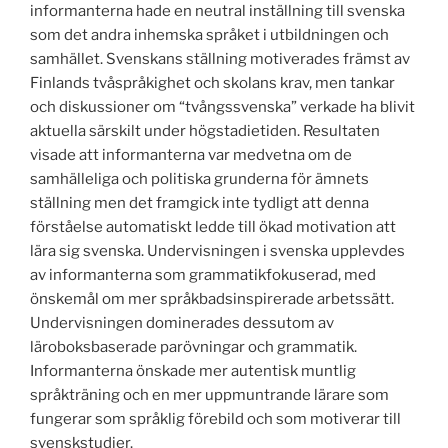
informanterna hade en neutral inställning till svenska
som det andra inhemska språket i utbildningen och
samhället. Svenskans ställning motiverades främst av
Finlands tvåspråkighet och skolans krav, men tankar
och diskussioner om “tvångssvenska” verkade ha blivit
aktuella särskilt under högstadietiden. Resultaten
visade att informanterna var medvetna om de
samhälleliga och politiska grunderna för ämnets
ställning men det framgick inte tydligt att denna
förståelse automatiskt ledde till ökad motivation att
lära sig svenska. Undervisningen i svenska upplevdes
av informanterna som grammatikfokuserad, med
önskemål om mer språkbadsinspirerade arbetssätt.
Undervisningen dominerades dessutom av
läroboksbaserade parövningar och grammatik.
Informanterna önskade mer autentisk muntlig
språkträning och en mer uppmuntrande lärare som
fungerar som språklig förebild och som motiverar till
svenskstudier.