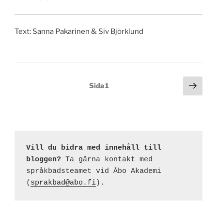
Text: Sanna Pakarinen & Siv Björklund
Sidnumrering
Näst
Sida
1
sida
för
inlägg
Vill du bidra med innehåll till 
bloggen?
 Ta gärna kontakt med 
språkbadsteamet vid Åbo Akademi 
(
sprakbad@abo.fi
).