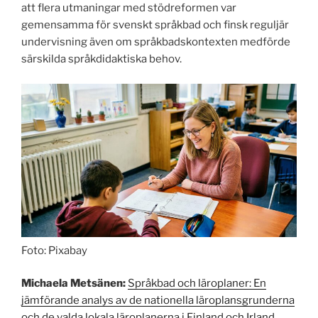
att flera utmaningar med stödreformen var
gemensamma för svenskt språkbad och finsk reguljär
undervisning även om språkbadskontexten medförde
särskilda språkdidaktiska behov.
Foto: Pixabay
Michaela Metsänen:
Språkbad och läroplaner: En
jämförande analys av de nationella läroplansgrunderna
och de valda lokala läroplanerna i Finland och Irland