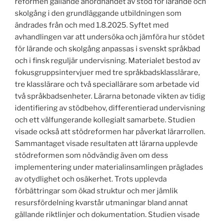
reformen gällande anordnandet av stöd för lärande och
skolgång i den grundläggande utbildningen som
ändrades från och med 1.8.2025. Syftet med
avhandlingen var att undersöka och jämföra hur stödet
för lärande och skolgång anpassas i svenskt språkbad
och i finsk reguljär undervisning. Materialet bestod av
fokusgruppsintervjuer med tre språkbadsklasslärare,
tre klasslärare och två speciallärare som arbetade vid
två språkbadsenheter. Lärarna betonade vikten av tidig
identifiering av stödbehov, differentierad undervisning
och ett välfungerande kollegialt samarbete. Studien
visade också att stödreformen har påverkat lärarrollen.
Sammantaget visade resultaten att lärarna upplevde
stödreformen som nödvändig även om dess
implementering under materialinsamlingen präglades
av otydlighet och osäkerhet. Trots upplevda
förbättringar som ökad struktur och mer jämlik
resursfördelning kvarstår utmaningar bland annat
gällande riktlinjer och dokumentation. Studien visade