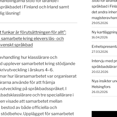
vhandlingarna stöd för lärande i
Stöd för lärand
språkbad i Fin
språkbadet i Finland och Irland samt
det andra inhe
ig läsning!
magisteravhan
29.05.2026
 funkar är förutsättningen för allt”:
Ny kartläggning
16.04.2026
s samarbete kring elevers läs- och
i svenskt språkbad
Enhetspresenta
27.03.2026
avhandling hur klasslärare och
Intervju med p
ad upplever samarbetet kring stödjande
språkbadslära
rivutveckling i årskurs 4–6.
20.02.2026
 hur lärarsamarbetet var organiserat
Nya insikter un
rarna använde för att främja
Helsingfors
vutveckling på språkbadsspråket. I
26.01.2026
adsklasslärare och tre speciallärare i
ten visade att samarbetet mellan
 bestod av både officiella och
rs stödbehov. Upplägget för samarbetet