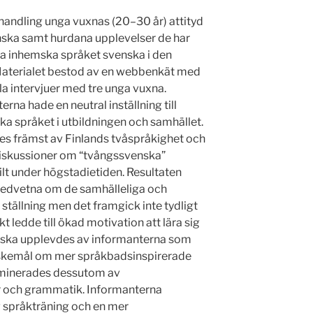
handling unga vuxnas (20–30 år) attityd
nska samt hurdana upplevelser de har
a inhemska språket svenska i den
Materialet bestod av en webbenkät med
la intervjuer med tre unga vuxna.
rna hade en neutral inställning till
a språket i utbildningen och samhället.
es främst av Finlands tvåspråkighet och
diskussioner om “tvångssvenska”
kilt under högstadietiden. Resultaten
medvetna om de samhälleliga och
ställning men det framgick inte tydligt
t ledde till ökad motivation att lära sig
nska upplevdes av informanterna som
kemål om mer språkbadsinspirerade
ominerades dessutom av
 och grammatik. Informanterna
 språkträning och en mer