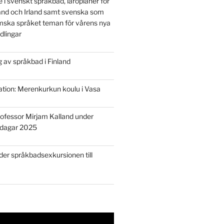
e i svenskt språkbad, läroplaner för
land och Irland samt svenska som
mska språket teman för vårens nya
dlingar
 av språkbad i Finland
tion: Merenkurkun koulu i Vasa
rofessor Mirjam Kalland under
rdagar 2025
der språkbadsexkursionen till