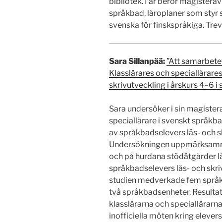
bibliotek. I år berör magistera
språkbad, läroplaner som styr 
svenska för finskspråkiga. Trevl
Sara Sillanpää:
”Att samarbetet
Klasslärares och speciallärare
skrivutveckling i årskurs 4–6 
Sara undersöker i sin magister
speciallärare i svenskt språkb
av språkbadselevers läs- och sk
Undersökningen uppmärksammar
och på hurdana stödåtgärder lä
språkbadselevers läs- och skri
studien medverkade fem språkb
två språkbadsenheter. Resulta
klasslärarna och speciallärarna
inofficiella möten kring eleve