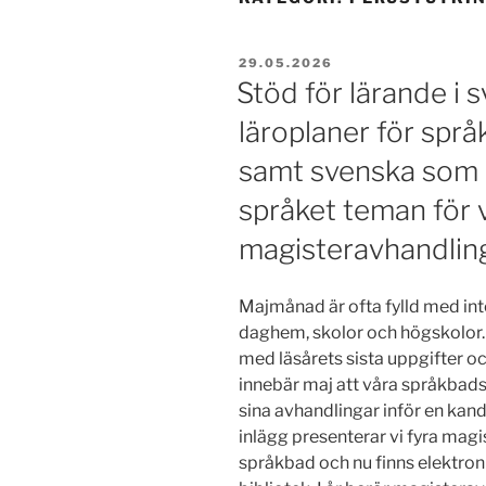
PUBLICERAT
29.05.2026
Stöd för lärande i 
läroplaner för språ
samt svenska som 
språket teman för 
magisteravhandlin
Majmånad är ofta fylld med in
daghem, skolor och högskolor.
med läsårets sista uppgifter oc
innebär maj att våra språkbads
sina avhandlingar inför en kand
inlägg presenterar vi fyra mag
språkbad och nu finns elektron