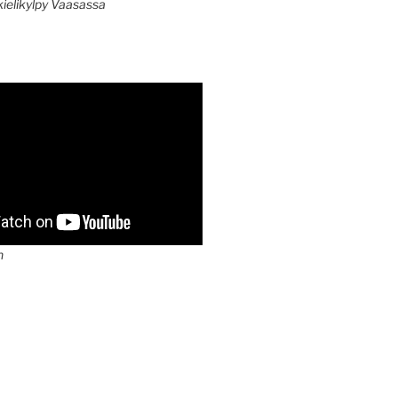
kielikylpy Vaasassa
n