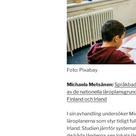
Foto: Pixabay
Michaela Metsänen:
Språkbad 
av de nationella läroplansgrund
Finland och Irland
I sin avhandling undersöker Mi
läroplanerna som styr tidigt fu
Irland. Studien jämför systemat
de båda länderna, sex lokala l