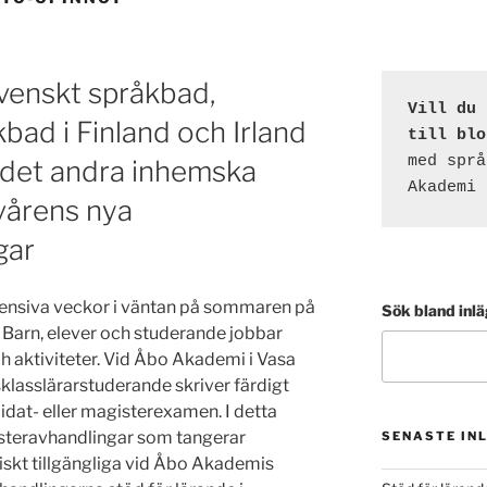
svenskt språkbad,
Vill du 
kbad i Finland och Irland
till blo
med språ
det andra inhemska
Akademi 
vårens nya
gar
tensiva veckor i väntan på sommaren på
Sök bland inl
 Barn, elever och studerande jobbar
h aktiviteter. Vid Åbo Akademi i Vasa
klasslärarstuderande skriver färdigt
idat- eller magisterexamen. I detta
isteravhandlingar som tangerar
SENASTE IN
iskt tillgängliga vid Åbo Akademis