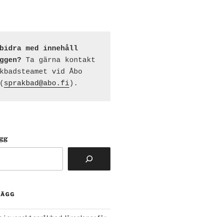
bidra med innehåll 
ggen?
 Ta gärna kontakt 
kbadsteamet vid Åbo 
(
sprakbad@abo.fi
).
ägg
LÄGG