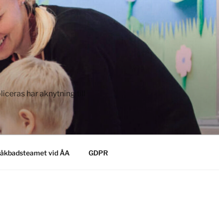
ceras har aknytning till
åkbadsteamet vid ÅA
GDPR