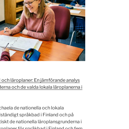
och läroplaner: En jämförande analys
erna och de valda lokala läroplanerna i
chaela de nationella och lokala
llständigt språkbad i Finland och på
iskt de nationella läroplansgrunderna i
äroplaner för språkbad i Finland och fem