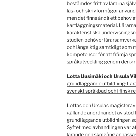
bestämdes fritt av lärarna själv
läs- och skrivförmågor använd
men det finns ändå ett behov 
kartläggningsmaterial. Lärarn
karakteristiska undervisningsm
studien behöver lärarsamverkan
och långsiktig samtidigt som m
kompetenser för att främja spr
språkutveckling genom den gr
Lotta Uusimäki och Ursula V
grundläggande utbildning: Lär
svenskt språkbad och i finsk r
Lottas och Ursulas magisterav
gällande anordnandet av stöd f
grundläggande utbildningen s
Syftet med avhandlingen var at
lärande och skolgång anpassas 