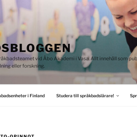
DSBLOGGEN
kbadsteamet vid Åbo Akademi i Vasa. Allt innehåll som publi
ning eller forskning.
badsenheter i Finland
Studera till språkbadslärare!
Spr
TO-OPINNOT