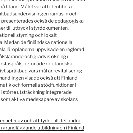
å Irland. Målet var att identifiera
språkbadsundervisningen ramas in och
dien presenterades också de pedagogiska
 till uttryck i styrdokumenten.
ationell styrning och lokalt
a. Medan de finländska nationella
ala läroplanerna uppvisade en reglerad
kslärande och gradvis ökning i
örstaspråk, betonade de irländska
vt språkbad vars mål är revitalisering
handlingen visade också att Finland
atik och formella stödfunktioner i
 större utsträckning integrerade
a som aktiva medskapare av skolans
nheter av och attityder till det andra
n grundläggande utbildningen i Finland