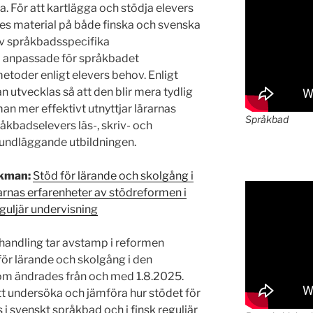
a. För att kartlägga och stödja elevers
es material på både finska och svenska
av språkbadsspecifika
a anpassade för språkbadet
etoder enligt elevers behov. Enligt
 utvecklas så att den blir mera tydlig
an mer effektivt utnyttjar lärarnas
Språkbad
åkbadselevers läs-, skriv- och
undläggande utbildningen.
ikman:
Stöd för lärande och skolgång i
arnas erfarenheter av stödreformen i
eguljär undervisning
handling tar avstamp i reformen
ör lärande och skolgång i den
om ändrades från och med 1.8.2025.
t undersöka och jämföra hur stödet för
i svenskt språkbad och i finsk reguljär