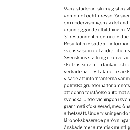
Wera studerar i sin magisterav
gentemot och intresse för sve
om undervisningen av det andr
grundläggande utbildningen. 
31 respondenter och individuel
Resultaten visade att informante
svenska som det andra inhemsk
Svenskans ställning motiverad
skolans krav, men tankar och 
verkade ha blivit aktuella särs
visade att informanterna var 
politiska grunderna för ämnets 
att denna förståelse automatisk
svenska. Undervisningen i sve
grammatikfokuserad, med öns
arbetssätt. Undervisningen d
läroboksbaserade parövningar
önskade mer autentisk muntlig