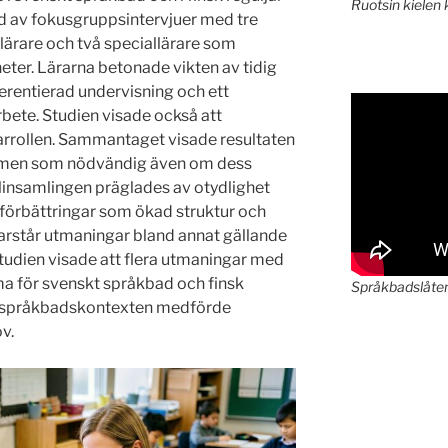
Ruotsin kielen 
d av fokusgruppsintervjuer med tre
slärare och två speciallärare som
ter. Lärarna betonade vikten av tidig
ferentierad undervisning och ett
bete. Studien visade också att
arrollen. Sammantaget visade resultaten
ormen som nödvändig även om dess
insamlingen präglades av otydlighet
förbättringar som ökad struktur och
arstår utmaningar bland annat gällande
Studien visade att flera utmaningar med
för svenskt språkbad och finsk
Språkbadslåte
m språkbadskontexten medförde
v.