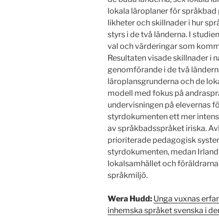
lokala läroplaner för språkbad p
likheter och skillnader i hur 
styrs i de två länderna. I stu
val och värderingar som kommer
Resultaten visade skillnader i n
genomförande i de två ländern
läroplansgrunderna och de lok
modell med fokus på andrasprå
undervisningen på elevernas f
styrdokumenten ett mer intensi
av språkbadsspråket iriska. Av
prioriterade pedagogisk system
styrdokumenten, medan Irland i
lokalsamhället och föräldrarn
språkmiljö.
Wera Hudd:
Unga vuxnas erfare
inhemska språket svenska i de