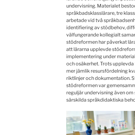
undervisning. Materialet besto
språkbadsklasslärare, tre klas
arbetade vid två språkbadsenhe
identifiering av stödbehov, dif
välfungerande kollegialt samar
stödreformen har påverkat lär
att lärarna upplevde stödref
implementering under material
och osäkerhet. Trots upplevda 
mer jämlik resursfördelning kv
riktlinjer och dokumentation. 
stödreformen var gemensamma 
reguljär undervisning även o
särskilda språkdidaktiska beho