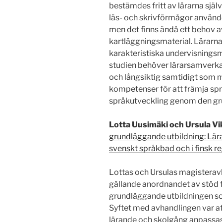
bestämdes fritt av lärarna själv
läs- och skrivförmågor använd
men det finns ändå ett behov 
kartläggningsmaterial. Lärarn
karakteristiska undervisningsm
studien behöver lärarsamverkan
och långsiktig samtidigt som m
kompetenser för att främja spr
språkutveckling genom den gr
Lotta Uusimäki och Ursula V
grundläggande utbildning: Lär
svenskt språkbad och i finsk r
Lottas och Ursulas magisterav
gällande anordnandet av stöd f
grundläggande utbildningen s
Syftet med avhandlingen var at
lärande och skolgång anpassas 