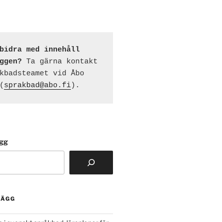
bidra med innehåll 
ggen?
 Ta gärna kontakt 
kbadsteamet vid Åbo 
(
sprakbad@abo.fi
).
ägg
LÄGG