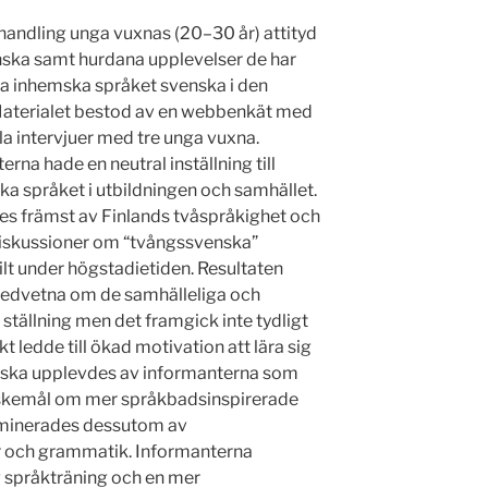
handling unga vuxnas (20–30 år) attityd
nska samt hurdana upplevelser de har
a inhemska språket svenska i den
Materialet bestod av en webbenkät med
la intervjuer med tre unga vuxna.
rna hade en neutral inställning till
a språket i utbildningen och samhället.
es främst av Finlands tvåspråkighet och
diskussioner om “tvångssvenska”
kilt under högstadietiden. Resultaten
medvetna om de samhälleliga och
ställning men det framgick inte tydligt
t ledde till ökad motivation att lära sig
nska upplevdes av informanterna som
kemål om mer språkbadsinspirerade
ominerades dessutom av
 och grammatik. Informanterna
 språkträning och en mer