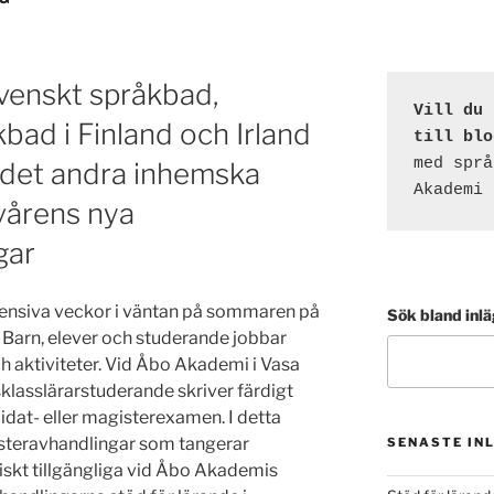
svenskt språkbad,
Vill du 
kbad i Finland och Irland
till blo
med språ
det andra inhemska
Akademi 
vårens nya
gar
tensiva veckor i väntan på sommaren på
Sök bland inl
 Barn, elever och studerande jobbar
h aktiviteter. Vid Åbo Akademi i Vasa
klasslärarstuderande skriver färdigt
idat- eller magisterexamen. I detta
isteravhandlingar som tangerar
SENASTE IN
iskt tillgängliga vid Åbo Akademis