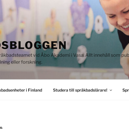
DSBLOGGEN
kbadsteamet vid Åbo Akademi i Vasa. Allt innehåll som publi
ning eller forskning.
badsenheter i Finland
Studera till språkbadslärare!
Spr
G