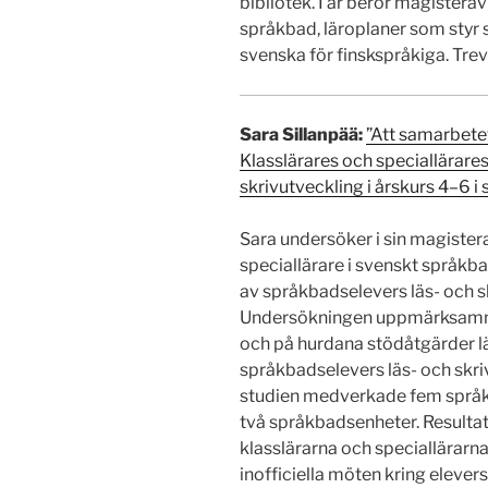
bibliotek. I år berör magistera
språkbad, läroplaner som styr 
svenska för finskspråkiga. Trevl
Sara Sillanpää:
”Att samarbetet
Klasslärares och speciallärare
skrivutveckling i årskurs 4–6 
Sara undersöker i sin magister
speciallärare i svenskt språkb
av språkbadselevers läs- och sk
Undersökningen uppmärksammar
och på hurdana stödåtgärder lä
språkbadselevers läs- och skri
studien medverkade fem språkb
två språkbadsenheter. Resulta
klasslärarna och speciallärarna
inofficiella möten kring eleve