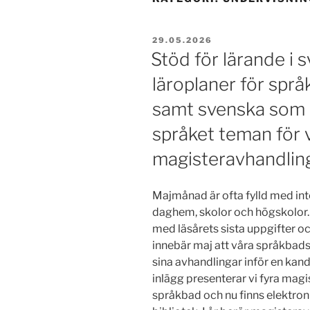
PUBLICERAT
29.05.2026
Stöd för lärande i 
läroplaner för språ
samt svenska som 
språket teman för 
magisteravhandlin
Majmånad är ofta fylld med in
daghem, skolor och högskolor.
med läsårets sista uppgifter oc
innebär maj att våra språkbads
sina avhandlingar inför en kand
inlägg presenterar vi fyra mag
språkbad och nu finns elektron