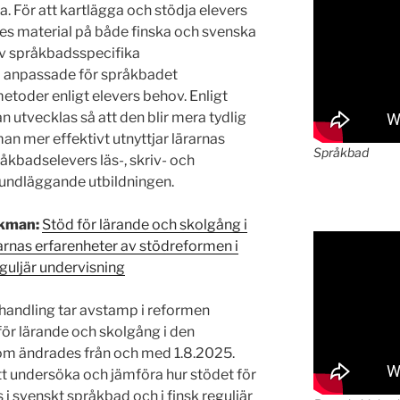
a. För att kartlägga och stödja elevers
es material på både finska och svenska
av språkbadsspecifika
a anpassade för språkbadet
etoder enligt elevers behov. Enligt
 utvecklas så att den blir mera tydlig
an mer effektivt utnyttjar lärarnas
Språkbad
åkbadselevers läs-, skriv- och
undläggande utbildningen.
ikman:
Stöd för lärande och skolgång i
arnas erfarenheter av stödreformen i
eguljär undervisning
handling tar avstamp i reformen
ör lärande och skolgång i den
om ändrades från och med 1.8.2025.
t undersöka och jämföra hur stödet för
i svenskt språkbad och i finsk reguljär