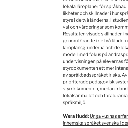
lokala läroplaner för språkbad p
likheter och skillnader i hur 
styrs i de två länderna. I stu
val och värderingar som kommer
Resultaten visade skillnader i n
genomförande i de två ländern
läroplansgrunderna och de lok
modell med fokus på andrasprå
undervisningen på elevernas f
styrdokumenten ett mer intensi
av språkbadsspråket iriska. Av
prioriterade pedagogisk system
styrdokumenten, medan Irland i
lokalsamhället och föräldrarn
språkmiljö.
Wera Hudd:
Unga vuxnas erfare
inhemska språket svenska i de