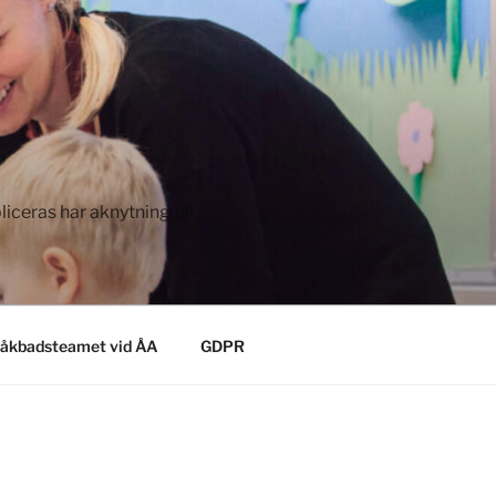
ceras har aknytning till
åkbadsteamet vid ÅA
GDPR