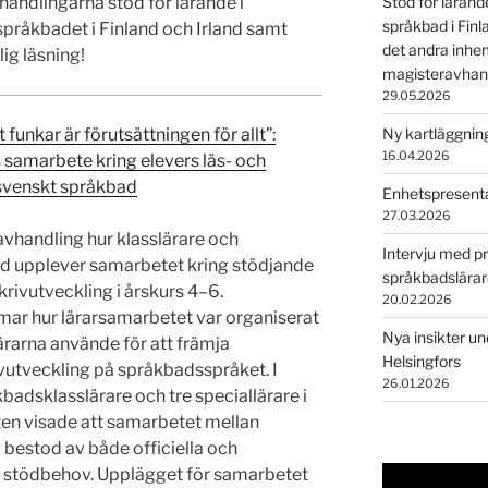
vhandlingarna stöd för lärande i
Stöd för lärand
språkbad i Fin
språkbadet i Finland och Irland samt
det andra inhe
ig läsning!
magisteravhan
29.05.2026
 funkar är förutsättningen för allt”:
Ny kartläggning
16.04.2026
s samarbete kring elevers läs- och
i svenskt språkbad
Enhetspresenta
27.03.2026
avhandling hur klasslärare och
Intervju med p
ad upplever samarbetet kring stödjande
språkbadslära
rivutveckling i årskurs 4–6.
20.02.2026
 hur lärarsamarbetet var organiserat
Nya insikter un
rarna använde för att främja
Helsingfors
vutveckling på språkbadsspråket. I
26.01.2026
adsklasslärare och tre speciallärare i
ten visade att samarbetet mellan
 bestod av både officiella och
rs stödbehov. Upplägget för samarbetet