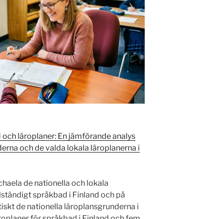
och läroplaner: En jämförande analys
erna och de valda lokala läroplanerna i
chaela de nationella och lokala
llständigt språkbad i Finland och på
iskt de nationella läroplansgrunderna i
äroplaner för språkbad i Finland och fem