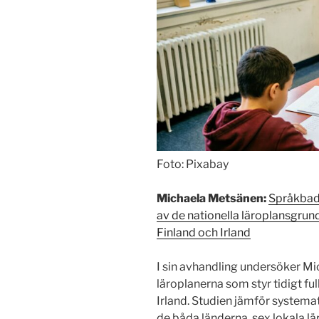
Foto: Pixabay
Michaela Metsänen:
Språkbad 
av de nationella läroplansgrund
Finland och Irland
I sin avhandling undersöker Mi
läroplanerna som styr tidigt fu
Irland. Studien jämför systemat
de båda länderna, sex lokala l