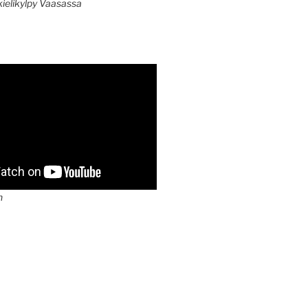
kielikylpy Vaasassa
n