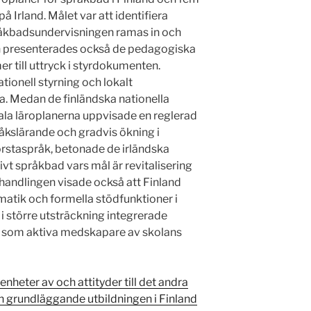
å Irland. Målet var att identifiera
språkbadsundervisningen ramas in och
dien presenterades också de pedagogiska
 till uttryck i styrdokumenten.
ationell styrning och lokalt
a. Medan de finländska nationella
ala läroplanerna uppvisade en reglerad
kslärande och gradvis ökning i
örstaspråk, betonade de irländska
vt språkbad vars mål är revitalisering
handlingen visade också att Finland
atik och formella stödfunktioner i
 större utsträckning integrerade
a som aktiva medskapare av skolans
nheter av och attityder till det andra
n grundläggande utbildningen i Finland