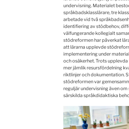
undervisning. Materialet besto
språkbadsklasslärare, tre klas
arbetade vid två språkbadsenhe
identifiering av stödbehov, dif
välfungerande kollegialt samar
stödreformen har påverkat lär
att lärarna upplevde stödref
implementering under material
och osäkerhet. Trots upplevda 
mer jämlik resursfördelning kv
riktlinjer och dokumentation. 
stödreformen var gemensamma 
reguljär undervisning även o
särskilda språkdidaktiska beho