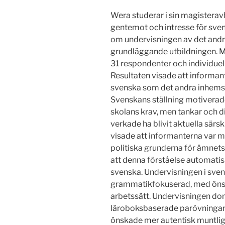
Wera studerar i sin magisterav
gentemot och intresse för sve
om undervisningen av det andr
grundläggande utbildningen. 
31 respondenter och individuel
Resultaten visade att informante
svenska som det andra inhemsk
Svenskans ställning motiverad
skolans krav, men tankar och 
verkade ha blivit aktuella särs
visade att informanterna var 
politiska grunderna för ämnets 
att denna förståelse automatisk
svenska. Undervisningen i sve
grammatikfokuserad, med öns
arbetssätt. Undervisningen d
läroboksbaserade parövningar
önskade mer autentisk muntlig