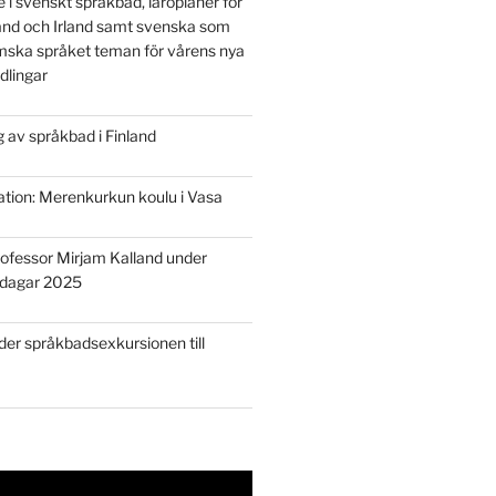
e i svenskt språkbad, läroplaner för
land och Irland samt svenska som
mska språket teman för vårens nya
dlingar
 av språkbad i Finland
tion: Merenkurkun koulu i Vasa
rofessor Mirjam Kalland under
rdagar 2025
der språkbadsexkursionen till