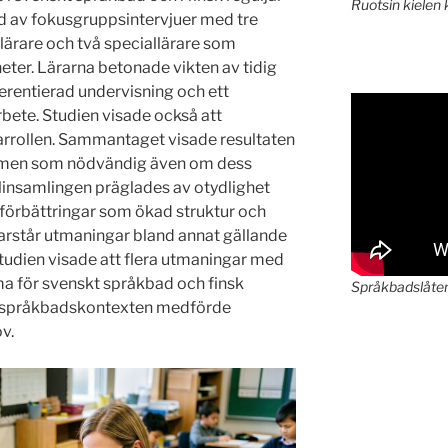
Ruotsin kielen 
d av fokusgruppsintervjuer med tre
slärare och två speciallärare som
ter. Lärarna betonade vikten av tidig
ferentierad undervisning och ett
bete. Studien visade också att
arrollen. Sammantaget visade resultaten
ormen som nödvändig även om dess
insamlingen präglades av otydlighet
förbättringar som ökad struktur och
arstår utmaningar bland annat gällande
Studien visade att flera utmaningar med
för svenskt språkbad och finsk
Språkbadslåte
m språkbadskontexten medförde
v.