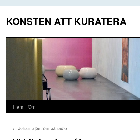
Hoppa
till
KONSTEN ATT KURATERA
innehåll
Hem
Om
←
Johan Sjöström på radio