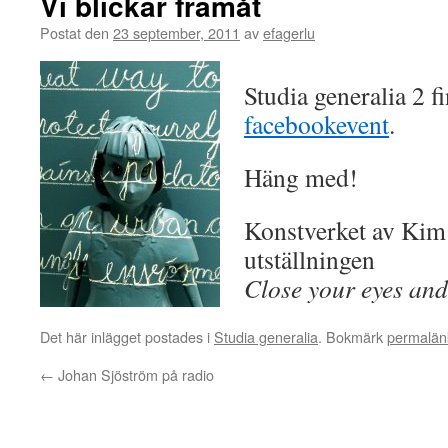
Vi blickar framåt
Postat den
23 september, 2011
av
efagerlu
Studia generalia 2 
facebookevent
.
Häng med!
Konstverket av Kim
utställningen
Close your eyes and
Det här inlägget postades i
Studia generalia
. Bokmärk
permalän
←
Johan Sjöström på radio