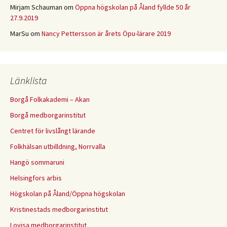
Mirjam Schauman
om
Öppna högskolan på Åland fyllde 50 år
27.9.2019
MarSu
om
Nancy Pettersson är årets Öpu-lärare 2019
Länklista
Borgå Folkakademi – Akan
Borgå medborgarinstitut
Centret för livslångt lärande
Folkhälsan utbilldning, Norrvalla
Hangö sommaruni
Helsingfors arbis
Högskolan på Åland/Öppna högskolan
Kristinestads medborgarinstitut
Lovisa medborgarinstitut