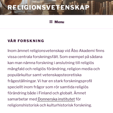
Skip
RELIGIONSVETENSKAP
to
content
Menu
VÅR FORSKNING
Inom ämnet religionsvetenskap vid Åbo Akademi finns
vissa centrala forskningsfält. Som exempel på sådana
kan man nämna forskning i anslutning till religiös
mångfald och religiös förändring, religion media och
populärkultur samt vetenskapsteoretiska
frågeställningar. Vi har en stark forskningsprofil
speciellt inom frågor som rör samtida religiös
förändring både i Finland och globalt. Ämnet
samarbetar med
Donnerska institutet
för
religionshistorisk och kulturhistorisk forskning.