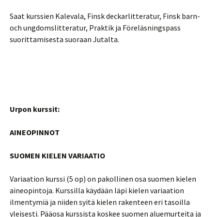
Saat kurssien Kalevala, Finsk deckarlitteratur, Finsk barn-
och ungdomslitteratur, Praktik ja Föreläsningspass
suorittamisesta suoraan Jutalta.
Urpon kurssit:
AINEOPINNOT
SUOMEN KIELEN VARIAATIO
Variaation kurssi (5 op) on pakollinen osa suomen kielen
aineopintoja. Kurssilla käydään läpi kielen variaation
ilmentymiä ja niiden syitä kielen rakenteen eri tasoilla
yleisesti. Pääosa kurssista koskee suomen aluemurteita ja