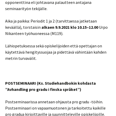
opponenttina eli johtavana palautteen antajana
seminaarityön tekijälle.
Aika ja paikka: Periodit 1 ja 2 (tarvittaessa jatketaan
keväällä), torstaisin
alkaen 9.9.2021 klo 10.15–12.00
Urpo
Nikanteen työhuoneessa (M119).
Lähiopetuksessa sekä opiskelijoiden että opettajan on
käytettävä hengityssuojaa ja pidettävä vähintään kahden
metrin turvavälit.
POSTSEMINAARI (Ks. Studiehandbokin kohdasta
”Avhandling pro gradu i finska språket”)
Postseminaarissa annetaan ohjausta pro gradu -töihin.
Postseminaari on vapaamuotonen ja tarkoitettu kaikille
pro gradua kirjoittaville ja suunnitteleville opiskelijoille.