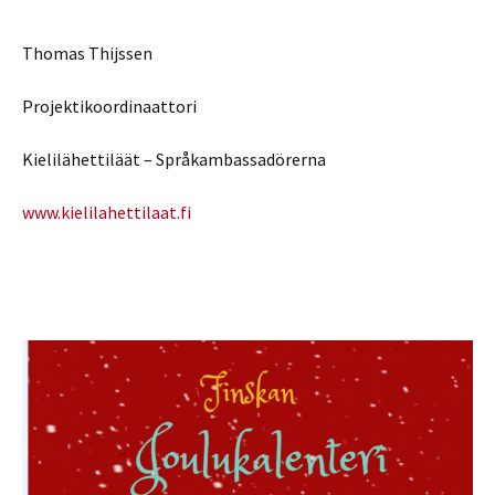
Thomas Thijssen
Projektikoordinaattori
Kielilähettiläät – Språkambassadörerna
www.kielilahettilaat.fi