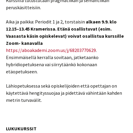
Kurssilla tutustutaan pragmatiikan ja semantiikan
peruskäsitteisiin.
Aika ja paikka: Periodit 1 ja 2, torstaisin
alkaen 9.9. klo
12.15–13.45 Kramerissa. Etänä osallistuvat (esim.
Vaasasta käsin opiskelevat) voivat osallistua kurssille
Zoom- kanavalla
https://aboakademi.zoom.us/j/68203770629
.
Ensimmäisellä kerralla sovitaan, jatketaanko
hybridiopetuksena vai siirrytäänkö kokonaan
etäopetukseen.
Lähiopetuksessa sekä opiskelijoiden että opettajan on
käytettävä hengityssuojaa ja pidettävä vähintään kahden
metrin turvavälit.
LUKUKURSSIT