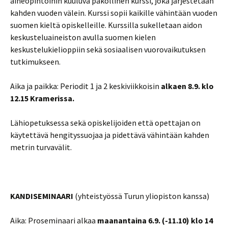
aineopintoihin kuuluva pakollinen kurssi, joka järjestetään
kahden vuoden välein. Kurssi sopii kaikille vähintään vuoden
suomen kieltä opiskelleille. Kurssilla sukelletaan aidon
keskusteluaineiston avulla suomen kielen
keskustelukielioppiin sekä sosiaalisen vuorovaikutuksen
tutkimukseen.
Aika ja paikka: Periodit 1 ja 2 keskiviikkoisin
alkaen 8.9. klo
12.15 Kramerissa.
Lähiopetuksessa sekä opiskelijoiden että opettajan on
käytettävä hengityssuojaa ja pidettävä vähintään kahden
metrin turvavälit.
KANDISEMINAARI
(yhteistyössä Turun yliopiston kanssa)
Aika: Proseminaari alkaa
maanantaina 6.9. (-11.10) klo 14