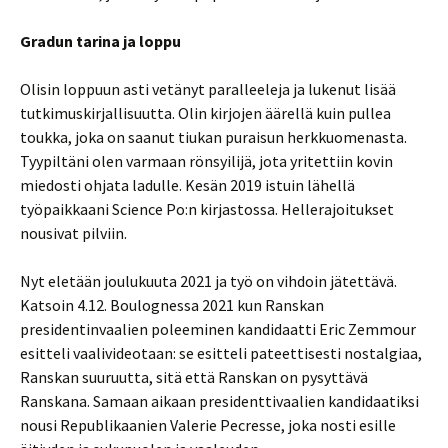
Gradun tarina ja loppu
Olisin loppuun asti vetänyt paralleeleja ja lukenut lisää
tutkimuskirjallisuutta. Olin kirjojen äärellä kuin pullea
toukka, joka on saanut tiukan puraisun herkkuomenasta.
Tyypiltäni olen varmaan rönsyilijä, jota yritettiin kovin
miedosti ohjata ladulle. Kesän 2019 istuin lähellä
työpaikkaani Science Po:n kirjastossa. Hellerajoitukset
nousivat pilviin.
Nyt eletään joulukuuta 2021 ja työ on vihdoin jätettävä.
Katsoin 4.12. Boulognessa 2021 kun Ranskan
presidentinvaalien poleeminen kandidaatti Eric Zemmour
esitteli vaalivideotaan: se esitteli pateettisesti nostalgiaa,
Ranskan suuruutta, sitä että Ranskan on pysyttävä
Ranskana. Samaan aikaan presidenttivaalien kandidaatiksi
nousi Republikaanien Valerie Pecresse, joka nosti esille