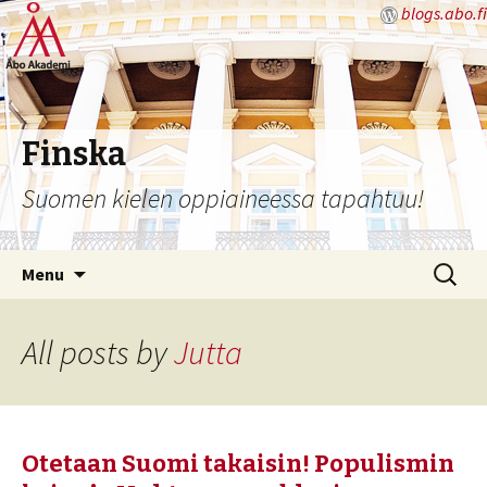
blogs.abo.fi
Finska
Suomen kielen oppiaineessa tapahtuu!
Skip
Search
Menu
to
for:
content
All posts by
Jutta
Otetaan Suomi takaisin! Populismin