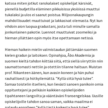
katsoa miten jotkut ranskalaiset opiskelijat kärsivät,
pienellä budjetilla eläminen pikkuisissa yksiöissä muuttui
tukalaksi ja ulos ei saanut poistua. Miljoonakaupungin
mahdollisuudet muuttuivat ja lakkasivat olemasta. Nyt kun
vihdoin aion luopua gradustani, josta tuli minulle samalla
jonkunlainen pakotie. Luennot muuttuivat zoomeiksi ja
hieman yllättäen opin myös itse opettamaan netissä.
Hieman haikein mielin valmistaudun jättämään suomen
kielen gradun ja laitoksen. Opinahjoa, Åbo Akademia ja
suomen kieltä tahdon kiittää siitä, että siellä siirryttiin niin
saumattomasti nettiin ja otettiin tilanne haltuun. Muistan
prof. Nikanteen äänen, kun avasin koneen ja hän puhui
rauhallisesti ja hötkyilemättä. ”Kyllä siitä hyvä tulee”.
Samaa toistelin itselleni, kun lievästi sanoen panikoin omia
oppituntejani ja pelkäsin kaikkien opiskelijoiden
tipahtaneen langoilta ja vääntäväni fransengelskaa. Uusille
opiskelijoille tahdon sanoa saman, vaikka maailma ei
palaudu ennalleen ”kyllä tästä kaikesta hyvä tulee”.