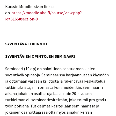
Kurssin Moodle-sivun linkki
on
https://moodle.abo.fi/course/view.php?
id=6165#section-0
SYVENTÄVÄT OPINNOT
SYVENTÄVIEN OPINTOJEN SEMINAARI
Seminaari (10 op) on pakollinen osa suomen kielen
syventäviä opintoja. Seminaarissa harjaannutaan käymään
ja ottamaan vastaan kriittistä ja rakentavaa keskustelua
tutkimuksista, niin omasta kuin muidenkin. Seminaarin
aikana jokainen osallistuja laatii noin 20-sivuisen
tutkielman eli seminaariesitelmän, joka toimii pro gradu -
työn pohjana. Tutkielmat käsitellään seminaarissa ja
jokainen osanottaja saa olla myös ainakin kerran