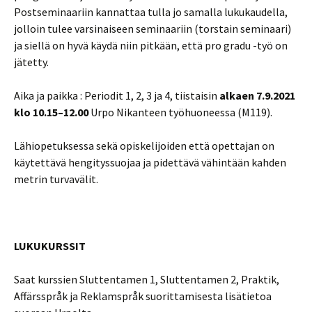
Postseminaariin kannattaa tulla jo samalla lukukaudella,
jolloin tulee varsinaiseen seminaariin (torstain seminaari)
ja siellä on hyvä käydä niin pitkään, että pro gradu -työ on
jätetty.
Aika ja paikka : Periodit 1, 2, 3 ja 4, tiistaisin
alkaen 7.9.2021
klo 10.15–12.00
Urpo Nikanteen työhuoneessa (M119).
Lähiopetuksessa sekä opiskelijoiden että opettajan on
käytettävä hengityssuojaa ja pidettävä vähintään kahden
metrin turvavälit.
LUKUKURSSIT
Saat kurssien Sluttentamen 1, Sluttentamen 2, Praktik,
Affärsspråk ja Reklamspråk suorittamisesta lisätietoa