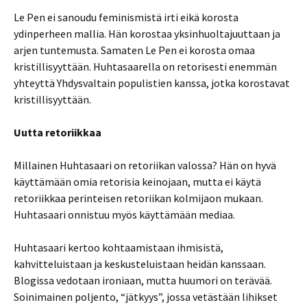
Le Pen ei sanoudu feminismistä irti eikä korosta
ydinperheen mallia. Hän korostaa yksinhuoltajuuttaan ja
arjen tuntemusta. Samaten Le Pen ei korosta omaa
kristillisyyttään. Huhtasaarella on retorisesti enemmän
yhteyttä Yhdysvaltain populistien kanssa, jotka korostavat
kristillisyyttään.
Uutta retoriikkaa
Millainen Huhtasaari on retoriikan valossa? Hän on hyvä
käyttämään omia retorisia keinojaan, mutta ei käytä
retoriikkaa perinteisen retoriikan kolmijaon mukaan.
Huhtasaari onnistuu myös käyttämään mediaa.
Huhtasaari kertoo kohtaamistaan ihmisistä,
kahvitteluistaan ja keskusteluistaan heidän kanssaan.
Blogissa vedotaan ironiaan, mutta huumori on terävää.
Soinimainen poljento, “jätkyys”, jossa vetästään lihikset