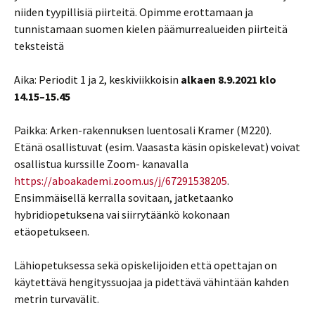
niiden tyypillisiä piirteitä. Opimme erottamaan ja
tunnistamaan suomen kielen päämurrealueiden piirteitä
teksteistä
Aika: Periodit 1 ja 2, keskiviikkoisin
alkaen 8.9.2021 klo
14.15–15.45
Paikka: Arken-rakennuksen luentosali Kramer (M220).
Etänä osallistuvat (esim. Vaasasta käsin opiskelevat) voivat
osallistua kurssille Zoom- kanavalla
https://aboakademi.zoom.us/j/67291538205
.
Ensimmäisellä kerralla sovitaan, jatketaanko
hybridiopetuksena vai siirrytäänkö kokonaan
etäopetukseen.
Lähiopetuksessa sekä opiskelijoiden että opettajan on
käytettävä hengityssuojaa ja pidettävä vähintään kahden
metrin turvavälit.