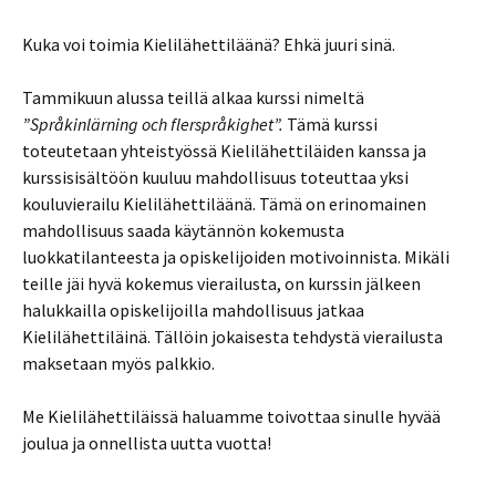
Kuka voi toimia Kielilähettiläänä? Ehkä juuri sinä.
Tammikuun alussa teillä alkaa kurssi nimeltä
”Språkinlärning och flerspråkighet”.
Tämä kurssi
toteutetaan yhteistyössä Kielilähettiläiden kanssa ja
kurssisisältöön kuuluu mahdollisuus toteuttaa yksi
kouluvierailu Kielilähettiläänä. Tämä on erinomainen
mahdollisuus saada käytännön kokemusta
luokkatilanteesta ja opiskelijoiden motivoinnista. Mikäli
teille jäi hyvä kokemus vierailusta, on kurssin jälkeen
halukkailla opiskelijoilla mahdollisuus jatkaa
Kielilähettiläinä. Tällöin jokaisesta tehdystä vierailusta
maksetaan myös palkkio.
Me Kielilähettiläissä haluamme toivottaa sinulle hyvää
joulua ja onnellista uutta vuotta!