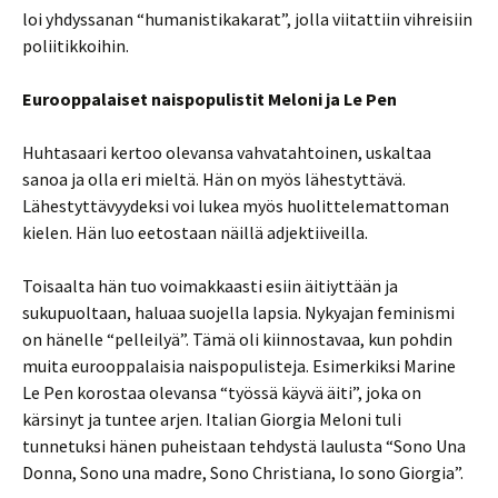
loi yhdyssanan “humanistikakarat”, jolla viitattiin vihreisiin
poliitikkoihin.
Eurooppalaiset naispopulistit Meloni ja Le Pen
Huhtasaari kertoo olevansa vahvatahtoinen, uskaltaa
sanoa ja olla eri mieltä. Hän on myös lähestyttävä.
Lähestyttävyydeksi voi lukea myös huolittelemattoman
kielen. Hän luo eetostaan näillä adjektiiveilla.
Toisaalta hän tuo voimakkaasti esiin äitiyttään ja
sukupuoltaan, haluaa suojella lapsia. Nykyajan feminismi
on hänelle “pelleilyä”. Tämä oli kiinnostavaa, kun pohdin
muita eurooppalaisia naispopulisteja. Esimerkiksi Marine
Le Pen korostaa olevansa “työssä käyvä äiti”, joka on
kärsinyt ja tuntee arjen. Italian Giorgia Meloni tuli
tunnetuksi hänen puheistaan tehdystä laulusta “Sono Una
Donna, Sono una madre, Sono Christiana, Io sono Giorgia”.