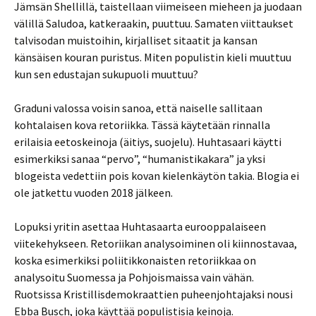
Jämsän Shellillä, taistellaan viimeiseen mieheen ja juodaan
välillä Saludoa, katkeraakin, puuttuu. Samaten viittaukset
talvisodan muistoihin, kirjalliset sitaatit ja kansan
känsäisen kouran puristus. Miten populistin kieli muuttuu
kun sen edustajan sukupuoli muuttuu?
Graduni valossa voisin sanoa, että naiselle sallitaan
kohtalaisen kova retoriikka. Tässä käytetään rinnalla
erilaisia eetoskeinoja (äitiys, suojelu). Huhtasaari käytti
esimerkiksi sanaa “pervo”, “humanistikakara” ja yksi
blogeista vedettiin pois kovan kielenkäytön takia. Blogia ei
ole jatkettu vuoden 2018 jälkeen.
Lopuksi yritin asettaa Huhtasaarta eurooppalaiseen
viitekehykseen. Retoriikan analysoiminen oli kiinnostavaa,
koska esimerkiksi poliitikkonaisten retoriikkaa on
analysoitu Suomessa ja Pohjoismaissa vain vähän.
Ruotsissa Kristillisdemokraattien puheenjohtajaksi nousi
Ebba Busch, joka käyttää populistisia keinoja.