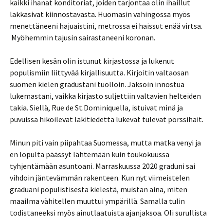
kaikki ihanat konditoriat, joiden tarjontaa olin ihaillut
lakkasivat kiinnostavasta. Huomasin vahingossa myös
menettäneeni hajuaistini, metrossa ei haissut enää virtsa.
Myöhemmin tajusin sairastaneeni koronan.
Edellisen kesän olin istunut kirjastossa ja lukenut
populismiin liittyvää kirjallisuutta. Kirjoitin valtaosan
suomen kielen gradustani tuolloin. Jaksoin innostua
lukemastani, vaikka kirjasto suljettiin valtavien helteiden
takia. Siellä, Rue de St.Dominiquella, istuivat minä ja
puvuissa hikoilevat lakitiedettä lukevat tulevat pörssihait.
Minun piti vain piipahtaa Suomessa, mutta matka venyi ja
en lopulta päässyt lähtemään kuin toukokuussa
tyhjentämään asuntoani. Marraskuussa 2020 graduni sai
vihdoin jäntevämmän rakenteen. Kun nyt viimeistelen
graduani populistisesta kielestä, muistan aina, miten
maailma vähitellen muuttui ympärillä. Samalla tulin
todistaneeksi myös ainutlaatuista ajanjaksoa. Oli surullista