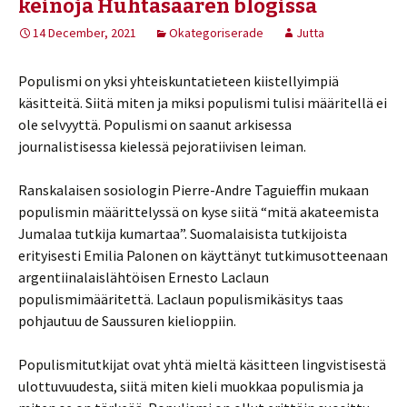
keinoja Huhtasaaren blogissa
14 December, 2021
Okategoriserade
Jutta
Populismi on yksi yhteiskuntatieteen kiistellyimpiä
käsitteitä. Siitä miten ja miksi populismi tulisi määritellä ei
ole selvyyttä. Populismi on saanut arkisessa
journalistisessa kielessä pejoratiivisen leiman.
Ranskalaisen sosiologin Pierre-Andre Taguieffin mukaan
populismin määrittelyssä on kyse siitä “mitä akateemista
Jumalaa tutkija kumartaa”. Suomalaisista tutkijoista
erityisesti Emilia Palonen on käyttänyt tutkimusotteenaan
argentiinalaislähtöisen Ernesto Laclaun
populismimääritettä. Laclaun populismikäsitys taas
pohjautuu de Saussuren kielioppiin.
Populismitutkijat ovat yhtä mieltä käsitteen lingvistisestä
ulottuvuudesta, siitä miten kieli muokkaa populismia ja