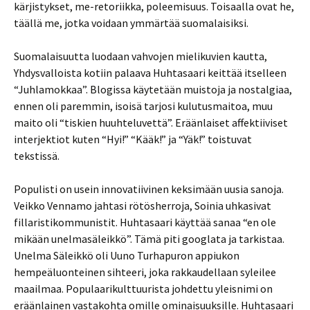
kärjistykset, me-retoriikka, poleemisuus. Toisaalla ovat he,
täällä me, jotka voidaan ymmärtää suomalaisiksi.
Suomalaisuutta luodaan vahvojen mielikuvien kautta,
Yhdysvalloista kotiin palaava Huhtasaari keittää itselleen
“Juhlamokkaa”. Blogissa käytetään muistoja ja nostalgiaa,
ennen oli paremmin, isoisä tarjosi kulutusmaitoa, muu
maito oli “tiskien huuhteluvettä”. Eräänlaiset affektiiviset
interjektiot kuten “Hyi!” “Kääk!” ja “Yäk!” toistuvat
tekstissä.
Populisti on usein innovatiivinen keksimään uusia sanoja.
Veikko Vennamo jahtasi rötösherroja, Soinia uhkasivat
fillaristikommunistit. Huhtasaari käyttää sanaa “en ole
mikään unelmasäleikkö”. Tämä piti googlata ja tarkistaa.
Unelma Säleikkö oli Uuno Turhapuron appiukon
hempeäluonteinen sihteeri, joka rakkaudellaan syleilee
maailmaa. Populaarikulttuurista johdettu yleisnimi on
eräänlainen vastakohta omille ominaisuuksille. Huhtasaari