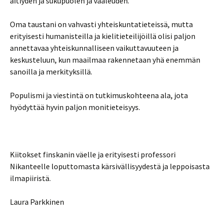
äitiyden ja sukupuolen ja vaaleuden.
Oma taustani on vahvasti yhteiskuntatieteissä, mutta
erityisesti humanisteilla ja kielitieteilijöillä olisi paljon
annettavaa yhteiskunnalliseen vaikuttavuuteen ja
keskusteluun, kun maailmaa rakennetaan yhä enemmän
sanoilla ja merkityksillä.
Populismi ja viestintä on tutkimuskohteena ala, jota
hyödyttää hyvin paljon monitieteisyys.
Kiitokset finskanin väelle ja erityisesti professori
Nikanteelle loputtomasta kärsivällisyydestä ja leppoisasta
ilmapiiristä.
Laura Parkkinen