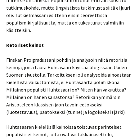
miten se on tärkeää. Populismi on ollut erittäin suosittu
tutkimuskohde, mutta lingvististä tutkimusta siitä ei juuri
ole. Tutkielmassani esittelin ensin teoreettista
populismikirjallisuutta, mutta en tukeutunut valmiisiin
käsitteisiin.
Retoriset keinot
Finskan Pro gradussani pohdin ja analysoin niitä retorisia
keinoja, joita Laura Huhtasaari käyttää blogissaan Uuden
Suomen sivustolla. Tarkoitukseni oli analysoida ainoastaan
kielellistä vaikuttamista, ei Huhtasaarta poliitikkona.
Millainen populisti Huhtasaari on? Miten hän vakuuttaa?
Millainen on hänen sanastonsa? Retoriikan ymmärsin
Aristoteleen klassisen jaon tavoin eetokseksi
(luotettavuus), paatokseksi (tunne) ja logokseksi (järki).
Huhtasaaren kielellisiä keinoissa toistuvat perinteiset
populistiset keinot, joita ovat vastakkainasettelu,