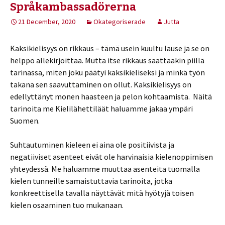
Språkambassadörerna
21 December, 2020
Okategoriserade
Jutta
Kaksikielisyys on rikkaus – tämä usein kuultu lause ja se on
helppo allekirjoittaa. Mutta itse rikkaus saattaakin piillä
tarinassa, miten joku päätyi kaksikieliseksi ja minkä työn
takana sen saavuttaminen on ollut. Kaksikielisyys on
edellyttänyt monen haasteen ja pelon kohtaamista. Näitä
tarinoita me Kielilähettiläät haluamme jakaa ympäri
Suomen.
Suhtautuminen kieleen ei aina ole positiivista ja
negatiiviset asenteet eivät ole harvinaisia kielenoppimisen
yhteydessä. Me haluamme muuttaa asenteita tuomalla
kielen tunneille samaistuttavia tarinoita, jotka
konkreettisella tavalla näyttävät mitä hyötyjä toisen
kielen osaaminen tuo mukanaan.