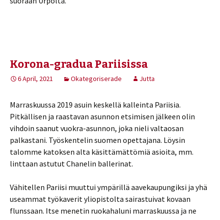
suoraan Urpolta.
Korona-gradua Pariisissa
6 April, 2021
Okategoriserade
Jutta
Marraskuussa 2019 asuin keskellä kalleinta Pariisia.
Pitkällisen ja raastavan asunnon etsimisen jälkeen olin
vihdoin saanut vuokra-asunnon, joka nieli valtaosan
palkastani. Työskentelin suomen opettajana. Löysin
talomme katoksen alta käsittämättömiä asioita, mm.
linttaan astutut Chanelin ballerinat.
Vähitellen Pariisi muuttui ympärillä aavekaupungiksi ja yhä
useammat työkaverit yliopistolta sairastuivat kovaan
flunssaan. Itse menetin ruokahaluni marraskuussa ja ne