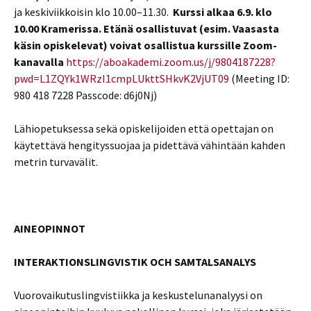
ja keskiviikkoisin klo 10.00–11.30.
Kurssi alkaa 6.9. klo
10.00 Kramerissa. Etänä osallistuvat (esim. Vaasasta
käsin opiskelevat) voivat osallistua kurssille Zoom-
kanavalla
https://aboakademi.zoom.us/j/9804187228?
pwd=L1ZQYk1WRzI1cmpLUkttSHkvK2VjUT09
(Meeting ID:
980 418 7228 Passcode: d6j0Nj)
Lähiopetuksessa sekä opiskelijoiden että opettajan on
käytettävä hengityssuojaa ja pidettävä vähintään kahden
metrin turvavälit.
AINEOPINNOT
INTERAKTIONSLINGVISTIK OCH SAMTALSANALYS
Vuorovaikutuslingvistiikka ja keskustelunanalyysi on