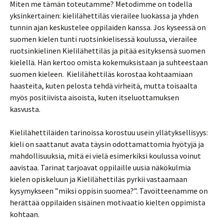
Miten me tämän toteutamme? Metodimme on todella
yksinkertainen: kielilähettiläs vierailee luokassa ja yhden
tunnin ajan keskustelee oppilaiden kanssa. Jos kyseessä on
suomen kielen tunti ruotsinkielisessä koulussa, vierailee
ruotsinkielinen Kielilähettiläs ja pitää esityksensä suomen
kielellä. Hän kertoo omista kokemuksistaan ja suhteestaan
suomen kieleen. Kielilähettiläs korostaa kohtaamiaan
haasteita, kuten pelosta tehdä virheitä, mutta toisaalta
myös positiivista aisoista, kuten itseluottamuksen
kasvusta.
Kielilähettiläiden tarinoissa korostuu usein yllätyksellisyys:
kieli on saattanut avata täysin odottamattomia hyötyjä ja
mahdollisuuksia, mitä ei vielä esimerkiksi koulussa voinut
aavistaa. Tarinat tarjoavat oppilaille uusia näkökulmia
kielen opiskeluun ja Kielilähettiläs pyrkii vastaamaan
kysymykseen ”miksi oppisin suomea?”. Tavoitteenamme on
herättää oppilaiden sisäinen motivaatio kielten oppimista
kohtaan.