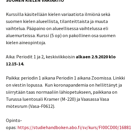
SUOMEN KIELEN VARIAATIO
Kurssilla käsitellään kielen variaatiota ilmiönä sekä
suomen kielen alueellista, tilanteittaista ja muuta
vaihtelua. Pääpaino on alueellisessa vaihtelussa eli
aluemurteissa. Kurssi (5 op) on pakollinen osa suomen
kielen aineopintoja.
Aika: Periodit 1 ja 2, keskiviikkoisin
alkaen 2.9.2020 klo
12.15-14.
Paikka: periodin 1 aikana Periodin 1 aikana Zoomissa. Linkki
on viestin lopussa. Kun koronapandemia on hellittänyt ja
siirrytään taas normaaliin lähiopetukseen, paikkana on
Turussa luentosali Kramer (M-220) ja Vaasassa Vasa
mötesrum (Vasa-F0612).
Opinto-
opas:
https://studiehandboken.abo.fi/sv/kurs/FI00CD00/16881