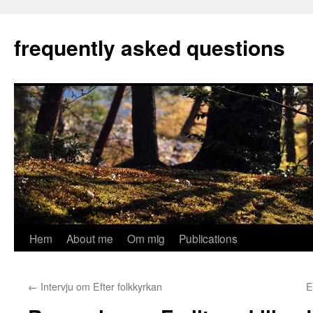
Hoppa
till
frequently asked questions
innehåll
Hem
About me
Om mig
Publications
←
Intervju om Efter folkkyrkan
E