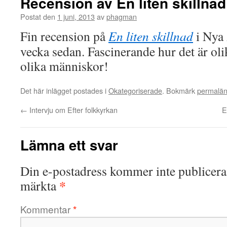
Recension av En liten skillnad
Postat den
1 juni, 2013
av
phagman
Fin recension på
En liten skillnad
i Nya 
vecka sedan. Fascinerande hur det är olik
olika människor!
Det här inlägget postades i
Okategoriserade
. Bokmärk
permalä
←
Intervju om Efter folkkyrkan
E
Lämna ett svar
Din e-postadress kommer inte publicera
*
märkta
Kommentar
*