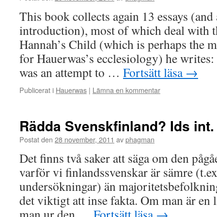
This book collects again 13 essays (and
introduction), most of which deal with 
Hannah’s Child (which is perhaps the m
for Hauerwas’s ecclesiology) he write
was an attempt to …
Fortsätt läsa
→
Publicerat i
Hauerwas
|
Lämna en kommentar
Rädda Svenskfinland? Ids int.
Postat den
28 november, 2011
av
phagman
Det finns två saker att säga om den påg
varför vi finlandssvenskar är sämre (t.ex
undersökningar) än majoritetsbefolkning
det viktigt att inse fakta. Om man är en 
man ur den …
Fortsätt läsa
→