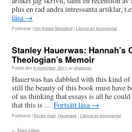
artikel jag skrivit, samt en recension a
plus en rad andra intressanta artiklar, 
läsa
→
Publicerat i
Om Kristet Motstånd
|
Lämna en kommentar
Stanley Hauerwas: Hannah’s C
Theologian’s Memoir
Postat den
8 november, 2011
av
phagman
Hauerwas has dabbled with this kind of 
still the beauty of this book must have b
of us thinking that essays is all he coul
that this is …
Fortsätt läsa
→
Publicerat i
Books read
,
Hauerwas
|
Lämna en kommentar
←
Äldre inlägg