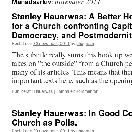
november 2011
Månadsarkiv:
Stanley Hauerwas: A Better H
for a Church confronting Capit
Democracy, and Postmodernit
Postat den
30 november, 2011
av
phagman
The subtitle really sums this book up wel
takes on ”the outside” from a Church pers
many of its articles. This means that the
important texts here, such as the open
Publicerat i
Hauerwas
|
Lämna en kommentar
Stanley Hauerwas: In Good C
Church as Polis.
Postat den
29 november, 2011
av
phagman