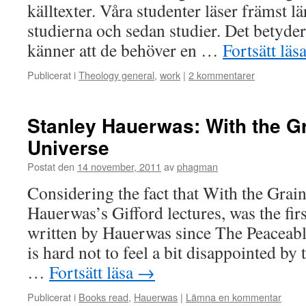
källtexter. Våra studenter läser främst l
studierna och sedan studier. Det betyder
känner att de behöver en …
Fortsätt läs
Publicerat i
Theology general
,
work
|
2 kommentarer
Stanley Hauerwas: With the Gr
Universe
Postat den
14 november, 2011
av
phagman
Considering the fact that With the Grain
Hauerwas’s Gifford lectures, was the fi
written by Hauerwas since The Peaceab
is hard not to feel a bit disappointed by
…
Fortsätt läsa
→
Publicerat i
Books read
,
Hauerwas
|
Lämna en kommentar