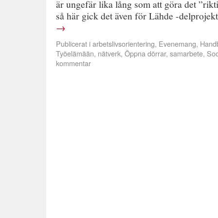
är ungefär lika lång som att göra det ”rikt
så här gick det även för Lähde -delproje
→
Publicerat i
arbetslivsorientering
,
Evenemang
,
Hand
Työelämään
,
nätverk
,
Öppna dörrar
,
samarbete
,
Soc
kommentar