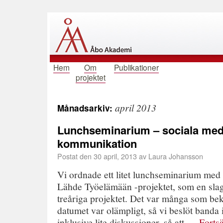
Hem
Om
Publikationer
projektet
april 2013
Månadsarkiv:
Lunchseminarium – sociala med
kommunikation
Postat den
30 april, 2013
av
Laura Johansson
Vi ordnade ett litet lunchseminarium me
Lähde Työelämään -projektet, som en slags
treåriga projektet. Det var många som bek
datumet var olämpligt, så vi beslöt banda 
inklusive lite diskussioner, så att …
Fortsä