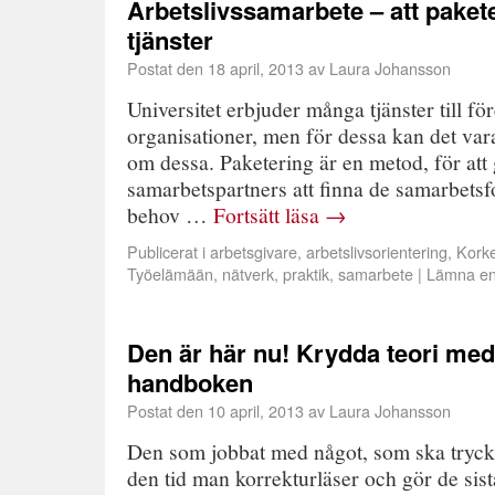
Arbetslivssamarbete – att paket
tjänster
Postat den
18 april, 2013
av
Laura Johansson
Universitet erbjuder många tjänster till fö
organisationer, men för dessa kan det vara
om dessa. Paketering är en metod, för att g
samarbetspartners att finna de samarbets
behov …
Fortsätt läsa
→
Publicerat i
arbetsgivare
,
arbetslivsorientering
,
Korke
Työelämään
,
nätverk
,
praktik
,
samarbete
|
Lämna e
Den är här nu! Krydda teori med 
handboken
Postat den
10 april, 2013
av
Laura Johansson
Den som jobbat med något, som ska tryckas
den tid man korrekturläser och gör de sis