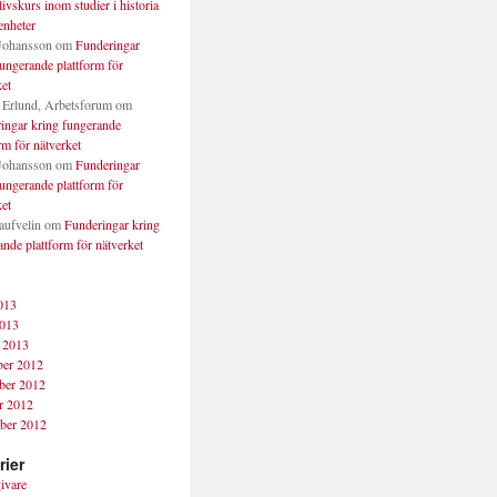
ivskurs inom studier i historia
enheter
Johansson
om
Funderingar
fungerande plattform för
ket
 Erlund, Arbetsforum
om
ingar kring fungerande
rm för nätverket
Johansson
om
Funderingar
fungerande plattform för
ket
aufvelin
om
Funderingar kring
nde plattform för nätverket
2013
013
i 2013
er 2012
ber 2012
r 2012
ber 2012
rier
ivare