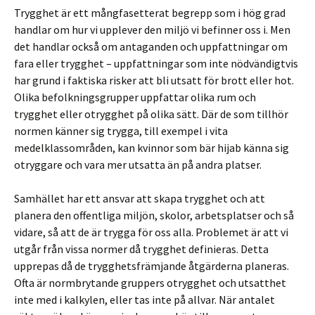
Trygghet är ett mångfasetterat begrepp som i hög grad
handlar om hur vi upplever den miljö vi befinner oss i. Men
det handlar också om antaganden och uppfattningar om
fara eller trygghet – uppfattningar som inte nödvändigtvis
har grund i faktiska risker att bli utsatt för brott eller hot.
Olika befolkningsgrupper uppfattar olika rum och
trygghet eller otrygghet på olika sätt. Där de som tillhör
normen känner sig trygga, till exempel i vita
medelklassområden, kan kvinnor som bär hijab känna sig
otryggare och vara mer utsatta än på andra platser.
Samhället har ett ansvar att skapa trygghet och att
planera den offentliga miljön, skolor, arbetsplatser och så
vidare, så att de är trygga för oss alla. Problemet är att vi
utgår från vissa normer då trygghet definieras. Detta
upprepas då de trygghetsfrämjande åtgärderna planeras.
Ofta är normbrytande gruppers otrygghet och utsatthet
inte med i kalkylen, eller tas inte på allvar. När antalet