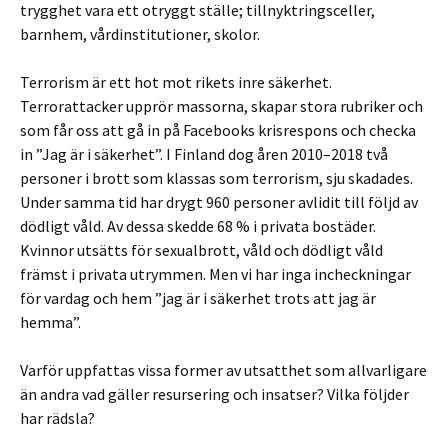
trygghet vara ett otryggt ställe; tillnyktringsceller,
barnhem, vårdinstitutioner, skolor.
Terrorism är ett hot mot rikets inre säkerhet.
Terrorattacker upprör massorna, skapar stora rubriker och
som får oss att gå in på Facebooks krisrespons och checka
in ”Jag är i säkerhet”. I Finland dog åren 2010–2018 två
personer i brott som klassas som terrorism, sju skadades.
Under samma tid har drygt 960 personer avlidit till följd av
dödligt våld. Av dessa skedde 68 % i privata bostäder.
Kvinnor utsätts för sexualbrott, våld och dödligt våld
främst i privata utrymmen. Men vi har inga incheckningar
för vardag och hem ”jag är i säkerhet trots att jag är
hemma”.
Varför uppfattas vissa former av utsatthet som allvarligare
än andra vad gäller resursering och insatser? Vilka följder
har rädsla?