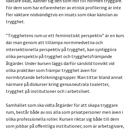
väktare ökas, känner sig den som hör till normen tryggare.
För dem som har erfarenheter av etnisk profilering är inte
fler väktare nödvändigtvis en insats som ökar känslan av
trygghet.
”Trygghetens rum ur ett feministiskt perspektiv” är en kurs
där man genom att tillämpa normmedvetna och
intersektionella perspektiv på trygghet, kan synliggöra
olika perspektiv på trygghet och trygghetsfrämjande
åtgärder. Under kursen läggs därför särskild tonvikt vid
olika praktiker som främjar trygghet även för
normbrytande befolkningsgrupper. Man tittar bland annat
närmare på diskurser kring genusneutrala toaletter,
trygghet på institutioner och i arbetslivet.
Samhället som ska vidta åtgärder för att skapa tryggare
rum, består både av oss alla som privatpersoner men även i
olika professionella roller. Kursen riktar sig både till dem
som jobbar på offentliga institutioner, som är arbetsgivare,