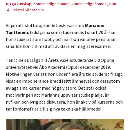
tugga kunskap
,
Kontinuerligt lärande
,
kontinuerligtlärande
,
Öpu
Christel Söderholm
Viljan att slutföra, kunde beskrivas som
Marianne
Tanttinens
ledstjärna som studerande. I snart 20 år har
hon studerat som hobby och när hon väl blev pensionär
smällde hon till med att avklara en magisterexamen.
Tanttinen utsågs till Årets vuxenstuderande vid Öppna
universitetet vid Åbo Akademi (Öpu) i december 2019.
Motiveringen var att hon under flera års tid studerat flitigt,
visat en imponerande bredd i sitt ämnesval och dessutom
avlagt sina kurser med höga vitsord. Det står också i
motiveringen att Marianne uppvisar studieglädje, är
nyfiken och ivrig att diskutera, hon är aktiv på kurserna och
tar fördomsfritt till sig nya tekniska hjälpmedel.