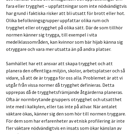
fara eller trygghet – uppfattningar som inte nödvändigtvis
har grund i faktiska risker att bli utsatt för brott eller hot.
Olika befolkningsgrupper uppfattar olika rum och
trygghet eller otrygghet på olika sätt. Där de som tillhör
normen känner sig trygga, till exempel i vita
medelklassområden, kan kvinnor som bär hijab känna sig
otryggare och vara mer utsatta än på andra platser.
Samhället har ett ansvar att skapa trygghet och att
planera den offentliga miljön, skolor, arbetsplatser och så
vidare, så att de är trygga för oss alla. Problemet är att vi
utgår från vissa normer då trygghet definieras. Detta
upprepas då de trygghetsfrämjande åtgärderna planeras.
Ofta är normbrytande gruppers otrygghet och utsatthet
inte med i kalkylen, eller tas inte på allvar. När antalet
väktare ökas, känner sig den som hör till normen tryggare.
För dem som har erfarenheter av etnisk profilering är inte
fler väktare nödvändigtvis en insats som ökar känslan av