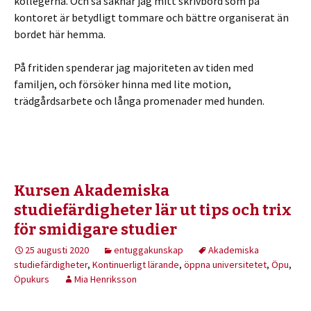
kollegerna. Och så saknar jag mitt skrivbord som på
kontoret är betydligt tommare och bättre organiserat än
bordet här hemma.
På fritiden spenderar jag majoriteten av tiden med
familjen, och försöker hinna med lite motion,
trädgårdsarbete och långa promenader med hunden.
Kursen Akademiska
studiefärdigheter lär ut tips och trix
för smidigare studier
25 augusti 2020
entuggakunskap
Akademiska
studiefärdigheter
,
Kontinuerligt lärande
,
öppna universitetet
,
Öpu
,
Öpukurs
Mia Henriksson