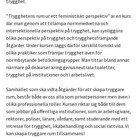
trygghet.
”Trygghetens rum ur ett feministiskt perspektiv” är en kurs
där man genom att tillämpa normmedvetna och
intersektionella perspektiv på trygghet, kan synliggöra
olika perspektiv på trygghet och trygghetsfrämjande
åtgärder. Under kursen läggs därför särskild tonvikt vid
olika praktiker som främjar trygghet även för
normbrytande befolkningsgrupper. Man tittar bland annat
närmare på diskurser kring genusneutrala toaletter,
trygghet på institutioner och i arbetslivet.
Samhället som ska vidta åtgärder för att skapa tryggare
rum, består både av oss alla som privatpersoner men även i
olika professionella roller. Kursen riktar sig både till dem
som jobbar på offentliga institutioner, som är arbetsgivare,
rektorer, poliser, lärare, vårdare, samt studerande med ett
intresse för trygghet, likabehandling och social rättvisa. Vi
kan skapa tryggare rum tillsammans!