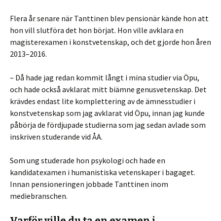
Flera år senare när Tanttinen blev pensionär kände hon att
hon vill slutföra det hon börjat. Hon ville avklara en
magisterexamen i konstvetenskap, och det gjorde hon åren
2013–2016.
– Då hade jag redan kommit långt i mina studier via Öpu,
och hade också avklarat mitt biämne genusvetenskap. Det
krävdes endast lite komplettering av de ämnesstudier i
konstvetenskap som jag avklarat vid Öpu, innan jag kunde
påbörja de fördjupade studierna som jag sedan avlade som
inskriven studerande vid ÅA.
Som ung studerade hon psykologi och hade en
kandidatexamen i humanistiska vetenskaper i bagaget.
Innan pensioneringen jobbade Tanttinen inom
mediebranschen.
Varför ville du ta en examen i