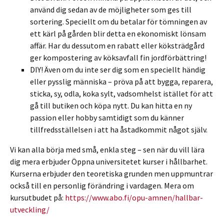
använd dig sedan av de möjligheter som ges till
sortering. Speciellt om du betalar för tömningen av
ett kärl på gården blir detta en ekonomiskt lönsam
affär. Har du dessutom en rabatt eller köksträdgård
ger kompostering av köksavfall fin jordförbättring!
DIY! Även om du inte ser dig som en speciellt händig
eller pysslig människa – pröva på att bygga, reparera,
sticka, sy, odla, koka sylt, vadsomhelst istället för att
gå till butiken och köpa nytt. Du kan hitta en ny
passion eller hobby samtidigt som du känner
tillfredsställelsen i att ha åstadkommit något själv.
Vi kan alla börja med små, enkla steg – sen när du vill lära
dig mera erbjuder Öppna universitetet kurser i hållbarhet.
Kurserna erbjuder den teoretiska grunden men uppmuntrar
också till en personlig förändring i vardagen. Mera om
kursutbudet på:
https://www.abo.fi/opu-amnen/hallbar-
utveckling/