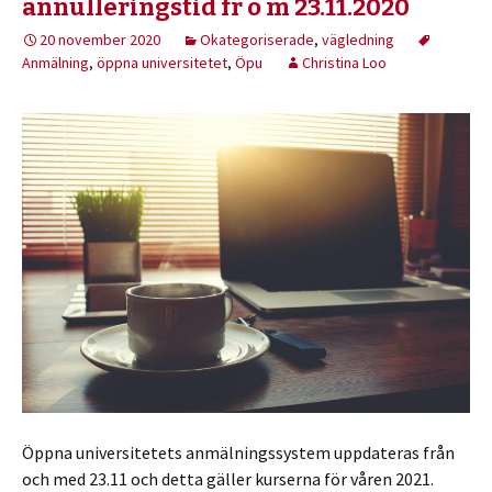
annulleringstid fr o m 23.11.2020
20 november 2020
Okategoriserade
,
vägledning
Anmälning
,
öppna universitetet
,
Öpu
Christina Loo
Öppna universitetets anmälningssystem uppdateras från
och med 23.11 och detta gäller kurserna för våren 2021.