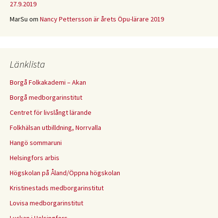
27.9.2019
MarSu
om
Nancy Pettersson är årets Öpu-lärare 2019
Länklista
Borgå Folkakademi – Akan
Borgå medborgarinstitut
Centret för livslångt lärande
Folkhälsan utbilldning, Norrvalla
Hangö sommaruni
Helsingfors arbis
Högskolan på Åland/Öppna högskolan
Kristinestads medborgarinstitut
Lovisa medborgarinstitut
Luckan i Helsingfors