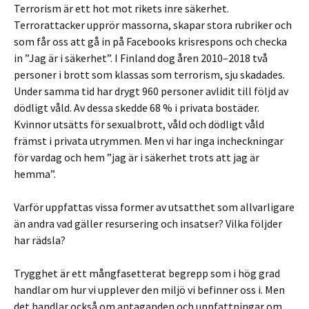
Terrorism är ett hot mot rikets inre säkerhet.
Terrorattacker upprör massorna, skapar stora rubriker och
som får oss att gå in på Facebooks krisrespons och checka
in ”Jag är i säkerhet”. I Finland dog åren 2010–2018 två
personer i brott som klassas som terrorism, sju skadades.
Under samma tid har drygt 960 personer avlidit till följd av
dödligt våld. Av dessa skedde 68 % i privata bostäder.
Kvinnor utsätts för sexualbrott, våld och dödligt våld
främst i privata utrymmen. Men vi har inga incheckningar
för vardag och hem ”jag är i säkerhet trots att jag är
hemma”.
Varför uppfattas vissa former av utsatthet som allvarligare
än andra vad gäller resursering och insatser? Vilka följder
har rädsla?
Trygghet är ett mångfasetterat begrepp som i hög grad
handlar om hur vi upplever den miljö vi befinner oss i. Men
det handlar också om antaganden och uppfattningar om