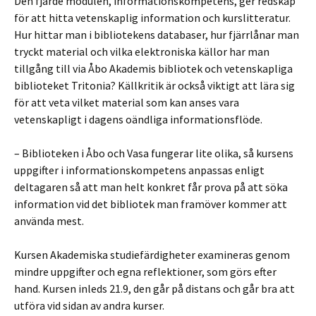
Den fjärde modulen, informationskompetens, ger redskap
för att hitta vetenskaplig information och kurslitteratur.
Hur hittar man i bibliotekens databaser, hur fjärrlånar man
tryckt material och vilka elektroniska källor har man
tillgång till via Åbo Akademis bibliotek och vetenskapliga
biblioteket Tritonia? Källkritik är också viktigt att lära sig
för att veta vilket material som kan anses vara
vetenskapligt i dagens oändliga informationsflöde.
– Biblioteken i Åbo och Vasa fungerar lite olika, så kursens
uppgifter i informationskompetens anpassas enligt
deltagaren så att man helt konkret får prova på att söka
information vid det bibliotek man framöver kommer att
använda mest.
Kursen Akademiska studiefärdigheter examineras genom
mindre uppgifter och egna reflektioner, som görs efter
hand. Kursen inleds 21.9, den går på distans och går bra att
utföra vid sidan av andra kurser.