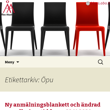
blogs.abo.fi
Hoppa
Sök
Meny
till
efter:
innehåll
Etikettarkiv: Öpu
Ny anmälningsblankett och ändrad