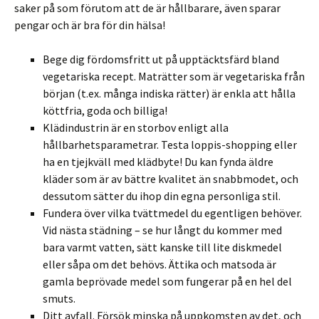
saker på som förutom att de är hållbarare, även sparar
pengar och är bra för din hälsa!
Bege dig fördomsfritt ut på upptäcktsfärd bland
vegetariska recept. Maträtter som är vegetariska från
början (t.ex. många indiska rätter) är enkla att hålla
köttfria, goda och billiga!
Klädindustrin är en storbov enligt alla
hållbarhetsparametrar. Testa loppis-shopping eller
ha en tjejkväll med klädbyte! Du kan fynda äldre
kläder som är av bättre kvalitet än snabbmodet, och
dessutom sätter du ihop din egna personliga stil.
Fundera över vilka tvättmedel du egentligen behöver.
Vid nästa städning – se hur långt du kommer med
bara varmt vatten, sätt kanske till lite diskmedel
eller såpa om det behövs. Ättika och matsoda är
gamla beprövade medel som fungerar på en hel del
smuts.
Ditt avfall. Försök minska på uppkomsten av det, och