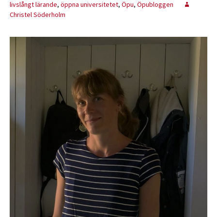
livslångt lärande
,
öppna universitetet
,
Öpu
,
Öpubloggen
Christel Söderholm