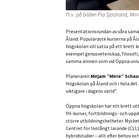
Fr.v. på bilden Pia Sjöstrand, Mi
Presentationsrundan av våra sam
Åland. Populäraste kurserna på Å
högskolan vill satsa på ett brett k
exempel genusvetenskap, filosofi
samma ämnen som vid Öppna univer
Planeraren
Mirjam ”Mirre” Scha
Högskolan på Åland och i hela det 
viktigare i dagens värld”.
Öppna högskolan har ett brett utb
YH-kurser, fortbildnings- och upp
större utbildningshelheter. Mycke
Centret för livslångt lärande (CLL)
hybridstudier – allt efter behov oc