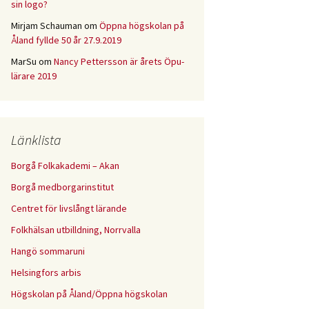
sin logo?
Mirjam Schauman
om
Öppna högskolan på
Åland fyllde 50 år 27.9.2019
MarSu
om
Nancy Pettersson är årets Öpu-
lärare 2019
Länklista
Borgå Folkakademi – Akan
Borgå medborgarinstitut
Centret för livslångt lärande
Folkhälsan utbilldning, Norrvalla
Hangö sommaruni
Helsingfors arbis
Högskolan på Åland/Öppna högskolan