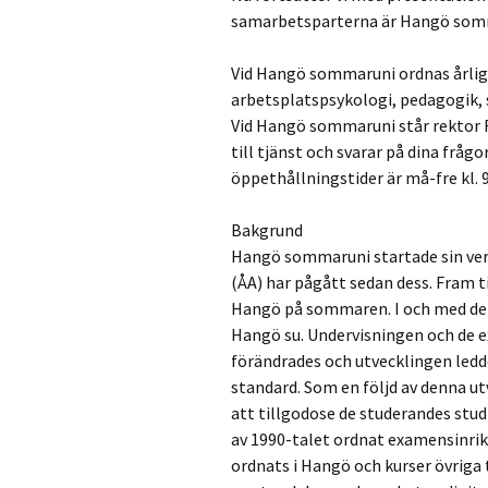
samarbetsparterna är Hangö somm
Vid Hangö sommaruni ordnas årlig
arbetsplatspsykologi, pedagogik,
Vid Hangö sommaruni står rektor 
till tjänst och svarar på dina fråg
öppethållningstider är må-fre kl. 9
Bakgrund
Hangö sommaruni startade sin ve
(ÅA) har pågått sedan dess. Fram ti
Hangö på sommaren. I och med det
Hangö su. Undervisningen och de e
förändrades och utvecklingen ledde
standard. Som en följd av denna ut
att tillgodose de studerandes studi
av 1990-talet ordnat examensinri
ordnats i Hangö och kurser övriga 