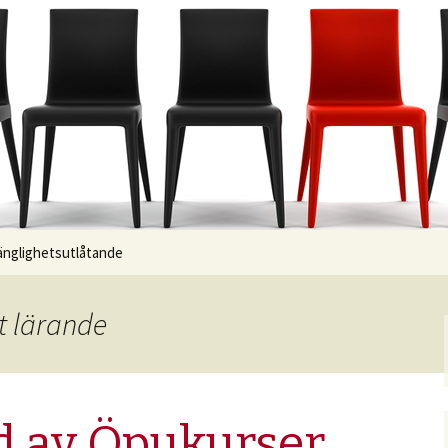
gänglighetsutlåtande
gt lärande
d av Öpukurser