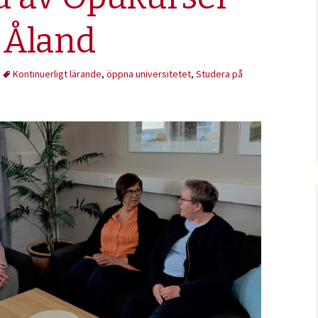
 Åland
Kontinuerligt lärande
,
öppna universitetet
,
Studera på