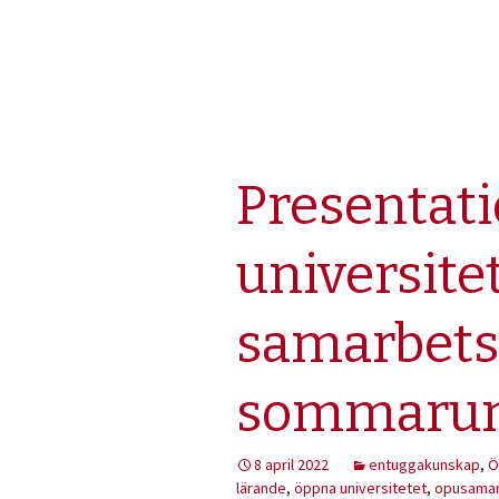
Presentat
universite
samarbets
sommaruni
8 april 2022
entuggakunskap
,
Ö
lärande
,
öppna universitetet
,
opusama