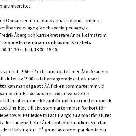
aruniversitet.
en Öpukurser inom bland annat följande ämnen:
 småbarnspedagogik och specialpedagogik.
Fredrik Åberg och kurssekreterare Anne Holmström
or rörande kurserna som ordnas där. Kansliets
:00-11:30 och kl. 13:00-16:00.
rksamhet 1966-67 och samarbetet med Åbo Akademi
ll slutet av 1990-talet arrangerades alla kurser i
ta kan man säga att ÅA fick en sommartermin vid
xamensinriktade kurserna vid universiteten
 till en alleuropeisk kvantifierad form med europeisk
veckling blev till sist sommarterminen för kort för
ebehov, vilket ledde till att Hangö su ända från slutet
ktade studiehelheter året runt. Sommarkurserna har
tider i Helsingfors. På grund av coronapandemin har