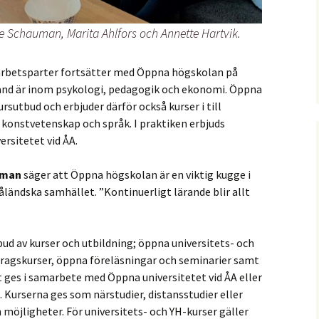
rre Schauman, Marita Ahlfors och Annette Hartvik.
arbetsparter fortsätter med Öppna högskolan på
land är inom psykologi, pedagogik och ekonomi. Öppna
ursutbud och erbjuder därför också kurser i till
, konstvetenskap och språk.
I praktiken erbjuds
sitetet vid ÅA.
uman
säger att Öppna högskolan är en viktig kugge i
åländska samhället. ”Kontinuerligt lärande blir allt
ud av kurser och utbildning; öppna universitets- och
dragskurser, öppna föreläsningar och seminarier samt
t ges i samarbete med Öppna universitetet vid ÅA eller
. Kurserna ges som närstudier, distansstudier eller
h möjligheter. För universitets- och YH-kurser gäller