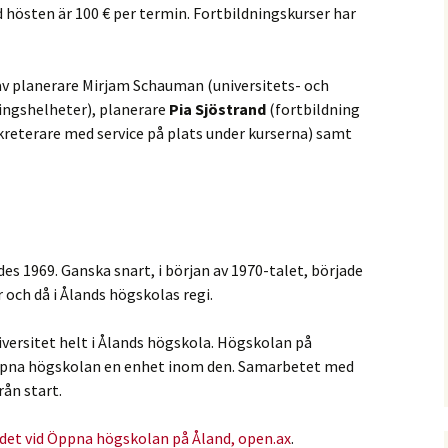
 hösten är 100 € per termin. Fortbildningskurser har
av planerare Mirjam Schauman (universitets- och
ingshelheter), planerare
Pia Sjöstrand
(fortbildning
reterare med service på plats under kurserna) samt
s 1969. Ganska snart, i början av 1970-talet, började
 och då i Ålands högskolas regi.
ersitet helt i Ålands högskola. Högskolan på
Öppna högskolan en enhet inom den. Samarbetet med
rån start.
udet vid Öppna högskolan på Åland, open.ax
.