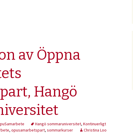
ion av Öppna
tets
part, Hangö
versitet
puSamarbete
Hangö sommaruniversitet
,
Kontinuerligt
rbete
,
opusamarbetspart
,
sommarkurser
Christina Loo