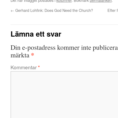
Det här inlägget postades i
kolumner
. Bokmärk
permalänken
.
←
Gerhard Lohfink: Does God Need the Church?
Efter 
Lämna ett svar
Din e-postadress kommer inte publicera
*
märkta
Kommentar
*