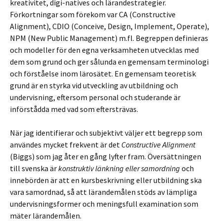
kreativitet, digi-natives och lärandestrategier.
Förkortningar som förekom var CA (Constructive
Alignment), CDIO (Conceive, Design, Implement, Operate),
NPM (New Public Management) m.fl. Begreppen definieras
och modeller för den egna verksamheten utvecklas med
dem som grund och ger sålunda en gemensam terminologi
och förståelse inom lärosätet. En gemensam teoretisk
grund är en styrka vid utveckling av utbildning och
undervisning, eftersom personal och studerande är
införstådda med vad som eftersträvas.
När jag identifierar och subjektivt väljer ett begrepp som
användes mycket frekvent är det
Constructive Alignment
(Biggs) som jag åter en gång lyfter fram. Översättningen
till svenska är
konstruktiv länkning eller samordning
och
innebörden är att en kursbeskrivning eller utbildning ska
vara samordnad, så att lärandemålen stöds av lämpliga
undervisningsformer och meningsfull examination som
mäter lärandemålen.