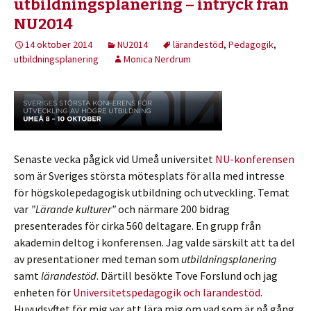
utbildningsplanering – intryck från
NU2014
14 oktober 2014
NU2014
lärandestöd
,
Pedagogik
,
utbildningsplanering
Monica Nerdrum
Senaste vecka pågick vid Umeå universitet
NU-konferensen
som är Sveriges största mötesplats för alla med intresse
för högskolepedagogisk utbildning och utveckling. Temat
var
”Lärande kulturer”
och närmare 200 bidrag
presenterades för cirka 560 deltagare. En grupp från
akademin deltog i konferensen. Jag valde särskilt att ta del
av presentationer med teman som
utbildningsplanering
samt
lärandestöd
. Därtill besökte Tove Forslund och jag
enheten för
Universitetspedagogik och lärandestöd
.
Huvudsyftet för mig var att lära mig om vad som är på gång