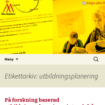
blogs.abo.fi
Lärarbloggen
Hoppa
Sök
Meny
till
efter:
innehåll
Etikettarkiv: utbildningsplanering
På forskning baserad