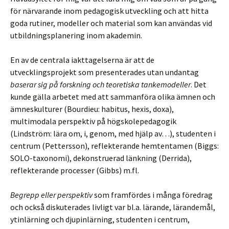
för närvarande inom pedagogisk utveckling och att hitta
goda rutiner, modeller och material som kan användas vid
utbildningsplanering inom akademin.
En av de centrala iakttagelserna är att de
utvecklingsprojekt som presenterades utan undantag
baserar sig på forskning och teoretiska tankemodeller
. Det
kunde gälla arbetet med att sammanföra olika ämnen och
ämneskulturer (Bourdieu: habitus, hexis, doxa),
multimodala perspektiv på högskolepedagogik
(Lindström: lära om, i, genom, med hjälp av…), studenten i
centrum (Pettersson), reflekterande hemtentamen (Biggs:
SOLO-taxonomi), dekonstruerad länkning (Derrida),
reflekterande processer (Gibbs) m.fl.
Begrepp eller perspektiv
som framfördes i många föredrag
och också diskuterades livligt var bl.a. lärande, lärandemål,
ytinlärning och djupinlärning, studenten i centrum,