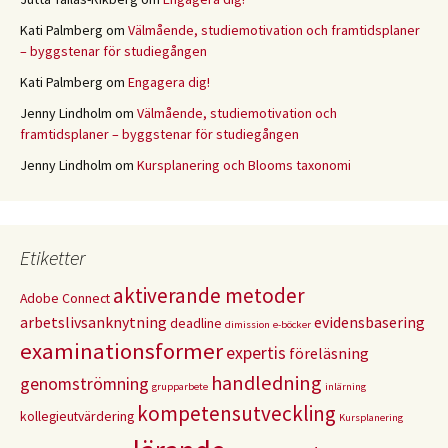
Kati Palmberg
om
Välmående, studiemotivation och framtidsplaner
– byggstenar för studiegången
Kati Palmberg
om
Engagera dig!
Jenny Lindholm
om
Välmående, studiemotivation och
framtidsplaner – byggstenar för studiegången
Jenny Lindholm
om
Kursplanering och Blooms taxonomi
Etiketter
aktiverande metoder
Adobe Connect
arbetslivsanknytning
evidensbasering
deadline
dimission
e-böcker
examinationsformer
expertis
föreläsning
handledning
genomströmning
grupparbete
inlärning
kompetensutveckling
kollegieutvärdering
Kursplanering