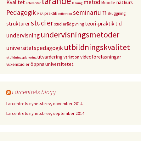
lärande
metod
Kvalitet
nätkurs
Moodle
litteracitet
läsning
Pedagogik
seminarium
praktik
skuggning
PISA
reflektion
studier
strukturer
teori-praktik
tid
studierådgivning
undervisningsmetoder
undervisning
utbildningskvalitet
universitetspedagogik
utvärdering
videoföreläsningar
variation
utbildningsplanering
öppna universitetet
vuxenstudier
Lärcentrets blogg
Lärcentrets nyhetsbrev, november 2014
Lärcentrets nyhetsbrev, september 2014