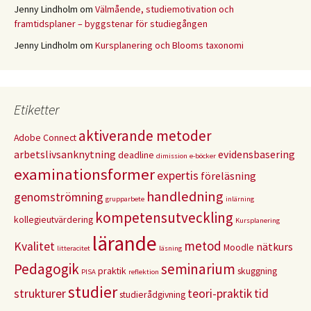
Jenny Lindholm
om
Välmående, studiemotivation och
framtidsplaner – byggstenar för studiegången
Jenny Lindholm
om
Kursplanering och Blooms taxonomi
Etiketter
aktiverande metoder
Adobe Connect
arbetslivsanknytning
evidensbasering
deadline
dimission
e-böcker
examinationsformer
expertis
föreläsning
handledning
genomströmning
grupparbete
inlärning
kompetensutveckling
kollegieutvärdering
Kursplanering
lärande
metod
Kvalitet
nätkurs
Moodle
litteracitet
läsning
Pedagogik
seminarium
praktik
skuggning
PISA
reflektion
studier
strukturer
teori-praktik
tid
studierådgivning