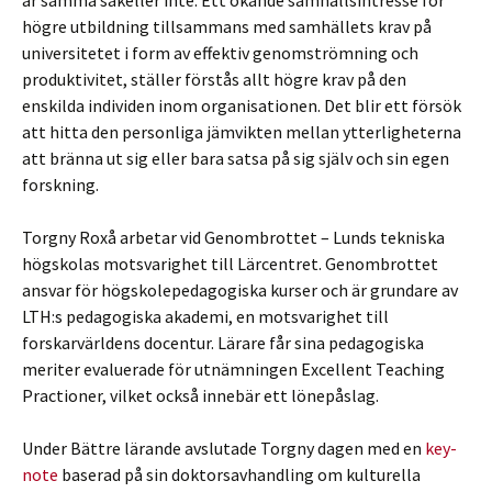
är samma sakeller inte. Ett ökande samhällsintresse för
högre utbildning tillsammans med samhällets krav på
universitetet i form av effektiv genomströmning och
produktivitet, ställer förstås allt högre krav på den
enskilda individen inom organisationen. Det blir ett försök
att hitta den personliga jämvikten mellan ytterligheterna
att bränna ut sig eller bara satsa på sig själv och sin egen
forskning.
Torgny Roxå arbetar vid Genombrottet – Lunds tekniska
högskolas motsvarighet till Lärcentret. Genombrottet
ansvar för högskolepedagogiska kurser och är grundare av
LTH:s pedagogiska akademi, en motsvarighet till
forskarvärldens docentur. Lärare får sina pedagogiska
meriter evaluerade för utnämningen Excellent Teaching
Practioner, vilket också innebär ett lönepåslag.
Under Bättre lärande avslutade Torgny dagen med en
key-
note
baserad på sin doktorsavhandling om kulturella