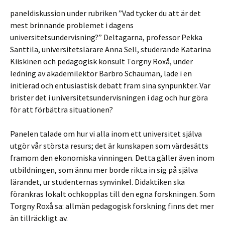
paneldiskussion under rubriken ”Vad tycker du att är det
mest brinnande problemet i dagens
universitetsundervisning?” Deltagarna, professor Pekka
Santtila, universitetslärare Anna Sell, studerande Katarina
Kiiskinen och pedagogisk konsult Torgny Roxå, under
ledning av akademilektor Barbro Schauman, lade i en
initierad och entusiastisk debatt fram sina synpunkter. Var
brister det i universitetsundervisningen i dag och hur göra
för att förbättra situationen?
Panelen talade om hur vi alla inom ett universitet själva
utgör vår största resurs; det är kunskapen som värdesätts
framom den ekonomiska vinningen. Detta gäller även inom
utbildningen, som ännu mer borde rikta in sig på själva
lärandet, ur studenternas synvinkel. Didaktiken ska
förankras lokalt ochkopplas till den egna forskningen. Som
Torgny Roxå sa: allmän pedagogisk forskning finns det mer
än tillräckligt av.