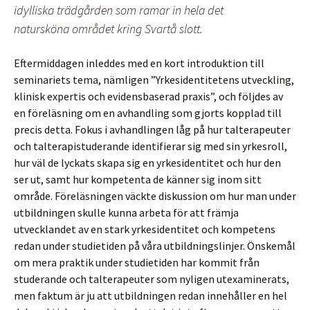
idylliska trädgården som ramar in hela det
natursköna området kring Svartå slott.
Eftermiddagen inleddes med en kort introduktion till
seminariets tema, nämligen ”Yrkesidentitetens utveckling,
klinisk expertis och evidensbaserad praxis”, och följdes av
en föreläsning om en avhandling som gjorts kopplad till
precis detta. Fokus i avhandlingen låg på hur talterapeuter
och talterapistuderande identifierar sig med sin yrkesroll,
hur väl de lyckats skapa sig en yrkesidentitet och hur den
ser ut, samt hur kompetenta de känner sig inom sitt
område. Föreläsningen väckte diskussion om hur man under
utbildningen skulle kunna arbeta för att främja
utvecklandet av en stark yrkesidentitet och kompetens
redan under studietiden på våra utbildningslinjer. Önskemål
om mera praktik under studietiden har kommit från
studerande och talterapeuter som nyligen utexaminerats,
men faktum är ju att utbildningen redan innehåller en hel