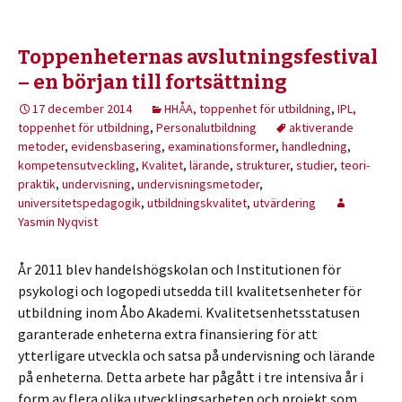
Toppenheternas avslutningsfestival
– en början till fortsättning
17 december 2014
HHÅA, toppenhet för utbildning
,
IPL,
toppenhet för utbildning
,
Personalutbildning
aktiverande
metoder
,
evidensbasering
,
examinationsformer
,
handledning
,
kompetensutveckling
,
Kvalitet
,
lärande
,
strukturer
,
studier
,
teori-
praktik
,
undervisning
,
undervisningsmetoder
,
universitetspedagogik
,
utbildningskvalitet
,
utvärdering
Yasmin Nyqvist
År 2011 blev handelshögskolan och Institutionen för
psykologi och logopedi utsedda till kvalitetsenheter för
utbildning inom Åbo Akademi. Kvalitetsenhetsstatusen
garanterade enheterna extra finansiering för att
ytterligare utveckla och satsa på undervisning och lärande
på enheterna. Detta arbete har pågått i tre intensiva år i
form av flera olika utvecklingsarbeten och projekt som