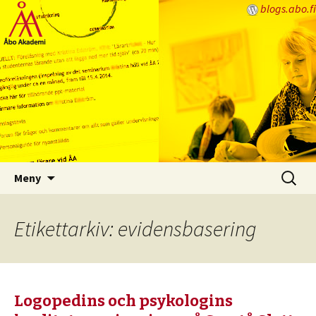
blogs.abo.fi
Lärarbloggen
Hoppa
Sök
Meny
till
efter:
innehåll
Etikettarkiv: evidensbasering
Logopedins och psykologins