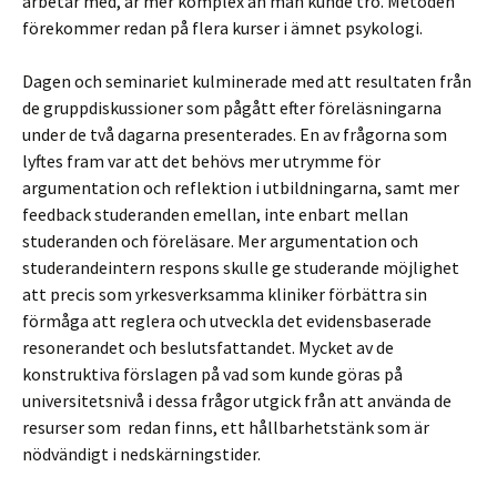
arbetar med, är mer komplex än man kunde tro. Metoden
förekommer redan på flera kurser i ämnet psykologi.
Dagen och seminariet kulminerade med att resultaten från
de gruppdiskussioner som pågått efter föreläsningarna
under de två dagarna presenterades. En av frågorna som
lyftes fram var att det behövs mer utrymme för
argumentation och reflektion i utbildningarna, samt mer
feedback studeranden emellan, inte enbart mellan
studeranden och föreläsare. Mer argumentation och
studerandeintern respons skulle ge studerande möjlighet
att precis som yrkesverksamma kliniker förbättra sin
förmåga att reglera och utveckla det evidensbaserade
resonerandet och beslutsfattandet. Mycket av de
konstruktiva förslagen på vad som kunde göras på
universitetsnivå i dessa frågor utgick från att använda de
resurser som redan finns, ett hållbarhetstänk som är
nödvändigt i nedskärningstider.