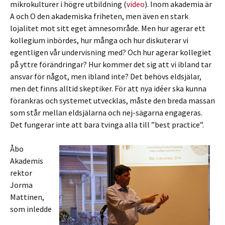
mikrokulturer i högre utbildning (
video
). Inom akademia är
A och O den akademiska friheten, men även en stark
lojalitet mot sitt eget ämnesområde. Men hur agerar ett
kollegium inbördes, hur många och hur diskuterar vi
egentligen vår undervisning med? Och hur agerar kollegiet
på yttre förändringar? Hur kommer det sig att vi ibland tar
ansvar för något, men ibland inte? Det behövs eldsjälar,
men det finns alltid skeptiker. För att nya idéer ska kunna
förankras och systemet utvecklas, måste den breda massan
som står mellan eldsjälarna och nej-sägarna engageras.
Det fungerar inte att bara tvinga alla till ”best practice”.
Åbo
Akademis
rektor
Jorma
Mattinen,
som inledde