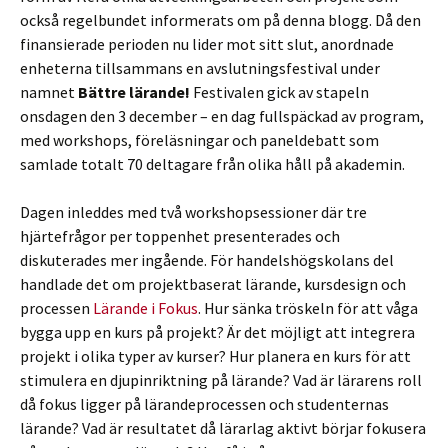
också regelbundet informerats om på denna blogg. Då den
finansierade perioden nu lider mot sitt slut, anordnade
enheterna tillsammans en avslutningsfestival under
namnet
Bättre lärande!
Festivalen gick av stapeln
onsdagen den 3 december – en dag fullspäckad av program,
med workshops, föreläsningar och paneldebatt som
samlade totalt 70 deltagare från olika håll på akademin.
Dagen inleddes med två workshopsessioner där tre
hjärtefrågor per toppenhet presenterades och
diskuterades mer ingående. För handelshögskolans del
handlade det om projektbaserat lärande, kursdesign och
processen
Lärande i Fokus
. Hur sänka tröskeln för att våga
bygga upp en kurs på projekt? Är det möjligt att integrera
projekt i olika typer av kurser? Hur planera en kurs för att
stimulera en djupinriktning på lärande? Vad är lärarens roll
då fokus ligger på lärandeprocessen och studenternas
lärande? Vad är resultatet då lärarlag aktivt börjar fokusera