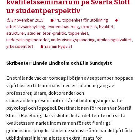
kvalitetsseminarium på Svartå Slott
ur studentperspektiv
3 november 2015
IPL, toppenhet för utbildning
arbetslivsanknytning
,
evidensbasering
,
expertis
,
Kvalitet
,
strukturer
,
studier
,
teori-praktik
,
toppenhet
,
undervisningsmetoder
,
undervisningsplanering
,
utbildningskvalitet
,
yrkesidentitet
Yasmin Nyqvist
Skribenter: Linnéa Lindholm och Elin Sundqvist
En strålande vacker torsdag i början av september hoppade
vi på bussen tillsammans med ett blandat gäng av
professorer, lärare, doktorander och
studeranderepresentanter från utbildningslinjerna för
psykologi och logopedi. Destinationen för resan var Svartå
Slott i Raseborg, där vi skulle delta i det femte och sista
kvalitetsseminariet inom ramen för ett flerårigt
gemensamt projekt. Under de senaste åren har det på båda
utbildningslinjerna gjorts en extra insats för