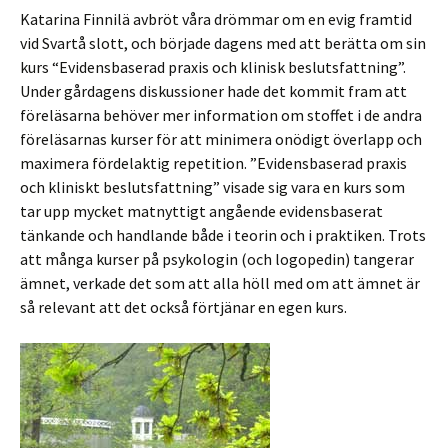
Katarina Finnilä avbröt våra drömmar om en evig framtid
vid Svartå slott, och började dagens med att berätta om sin
kurs “Evidensbaserad praxis och klinisk beslutsfattning”.
Under gårdagens diskussioner hade det kommit fram att
föreläsarna behöver mer information om stoffet i de andra
föreläsarnas kurser för att minimera onödigt överlapp och
maximera fördelaktig repetition. ”Evidensbaserad praxis
och kliniskt beslutsfattning” visade sig vara en kurs som
tar upp mycket matnyttigt angående evidensbaserat
tänkande och handlande både i teorin och i praktiken. Trots
att många kurser på psykologin (och logopedin) tangerar
ämnet, verkade det som att alla höll med om att ämnet är
så relevant att det också förtjänar en egen kurs.