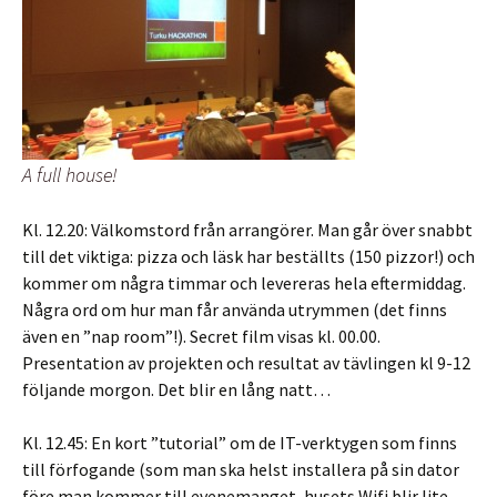
A full house!
Kl. 12.20: Välkomstord från arrangörer. Man går över snabbt
till det viktiga: pizza och läsk har beställts (150 pizzor!) och
kommer om några timmar och levereras hela eftermiddag.
Några ord om hur man får använda utrymmen (det finns
även en ”nap room”!). Secret film visas kl. 00.00.
Presentation av projekten och resultat av tävlingen kl 9-12
följande morgon. Det blir en lång natt…
Kl. 12.45: En kort ”tutorial” om de IT-verktygen som finns
till förfogande (som man ska helst installera på sin dator
före man kommer till evenemanget, husets Wifi blir lite