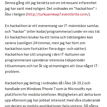
Denna gång vill jag berätta om en intressant erfarenhet
jag har varit med nyligen. Det ordnades en ”hackathon” i
Åbo i helgen (
http://turkuamkwp7.eventbrite.com/
).
En hackathon är ett evenemang var IT-människor samlas
och ”hackar” (eller kodar/programmerar) under en viss tid.
En hackathon brukar ha ett tema och tidslängden kan
variera (vanligen 24 timmar, men jag har hört om
hackathon som fortsätter flera dygn -och nätter).
Hackathon har sitt ursprung i den IT-kulturen var
programmerare spenderar intensiva tidsperioder
tillsammans och tar åt sig utmaningen att lösa något IT-
problem.
Hackathon jag deltog i ordnades då i Åbo 18-19.2 och
handlade om Windows Phone 7 som är Microsofts nya
plattform för mobila telefoner. Möjligheten att delta kom
upp eftersom jag har jobbat intensivt med våra studerande
om design av mobila applikationer hela vintern. Då några