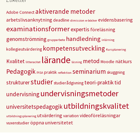
aktiverande metoder
Adobe Connect
arbetslivsanknytning
evidensbasering
deadline
dimission
e-böcker
examinationsformer
expertis
föreläsning
handledning
genomströmning
grupparbete
inlärning
kompetensutveckling
kollegieutvärdering
Kursplanering
lärande
metod
Kvalitet
nätkurs
Moodle
litteracitet
läsning
Pedagogik
seminarium
praktik
skuggning
PISA
reflektion
studier
strukturer
teori-praktik
tid
studierådgivning
undervisningsmetoder
undervisning
utbildningskvalitet
universitetspedagogik
utvärdering
videoföreläsningar
variation
utbildningsplanering
öppna universitetet
vuxenstudier