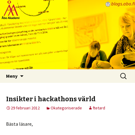
blogs.abo.fi
Lärarbloggen
Hoppa
Sök
Meny
till
efter:
innehåll
Insikter i hackathons värld
29 februari 2012
Okategoriserade
ftetard
Bästa läsare,