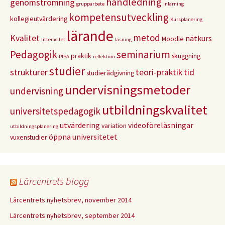
handledning
genomströmning
grupparbete
inlärning
kompetensutveckling
kollegieutvärdering
Kursplanering
lärande
metod
Kvalitet
nätkurs
Moodle
litteracitet
läsning
Pedagogik
seminarium
praktik
skuggning
PISA
reflektion
studier
strukturer
teori-praktik
tid
studierådgivning
undervisningsmetoder
undervisning
utbildningskvalitet
universitetspedagogik
utvärdering
videoföreläsningar
variation
utbildningsplanering
öppna universitetet
vuxenstudier
Lärcentrets blogg
Lärcentrets nyhetsbrev, november 2014
Lärcentrets nyhetsbrev, september 2014