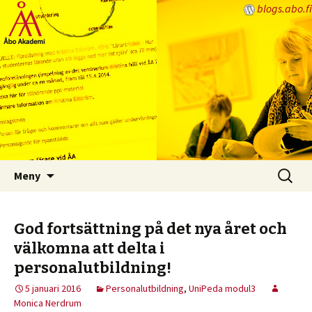
blogs.abo.fi
Lärarbloggen
Hoppa
Sök
Meny
till
efter:
innehåll
God fortsättning på det nya året och
välkomna att delta i
personalutbildning!
5 januari 2016
Personalutbildning
,
UniPeda modul3
Monica Nerdrum