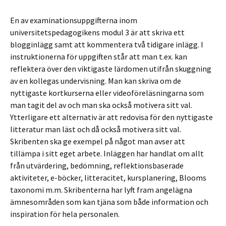
En av examinationsuppgifterna inom
universitetspedagogikens modul 3 är att skriva ett
blogginlägg samt att kommentera två tidigare inlägg. I
instruktionerna för uppgiften står att man t.ex. kan
reflektera över den viktigaste lärdomen utifrån skuggning
av en kollegas undervisning. Man kan skriva om de
nyttigaste kortkurserna eller videoföreläsningarna som
man tagit del av och man ska också motivera sitt val.
Ytterligare ett alternativ är att redovisa för den nyttigaste
litteratur man läst och då också motivera sitt val.
Skribenten ska ge exempel på något man avser att
tillämpa i sitt eget arbete. Inläggen har handlat om allt
från utvärdering, bedömning, reflektionsbaserade
aktiviteter, e-böcker, litteracitet, kursplanering, Blooms
taxonomi m.m. Skribenterna har lyft fram angelägna
ämnesområden som kan tjäna som både information och
inspiration för hela personalen.