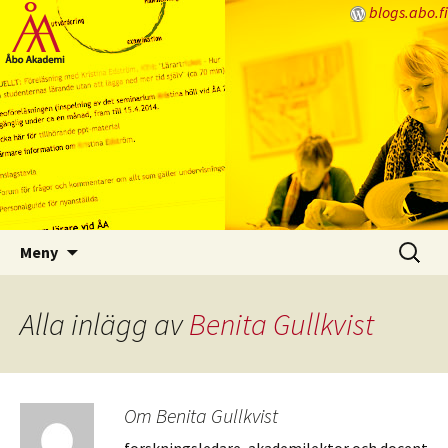
blogs.abo.fi
Lärarbloggen
Hoppa
Sök
Meny
till
efter:
innehåll
Alla inlägg av
Benita Gullkvist
Om Benita Gullkvist