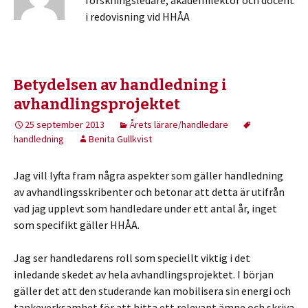
forskningsledare, akademilektor och docent
i redovisning vid HHÅA
Betydelsen av handledning i
avhandlingsprojektet
25 september 2013
Årets lärare/handledare
handledning
Benita Gullkvist
Jag vill lyfta fram några aspekter som gäller handledning
av avhandlingsskribenter och betonar att detta är utifrån
vad jag upplevt som handledare under ett antal år, inget
som specifikt gäller HHÅA.
Jag ser handledarens roll som speciellt viktig i det
inledande skedet av hela avhandlingsprojektet. I början
gäller det att den studerande kan mobilisera sin energi och
tankeverksamhet för att hitta ett relevant ämne och skriva