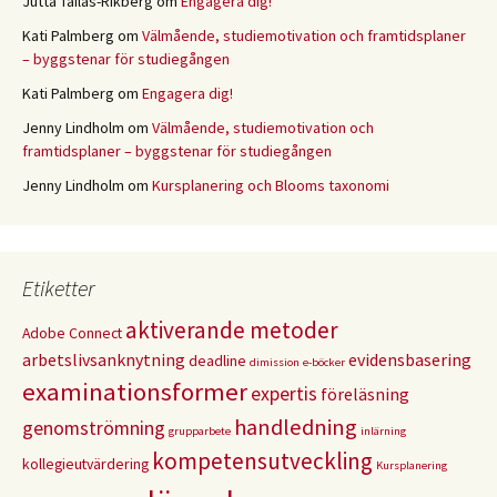
Jutta Tailas-Rikberg
om
Engagera dig!
Kati Palmberg
om
Välmående, studiemotivation och framtidsplaner
– byggstenar för studiegången
Kati Palmberg
om
Engagera dig!
Jenny Lindholm
om
Välmående, studiemotivation och
framtidsplaner – byggstenar för studiegången
Jenny Lindholm
om
Kursplanering och Blooms taxonomi
Etiketter
aktiverande metoder
Adobe Connect
arbetslivsanknytning
evidensbasering
deadline
dimission
e-böcker
examinationsformer
expertis
föreläsning
handledning
genomströmning
grupparbete
inlärning
kompetensutveckling
kollegieutvärdering
Kursplanering