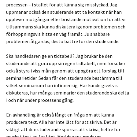
processen – i stället för att känna sig misslyckad. Jag
uppmanar också den studerande att ta kontakt när han
upplever motgångar eller bristande motivation för att vi
tillsammans ska kunna diskutera igenom problemen och
förhoppningsvis hitta en väg framåt. Ju snabbare
problemen åtgärdas, desto bättre för den studerande.
Ska handledaren ge en tidtabell? Jag brukar be den
studerande att göra upp sin egen tidtabell, men försöker
också styra i viss mån genom att uppgöra ett förslag till
seminarietider. Sedan får den studerande bestämma till
vilket seminarium han infinner sig. Här kunde givetvis
diskuteras, hur många seminarier den studerande ska delta
i och när under processens gång.
En avhandling är också långt en fråga om att kunna
producera text. Alla har inte lätt för att skriva. Det är
viktigt att den studerande sporras att skriva, hellre för
mycket text än för litet. Med dagens moderna