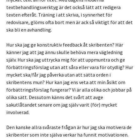
textbehandlingsverktyg är det också lätt att redigera
texten efteråt. Träning i att skriva, i synnerhet för
redovisare, glöms ofta bort men är ack så viktigt för att det
ska bli en avhandling.
Hur ska jag ge konstruktiv feedback åt skribenten? Här
känner jag att jag ännu skulle behöva mera vägledning
själv. Hur ska jag uttrycka mig för att uppmuntra och ge
förbättringsförslag utan att såra eller vara för otydlig? Hur
mycket ska/får jag påverka utan att sätta orden i
skribentens mun? Hur kan jag ens veta att min åsikt om
förbättringsförslag fungerar? Vi är alla olika och jobbar på
olika sätt. Dessutom känns det svårt att avge
sakutlåtandet senare om jag själv varit (för) mycket
involverad.
Den kanske allra svåraste frågan är hur jag ska motivera de
skribenter som inte själva verkar ha funnit motivationen.