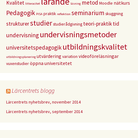
lärande
metod
Kvalitet
nätkurs
Moodle
litteracitet
läsning
Pedagogik
seminarium
praktik
skuggning
PISA
reflektion
studier
strukturer
teori-praktik
tid
studierådgivning
undervisningsmetoder
undervisning
utbildningskvalitet
universitetspedagogik
utvärdering
videoföreläsningar
variation
utbildningsplanering
öppna universitetet
vuxenstudier
Lärcentrets blogg
Lärcentrets nyhetsbrev, november 2014
Lärcentrets nyhetsbrev, september 2014