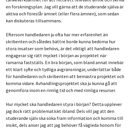
en forskningsplan. Jag vill gärna att de studerande själva är
aktiva och föreslår ämnet (eller flera ämnen), som sedan
kan diskuteras tillsammans.
Eftersom handledaren ju ofta har mer erfarenhet än
skribenten och således bättre borde kunna bedöma hur
stora insatser som behövs, är det viktigt att handledaren
engagerar sig rätt mycket i början av projektet när
ramarna fastställs. En bra början, som bland annat innebär
ett klart syfte och tydliga avgränsningar, underlättar både
för handledaren och skribenten att bemästra projektet och
komma vidare. Avhandlingsprojektet ska ju kunna gå att
genomföra inom en rimlig tid och med rimliga resurser.
Hur mycket ska handledaren styra i början? Detta upplever
jag dock rätt problematiskt ibland. Dels vill jag att den
studerande själv ska söka fram information och komma till
insikt, dels anser jag att jag behöver få vägleda honom för