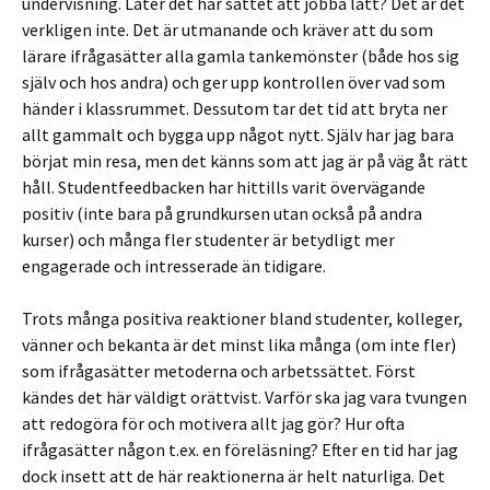
undervisning. Låter det här sättet att jobba lätt? Det är det
verkligen inte. Det är utmanande och kräver att du som
lärare ifrågasätter alla gamla tankemönster (både hos sig
själv och hos andra) och ger upp kontrollen över vad som
händer i klassrummet. Dessutom tar det tid att bryta ner
allt gammalt och bygga upp något nytt. Själv har jag bara
börjat min resa, men det känns som att jag är på väg åt rätt
håll. Studentfeedbacken har hittills varit övervägande
positiv (inte bara på grundkursen utan också på andra
kurser) och många fler studenter är betydligt mer
engagerade och intresserade än tidigare.
Trots många positiva reaktioner bland studenter, kolleger,
vänner och bekanta är det minst lika många (om inte fler)
som ifrågasätter metoderna och arbetssättet. Först
kändes det här väldigt orättvist. Varför ska jag vara tvungen
att redogöra för och motivera allt jag gör? Hur ofta
ifrågasätter någon t.ex. en föreläsning? Efter en tid har jag
dock insett att de här reaktionerna är helt naturliga. Det