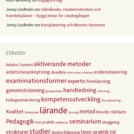
Kati Palmberg
om
Engagera dig!
Jenny Lindholm
om
Välmående, studiemotivation och
framtidsplaner – byggstenar för studiegången
Jenny Lindholm
om
Kursplanering och Blooms taxonomi
Etiketter
aktiverande metoder
Adobe Connect
arbetslivsanknytning
evidensbasering
deadline
dimission
e-böcker
examinationsformer
expertis
föreläsning
handledning
genomströmning
grupparbete
inlärning
kompetensutveckling
kollegieutvärdering
Kursplanering
lärande
metod
Kvalitet
nätkurs
Moodle
litteracitet
läsning
Pedagogik
seminarium
praktik
skuggning
PISA
reflektion
studier
strukturer
teori-praktik
tid
studierådgivning