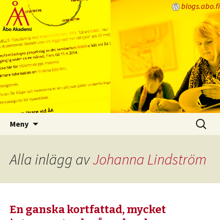
blogs.abo.fi
Lärarbloggen
Hoppa
Sök
Meny
till
efter:
innehåll
Alla inlägg av
Johanna Lindström
En ganska kortfattad, mycket