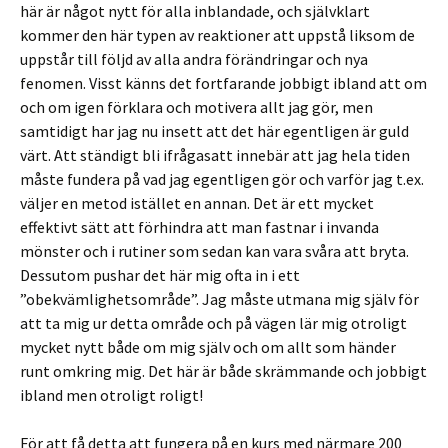
här är något nytt för alla inblandade, och självklart
kommer den här typen av reaktioner att uppstå liksom de
uppstår till följd av alla andra förändringar och nya
fenomen. Visst känns det fortfarande jobbigt ibland att om
och om igen förklara och motivera allt jag gör, men
samtidigt har jag nu insett att det här egentligen är guld
värt. Att ständigt bli ifrågasatt innebär att jag hela tiden
måste fundera på vad jag egentligen gör och varför jag t.ex.
väljer en metod istället en annan. Det är ett mycket
effektivt sätt att förhindra att man fastnar i invanda
mönster och i rutiner som sedan kan vara svåra att bryta.
Dessutom pushar det här mig ofta in i ett
”obekvämlighetsområde”. Jag måste utmana mig själv för
att ta mig ur detta område och på vägen lär mig otroligt
mycket nytt både om mig själv och om allt som händer
runt omkring mig. Det här är både skrämmande och jobbigt
ibland men otroligt roligt!
För att få detta att fungera på en kurs med närmare 200