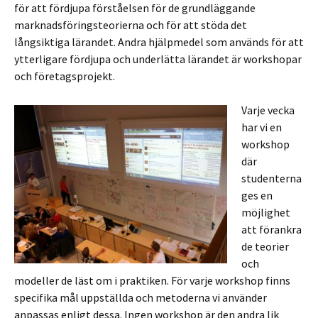
för att fördjupa förståelsen för de grundläggande
marknadsföringsteorierna och för att stöda det
långsiktiga lärandet. Andra hjälpmedel som används för att
ytterligare fördjupa och underlätta lärandet är workshopar
och företagsprojekt.
Varje vecka
har vi en
workshop
där
studenterna
ges en
möjlighet
att förankra
de teorier
och
modeller de läst om i praktiken. För varje workshop finns
specifika mål uppställda och metoderna vi använder
anpassas enligt dessa. Ingen workshop är den andra lik