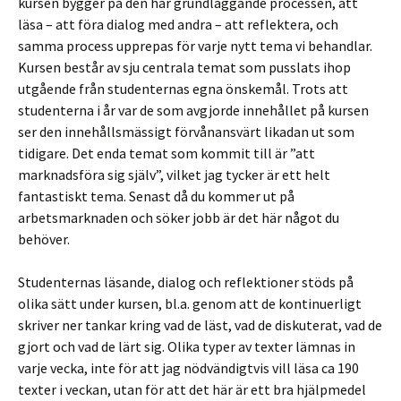
kursen bygger på den här grundläggande processen, att
läsa – att föra dialog med andra – att reflektera, och
samma process upprepas för varje nytt tema vi behandlar.
Kursen består av sju centrala temat som pusslats ihop
utgående från studenternas egna önskemål. Trots att
studenterna i år var de som avgjorde innehållet på kursen
ser den innehållsmässigt förvånansvärt likadan ut som
tidigare. Det enda temat som kommit till är ”att
marknadsföra sig själv”, vilket jag tycker är ett helt
fantastiskt tema. Senast då du kommer ut på
arbetsmarknaden och söker jobb är det här något du
behöver.
Studenternas läsande, dialog och reflektioner stöds på
olika sätt under kursen, bl.a. genom att de kontinuerligt
skriver ner tankar kring vad de läst, vad de diskuterat, vad de
gjort och vad de lärt sig. Olika typer av texter lämnas in
varje vecka, inte för att jag nödvändigtvis vill läsa ca 190
texter i veckan, utan för att det här är ett bra hjälpmedel