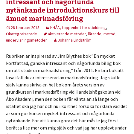
intressant och någorlunda
nytänkande introduktionskurs till
ämnet marknadsföring
28 februari 2013
HHÅA, toppenhet för utbildning
,
Okategoriserade
aktiverande metoder
,
lärande
,
metod
,
undervisningsmetoder
Johanna Lindström
Rubriken är inspirerad av Jim Blythes bok ”En mycket
kortfattad, ganska intressant och någorlunda billig bok
om att studera marknadsföring” från 2011. En bra bok att
läsa ifall du är intresserad av marknadsföring. Jag skulle
själv kunna skriva en hel bok om årets version av
grundkursen i marknadsföring vid Handelshögskolan vid
Åbo Akademi, men den boken får vänta än så länge och
istället ska jag här och nu i korthet försöka förklara vad det
är som gör kursen mycket intressant och någorlunda
nytänkande. För att kunna göra det här måste jag först
berätta lite mer om mig själv och vad jag har upplevt under