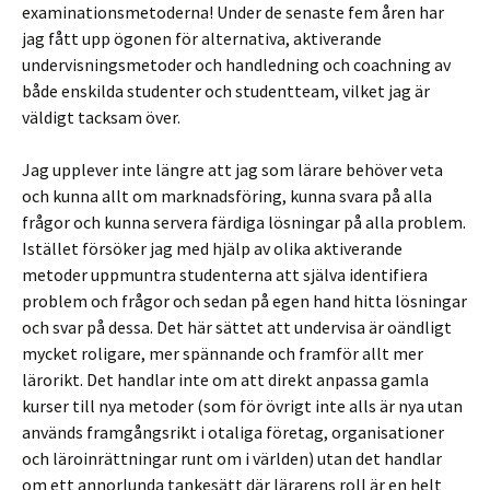
examinationsmetoderna! Under de senaste fem åren har
jag fått upp ögonen för alternativa, aktiverande
undervisningsmetoder och handledning och coachning av
både enskilda studenter och studentteam, vilket jag är
väldigt tacksam över.
Jag upplever inte längre att jag som lärare behöver veta
och kunna allt om marknadsföring, kunna svara på alla
frågor och kunna servera färdiga lösningar på alla problem.
Istället försöker jag med hjälp av olika aktiverande
metoder uppmuntra studenterna att själva identifiera
problem och frågor och sedan på egen hand hitta lösningar
och svar på dessa. Det här sättet att undervisa är oändligt
mycket roligare, mer spännande och framför allt mer
lärorikt. Det handlar inte om att direkt anpassa gamla
kurser till nya metoder (som för övrigt inte alls är nya utan
används framgångsrikt i otaliga företag, organisationer
och läroinrättningar runt om i världen) utan det handlar
om ett annorlunda tankesätt där lärarens roll är en helt