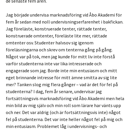
de senaste fem åren.
Jag började undervisa marknadsföring vid Åbo Akademi för
fem år sedan med noll undervisningserfarenhet i bakfickan.
Jag föreläste, konstruerade tenter, rättade tenter,
konstruerade omtenter, föreläste lite mer, rättade
omtenter osv. Studenter halvsov sig igenom
föreläsningarna och skrev om tenterna gång på gång.
Något var på tok, men jag kunde för mitt liv inte förstå
varför studenterna inte var lika intresserade och
engagerade som jag. Borde inte min entusiasm och mitt
eget brinnande intresse för mitt ämne smitta av sig lite
mer? Tanken slog mig flera gånger – vad är det för fel på
studenterna? I dag, fem år senare, undervisar jag
fortsättningsvis marknadsföring vid Åbo Akademi men hela
min bild av mig själv och min roll som lärare har vänts upp
och ner. Det var aldrig (och är fortsättningsvis inte) något
fel på studenterna. Det var inte heller något fel på mig och
min entusiasm. Problemet låg i undervisnings- och