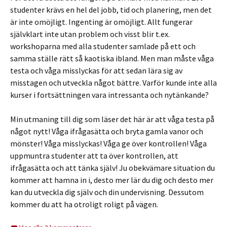
studenter krävs en hel del jobb, tid och planering, men det
är inte omöjligt. Ingenting är omöjligt. Allt fungerar
självklart inte utan problem och visst blir t.ex.
workshoparna med alla studenter samlade på ett och
samma ställe rätt så kaotiska ibland. Men man måste våga
testa och våga misslyckas för att sedan lära sig av
misstagen och utveckla något bättre. Varför kunde inte alla
kurser i fortsättningen vara intressanta och nytänkande?
Min utmaning till dig som läser det här är att våga testa på
något nytt! Våga ifrågasätta och bryta gamla vanor och
mönster! Våga misslyckas! Våga ge över kontrollen! Våga
uppmuntra studenter att ta över kontrollen, att
ifrågasätta och att tänka själv! Ju obekvämare situation du
kommer att hamna in i, desto mer lär du dig och desto mer
kan du utveckla dig själv och din undervisning. Dessutom
kommer du att ha otroligt roligt på vägen.