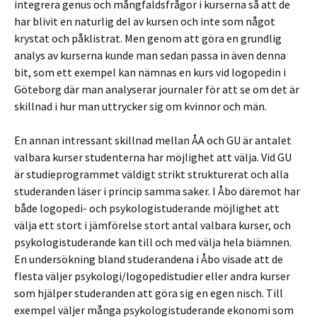
integrera genus och mångfaldsfrågor i kurserna så att de
har blivit en naturlig del av kursen och inte som något
krystat och påklistrat. Men genom att göra en grundlig
analys av kurserna kunde man sedan passa in även denna
bit, som ett exempel kan nämnas en kurs vid logopedin i
Göteborg där man analyserar journaler för att se om det är
skillnad i hur man uttrycker sig om kvinnor och män.
En annan intressant skillnad mellan ÅA och GU är antalet
valbara kurser studenterna har möjlighet att välja. Vid GU
är studieprogrammet väldigt strikt strukturerat och alla
studeranden läser i princip samma saker. I Åbo däremot har
både logopedi- och psykologistuderande möjlighet att
välja ett stort i jämförelse stort antal valbara kurser, och
psykologistuderande kan till och med välja hela biämnen.
En undersökning bland studerandena i Åbo visade att de
flesta väljer psykologi/logopedistudier eller andra kurser
som hjälper studeranden att göra sig en egen nisch. Till
exempel väljer många psykologistuderande ekonomi som