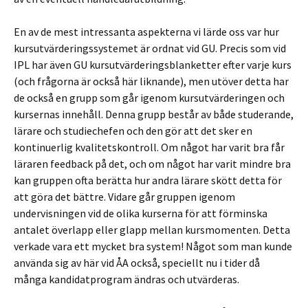
En av de mest intressanta aspekterna vi lärde oss var hur
kursutvärderingssystemet är ordnat vid GU. Precis som vid
IPL har även GU kursutvärderingsblanketter efter varje kurs
(och frågorna är också här liknande), men utöver detta har
de också en grupp som går igenom kursutvärderingen och
kursernas innehåll. Denna grupp består av både studerande,
lärare och studiechefen och den gör att det sker en
kontinuerlig kvalitetskontroll. Om något har varit bra får
läraren feedback på det, och om något har varit mindre bra
kan gruppen ofta berätta hur andra lärare skött detta för
att göra det bättre. Vidare går gruppen igenom
undervisningen vid de olika kurserna för att förminska
antalet överlapp eller glapp mellan kursmomenten. Detta
verkade vara ett mycket bra system! Något som man kunde
använda sig av här vid ÅA också, speciellt nu i tider då
många kandidatprogram ändras och utvärderas.