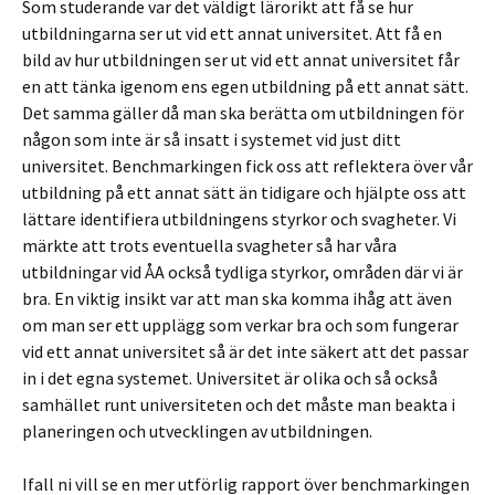
Som studerande var det väldigt lärorikt att få se hur
utbildningarna ser ut vid ett annat universitet. Att få en
bild av hur utbildningen ser ut vid ett annat universitet får
en att tänka igenom ens egen utbildning på ett annat sätt.
Det samma gäller då man ska berätta om utbildningen för
någon som inte är så insatt i systemet vid just ditt
universitet. Benchmarkingen fick oss att reflektera över vår
utbildning på ett annat sätt än tidigare och hjälpte oss att
lättare identifiera utbildningens styrkor och svagheter. Vi
märkte att trots eventuella svagheter så har våra
utbildningar vid ÅA också tydliga styrkor, områden där vi är
bra. En viktig insikt var att man ska komma ihåg att även
om man ser ett upplägg som verkar bra och som fungerar
vid ett annat universitet så är det inte säkert att det passar
in i det egna systemet. Universitet är olika och så också
samhället runt universiteten och det måste man beakta i
planeringen och utvecklingen av utbildningen.
Ifall ni vill se en mer utförlig rapport över benchmarkingen