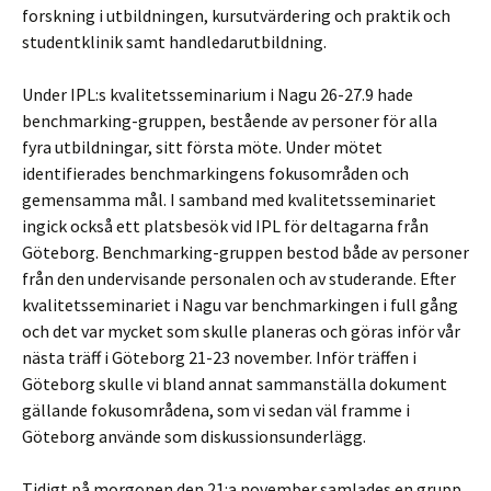
forskning i utbildningen, kursutvärdering och praktik och
studentklinik samt handledarutbildning.
Under IPL:s kvalitetsseminarium i Nagu 26-27.9 hade
benchmarking-gruppen, bestående av personer för alla
fyra utbildningar, sitt första möte. Under mötet
identifierades benchmarkingens fokusområden och
gemensamma mål. I samband med kvalitetsseminariet
ingick också ett platsbesök vid IPL för deltagarna från
Göteborg. Benchmarking-gruppen bestod både av personer
från den undervisande personalen och av studerande. Efter
kvalitetsseminariet i Nagu var benchmarkingen i full gång
och det var mycket som skulle planeras och göras inför vår
nästa träff i Göteborg 21-23 november. Inför träffen i
Göteborg skulle vi bland annat sammanställa dokument
gällande fokusområdena, som vi sedan väl framme i
Göteborg använde som diskussionsunderlägg.
Tidigt på morgonen den 21:a november samlades en grupp