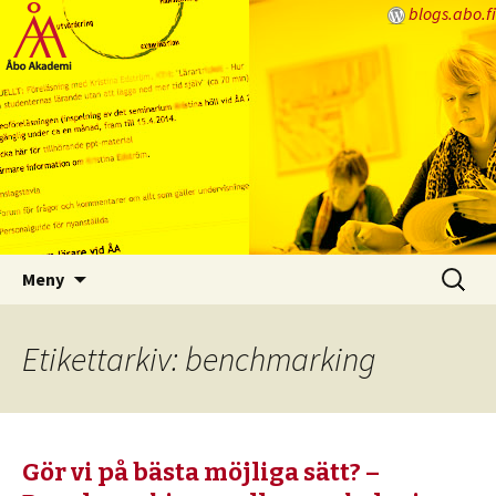
blogs.abo.fi
Lärarbloggen
Hoppa
Sök
Meny
till
efter:
innehåll
Etikettarkiv: benchmarking
Gör vi på bästa möjliga sätt? –