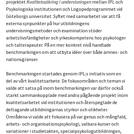
projektet
Kvalitetssäkring i undervisningen
mellan IPL och
Psykologiska institutionen och Logopedprogrammet vid
Göteborgs universitet. Syftet med samarbetet var att få
externa synpunkter på hur utbildningens
undervisningsmetoder och examination stöder
arbetslivsfärdigheter och yrkeskompetens hos psykologer
och talterapeuter. På en mer konkret nivå handlade
benchmarkingen om att utbyta idéer över både ämnes- och
nationsgränser.
Benchmarkingen startades genom IPL:s initiativ som en
del av vårt kvalitetsarbete. De fokusområden och teman vi
valde att satsa på inom benchmarkingen var därför också
starkt sammankopplade med andra pågående projekt inom
kvalitetsarbetet vid institutionen och återspeglade de
deltagande utbildningarnas styrkor och olikheter.
Områdena vi valde att fokusera på var genus och mångfald,
arbets- och organisationspsykologi, valbara kurser och
variationer i studietakten, specialpsykologutbildningen,