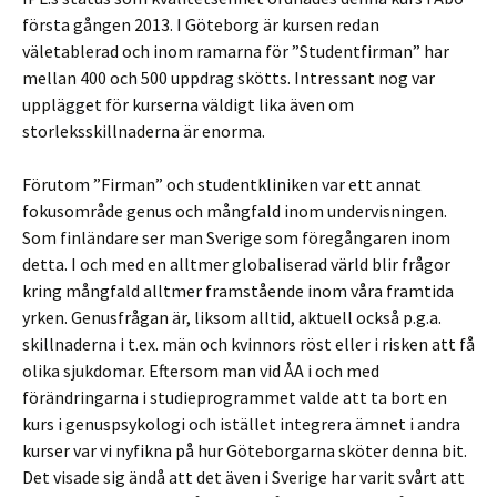
första gången 2013. I Göteborg är kursen redan
väletablerad och inom ramarna för ”Studentfirman” har
mellan 400 och 500 uppdrag skötts. Intressant nog var
upplägget för kurserna väldigt lika även om
storleksskillnaderna är enorma.
Förutom ”Firman” och studentkliniken var ett annat
fokusområde genus och mångfald inom undervisningen.
Som finländare ser man Sverige som föregångaren inom
detta. I och med en alltmer globaliserad värld blir frågor
kring mångfald alltmer framstående inom våra framtida
yrken. Genusfrågan är, liksom alltid, aktuell också p.g.a.
skillnaderna i t.ex. män och kvinnors röst eller i risken att få
olika sjukdomar. Eftersom man vid ÅA i och med
förändringarna i studieprogrammet valde att ta bort en
kurs i genuspsykologi och istället integrera ämnet i andra
kurser var vi nyfikna på hur Göteborgarna sköter denna bit.
Det visade sig ändå att det även i Sverige har varit svårt att