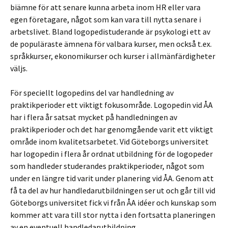
biämne för att senare kunna arbeta inom HR eller vara
egen företagare, något som kan vara till nytta senare i
arbetslivet. Bland logopedistuderande är psykologi ett av
de populäraste ämnena för valbara kurser, men också t.ex.
språkkurser, ekonomikurser och kurser i allmänfärdigheter
väljs.
För speciellt logopedins del var handledning av
praktikperioder ett viktigt fokusområde. Logopedin vid ÅA
har i flera år satsat mycket på handledningen av
praktikperioder och det har genomgående varit ett viktigt
område inom kvalitetsarbetet. Vid Göteborgs universitet
har logopedin i flera år ordnat utbildning för de logopeder
som handleder studerandes praktikperioder, något som
under en längre tid varit under planering vid ÅA. Genom att
få ta del av hur handledarutbildningen ser ut och går till vid
Göteborgs universitet fick vi från ÅA idéer och kunskap som
kommer att vara till stor nytta i den fortsatta planeringen
av en eventuell handledarutbildning.