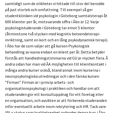
samtidigt som de olikheter vi hittade till stor del berodde
på just storlek och omfattning. Till exempel så ger
studentkliniken vid psykologin i Göteborg samtalsterapi åt
600 klienter per år, motsvarande siffra i Åbo är 12. Varje
psykologistuderande i Göteborg tar emot 5 klienter
(åtminstone två stycken med kognitiv beteendeterapi-
inriktning, samt en kort och en lång psykodynamisk terapi).
I Åbo har de som väljer att gå kursen Psykologisk
behandling av vuxna endast en klient per år. Detta betyder
förstås att handledningstimmarna vid GU är mycket flera. Å
andra sidan har man vid ÅA möjligheten till klientkontakt i
många andra kurser också, bland annat inom kurserna i
neuropsykologiska utredningar och i den färska kursen
”Firman”. Firman är i princip arbets- och
organisationspsykologi i praktiken och handlar om att
studeranden gör ett konsultuppdrag för ett företag eller
en organisation, och avsikten är att förbereda studeranden
inför eventuellt arbete inom rekrytering och HR. Tack vare
IPL:s status som kvalitetsenhet ordnades denna kurs i Åbo