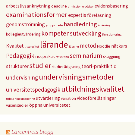
arbetslivsanknytning
evidensbasering
deadline
dimission
e-böcker
examinationsformer
expertis
föreläsning
handledning
genomströmning
grupparbete
inlärning
kompetensutveckling
kollegieutvärdering
Kursplanering
lärande
metod
Kvalitet
nätkurs
Moodle
litteracitet
läsning
Pedagogik
seminarium
praktik
skuggning
PISA
reflektion
studier
strukturer
teori-praktik
tid
studierådgivning
undervisningsmetoder
undervisning
utbildningskvalitet
universitetspedagogik
utvärdering
videoföreläsningar
variation
utbildningsplanering
öppna universitetet
vuxenstudier
Lärcentrets blogg