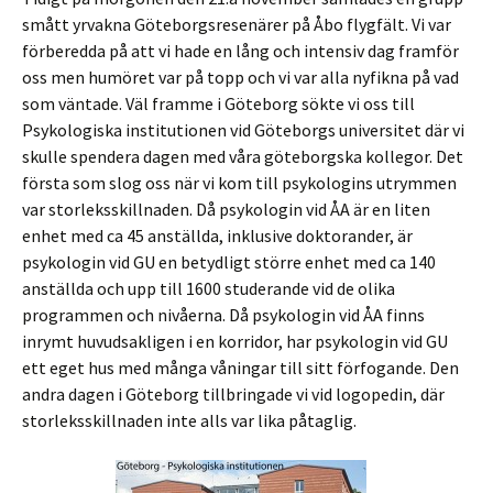
smått yrvakna Göteborgsresenärer på Åbo flygfält. Vi var
förberedda på att vi hade en lång och intensiv dag framför
oss men humöret var på topp och vi var alla nyfikna på vad
som väntade. Väl framme i Göteborg sökte vi oss till
Psykologiska institutionen vid Göteborgs universitet där vi
skulle spendera dagen med våra göteborgska kollegor. Det
första som slog oss när vi kom till psykologins utrymmen
var storleksskillnaden. Då psykologin vid ÅA är en liten
enhet med ca 45 anställda, inklusive doktorander, är
psykologin vid GU en betydligt större enhet med ca 140
anställda och upp till 1600 studerande vid de olika
programmen och nivåerna. Då psykologin vid ÅA finns
inrymt huvudsakligen i en korridor, har psykologin vid GU
ett eget hus med många våningar till sitt förfogande. Den
andra dagen i Göteborg tillbringade vi vid logopedin, där
storleksskillnaden inte alls var lika påtaglig.