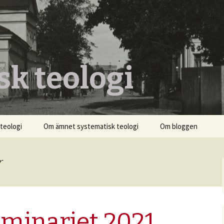
sk teologi
teologi
Om ämnet systematisk teologi
Om bloggen
r
eminariet 2021