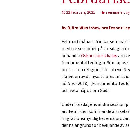
22 februari, 2021
seminarier
,
sy
Av Björn Vikström, professor i 
Februari månads forskarseminarier
med tre sessioner på torsdagen och
behandla
Oskari Juurikkalas
artike
fundamentalteologin. Som uppska
professor i religionsfilosofi vid 
skrivit en av de nyaste presentat
på tron
(2018). (Fundamentalteolo
och veta något om Gud.)
Under torsdagens andra session p
artikeln i den kommande artikela
migrationsmyndigheterna prövar a
denna är grund för beviljande av a