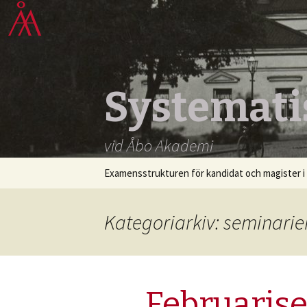
Systemati
vid Åbo Akademi
Hoppa
Examensstrukturen för kandidat och magister i 
till
innehåll
Kategoriarkiv: seminarie
Februaris