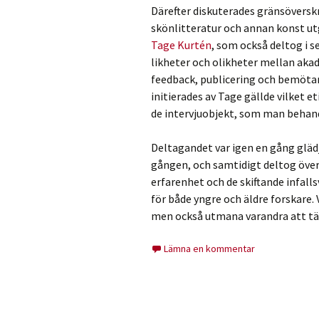
Därefter diskuterades gränsöversk
skönlitteratur och annan konst utg
Tage Kurtén
, som också deltog i s
likheter och olikheter mellan aka
feedback, publicering och bemötan
initierades av Tage gällde vilket et
de intervjuobjekt, som man behandl
Deltagandet var igen en gång glädj
gången, och samtidigt deltog över
erfarenhet och de skiftande infall
för både yngre och äldre forskare.
men också utmana varandra att tä
Lämna en kommentar