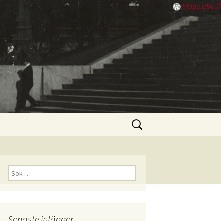
blogs.abo.fi
Sök
efter:
Sök
efter:
Senaste inläggen