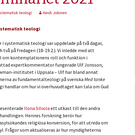
stematisk teologi
Heidi Jokinen
systematisk teologi
 i systematisk teologi var uppdelade på två dagar,
 två på fredagen (18-19.2.). Vi inledde med att
l om kontemplationens roll och funktion i
ttad expertkommentator fungerade Ulf Jonsson,
Newman-institutet i Uppsala – Ulf har bland annat
ionerna av fundamentalteologi på svenska
Med tanke
gi handlar om hur vi överhuvudtaget kan tala om Gud
resenterade
Ilona Silvola
ett utkast till den andra
vhandlingen. Hennes forskning berör hur
sylsökandes religiösa konversion, för att utreda om
syl. Frågor som aktualiseras är hur myndigheterna