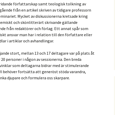
ridande författarskap samt teologisk tolkning av
ående från en artikel skriven av tidigare professorn
eminariet. Mycket av diskussionerna kretsade kring
demiskt och skönlitterärt skrivande gällande
de från redaktörer och förlag. Ett annat spår som
iskt ansvar man har i relation till den författare eller
ar i artiklar och avhandlingar.
ande stort, mellan 13 och 17 deltagare var på plats åt
 20 personer i någon av sessionerna. Den breda
svinklar som deltagarna bidrar med är stimulerande
 Vi behöver fortsätta att generöst stöda varandra,
nka djupare och formulera oss skarpare.