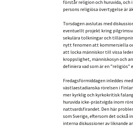
förstår religion och huruvida, och
persons religiösa övertygelse är äk
Torsdagen avslutas med diskussio
eventuellt projekt kring pilgrims
sekulära tolkningar och tillämpnin
nytt fenomen att kommersiella oc
att locka människor till vissa lede
kroppslighet, människosyn och and
definiera vad som är en ”religiös”
Fredagsförmiddagen inleddes me
västlaestadianska rörelsen i Finla
mer kyrklig och kyrkokritisk falang
huruvida icke-prästvigda inom röre
nattvardsfirandet. Den här problem
som Sverige, eftersom det också i
interna diskussioner av liknande ar