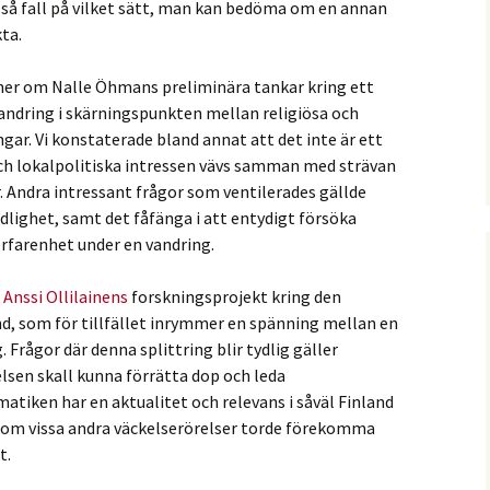
 i så fall på vilket sätt, man kan bedöma om en annan
ta.
ner om Nalle Öhmans preliminära tankar kring ett
vandring i skärningspunkten mellan religiösa och
gar. Vi konstaterade bland annat att det inte är ett
h lokalpolitiska intressen vävs samman med strävan
r. Andra intressant frågor som ventilerades gällde
lighet, samt det fåfänga i att entydigt försöka
 erfarenhet under en vandring.
d
Anssi Ollilainens
forskningsprojekt kring den
nd, som för tillfället inrymmer en spänning mellan en
. Frågor där denna splittring blir tydlig gäller
lsen skall kunna förrätta dop och leda
atiken har en aktualitet och relevans i såväl Finland
nom vissa andra väckelserörelser torde förekomma
t.