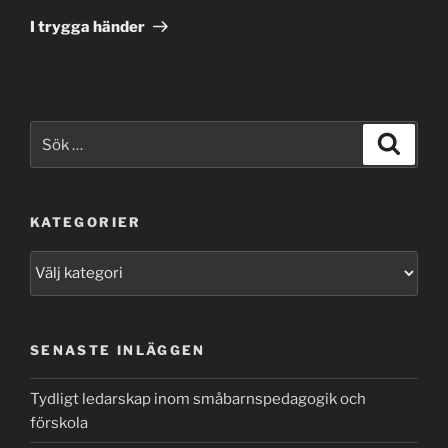
inlägg
I trygga händer
Sök
Sök
efter:
KATEGORIER
Kategorier
SENASTE INLÄGGEN
Tydligt ledarskap inom småbarnspedagogik och
förskola