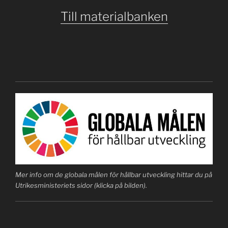
Till materialbanken
Mer info om de globala målen för hållbar utveckling hittar du på
Utrikesministeriets sidor (klicka på bilden).