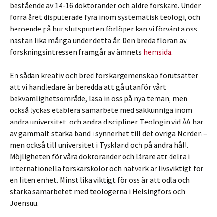
bestående av 14-16 doktorander och äldre forskare. Under
förra året disputerade fyra inom systematisk teologi, och
beroende på hur slutspurten förlöper kan vi förvänta oss
nästan lika många under detta år. Den breda floran av
forskningsintressen framgår av ämnets
hemsida
.
En sådan kreativ och bred forskargemenskap förutsätter
att vi handledare är beredda att gå utanför vårt
bekvämlighetsområde, läsa in oss på nya teman, men
också lyckas etablera samarbete med sakkunniga inom
andra universitet och andra discipliner. Teologin vid ÅA har
av gammalt starka band i synnerhet till det övriga Norden –
men också till universitet i Tyskland och på andra håll.
Möjligheten för våra doktorander och lärare att delta i
internationella forskarskolor och nätverk är livsviktigt för
en liten enhet. Minst lika viktigt för oss är att odla och
stärka samarbetet med teologerna i Helsingfors och
Joensuu.