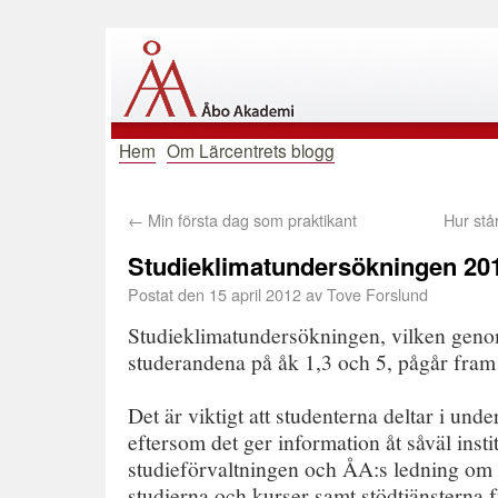
Hem
Om Lärcentrets blogg
←
Min första dag som praktikant
Hur stå
Studieklimatundersökningen 20
Postat den
15 april 2012
av
Tove Forslund
Studieklimatundersökningen, vilken gen
studerandena på åk 1,3 och 5, pågår fram t
Det är viktigt att studenterna deltar i und
eftersom det ger information åt såväl inst
studieförvaltningen och ÅA:s ledning om 
studierna och kurser samt stödtjänsterna f