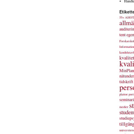
Handle
Etikett
55+
AHO
allmä
auditeri
tent
egen
Forskarsko
Informatio
kandidatav
kvalite
kval
MinPlan
nätunder
tidskrift
pers
plattor
port
seminar
s
medier
studen
studiep
tillgän
universitet