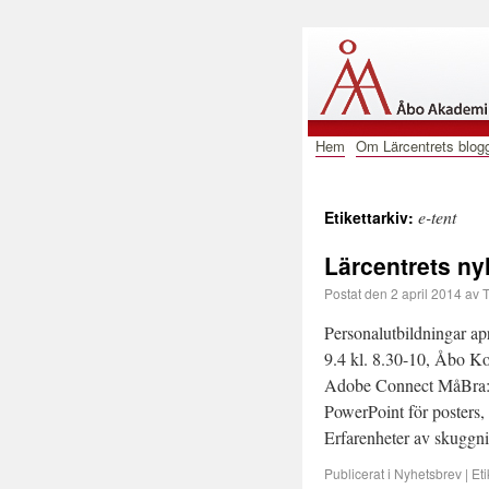
Hem
Om Lärcentrets blog
e-tent
Etikettarkiv:
Lärcentrets ny
Postat den
2 april 2014
av
T
Personalutbildningar ap
9.4 kl. 8.30-10, Åbo 
Adobe Connect MåBra: M
PowerPoint för posters
Erfarenheter av skuggn
Publicerat i
Nyhetsbrev
|
Eti