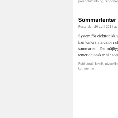
personlutbildning
,
rapporter
Sommartenter 
Postat den
26 april 2011
av
System för elektronisk 
kan tentera via dator i 
sommartent. Det möjliggö
tenter de önskar när s
Publicerat i
teknik
,
utveckli
kommentar