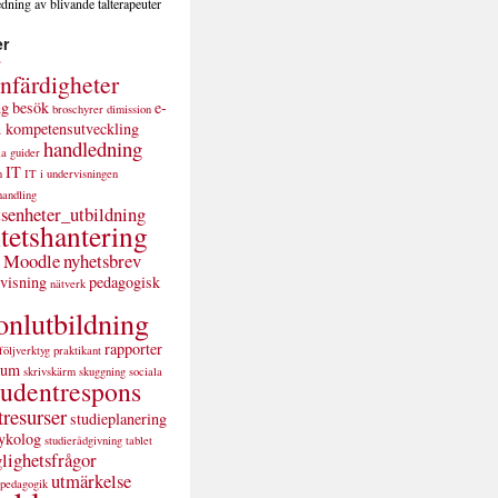
dning av blivande talterapeuter
er
T
nfärdigheter
ng
besök
e-
broschyrer
dimission
 kompetensutveckling
handledning
la
guider
IT
n
IT i undervisningen
handling
tsenheter_utbildning
itetshantering
Moodle
nyhetsbrev
visning
pedagogisk
nätverk
onlutbildning
rapporter
följverktyg
praktikant
ium
skrivskärm
skuggning
sociala
tudentrespons
tresurser
studieplanering
sykolog
studierådgivning
tablet
glighetsfrågor
utmärkelse
spedagogik