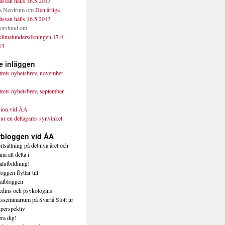
ssan hålls 16.5.2013
a Nerdrum
om
Den årliga
ssan hålls 16.5.2013
orslund
om
klimatundersökningen 17.4-
13
e inläggen
trets nyhetsbrev, november
trets nyhetsbrev, september
ion vid ÅA
 ur en deltagares synvinkel
rbloggen vid ÅA
tsättning på det nya året och
a att delta i
alutbildning!
oggen flyttar till
albloggen
dins och psykologins
tsseminarium på Svartå Slott ur
tperspektiv
ra dig!