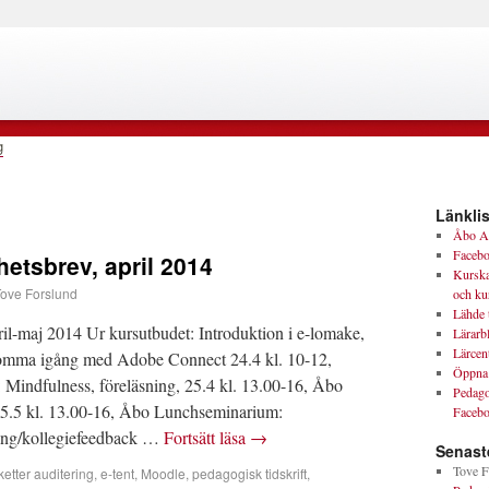
g
Länklis
Åbo A
Facebo
hetsbrev, april 2014
Kurska
ove Forslund
och ku
Lähde 
ril-maj 2014 Ur kursutbudet: Introduktion i e-lomake,
Lärarb
Lärcen
Komma igång med Adobe Connect 24.4 kl. 10-12,
Öppna 
indfulness, föreläsning, 25.4 kl. 13.00-16, Åbo
Pedago
, 5.5 kl. 13.00-16, Åbo Lunchseminarium:
Faceb
ing/kollegiefeedback …
Fortsätt läsa
→
Senast
Tove F
ketter
auditering
,
e-tent
,
Moodle
,
pedagogisk tidskrift
,