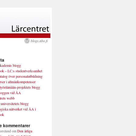
blogs.abo.fi
ta
kademis blogg
ok – LC:s studentverksamhet
talog över personalutbildning
rser i allmänkompetenser
työelämään-projektets blogg
loggen vid ÅA
trets webb
universitetets blogg
giska nätverket vid ÅA i
ook
e kommentarer
orslund
om
Den årliga