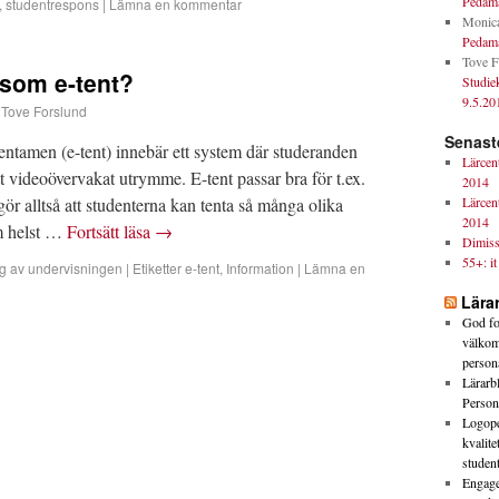
Pedamä
,
studentrespons
|
Lämna en kommentar
Monic
Pedamä
Tove F
som e-tent?
Studie
9.5.20
Tove Forslund
Senast
tentamen (e-tent) innebär ett system där studeranden
Lärcen
ett videoövervakat utrymme. E-tent passar bra för t.ex.
2014
r alltså att studenterna kan tenta så många olika
Lärcen
2014
om helst …
Fortsätt läsa
→
Dimiss
55+: it
ng av undervisningen
|
Etiketter
e-tent
,
Information
|
Lämna en
Lära
God for
välkomn
person
Lärarbl
Person
Logope
kvalite
studen
Engage