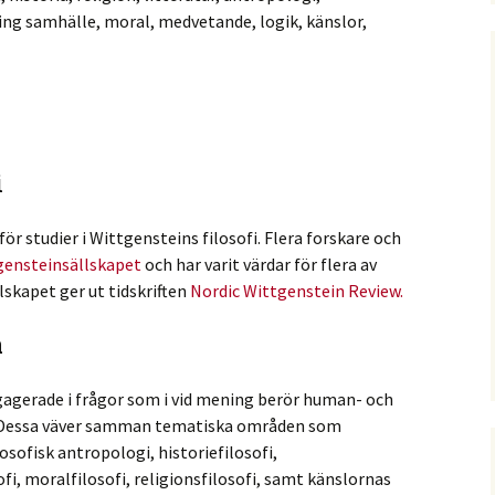
ing samhälle, moral, medvetande, logik, känslor,
i
r studier i Wittgensteins filosofi. Flera forskare och
gensteinsällskapet
och har varit värdar för flera av
lskapet ger ut tidskriften
Nordic Wittgenstein Review.
n
agerade i frågor som i vid mening berör human- och
. Dessa väver samman tematiska områden som
losofisk antropologi, historiefilosofi,
fi, moralfilosofi, religionsfilosofi, samt känslornas