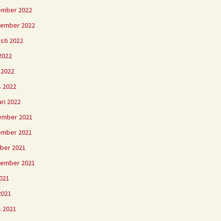
ember 2022
tember 2022
sti 2022
2022
l 2022
 2022
ari 2022
ember 2021
ember 2021
ber 2021
tember 2021
2021
 2021
 2021