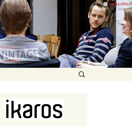
blogs.abo.fi
Sök
efter: