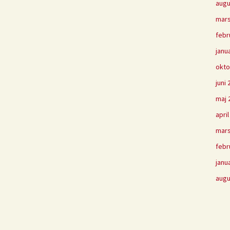
augu
mars
febr
janu
okto
juni
maj 
apri
mars
febr
janu
augu