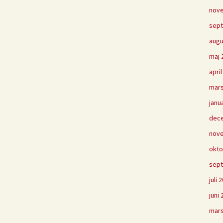
nov
sep
augu
maj 
apri
mars
janu
dec
nov
okto
sep
juli 
juni
mars