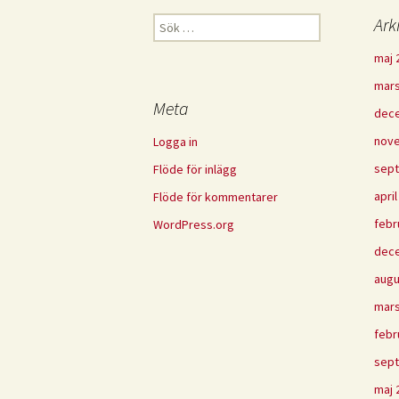
Sök
Ark
efter:
maj 
mars
Meta
dec
nov
Logga in
sep
Flöde för inlägg
apri
Flöde för kommentarer
febr
WordPress.org
dec
augu
mars
febr
sep
maj 