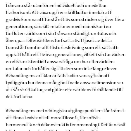
frånvaro står utanför en individuell och omedelbar
livshorisont. Att växa upp i en skriftkultur innebär att
gradvis komma att förstå ett liv som sträcker sig över flera
generationer, särskilt relationer med människor i en
förfluten värld som i sin frånvaro ständigt omtalas och
åberopas i eftervärldens fortsatta liv. I ljuset av detta
framstår framför allt historieskrivning som ett sätt att
upprätthålla ett liv över generationer, vilket i sin tur väcker
en etisk-existentiell ansvarsfråga om hur eftervärlden
omtalar och förhåller sig till dem som inte längre lever.
Avhandlingens artiklar är fallstudier vars syfte är att
tydliggöra hur denna mångbottnade ansvarsdimension ser
ut i vår skriftkultur, vad gäller eftervärldens förhållande till
det förflutna.
Avhandlingens metodologiska utgångspunkter står främst
att finna i existentiell moralfilosofi, filosofisk
hermeneutik och dekonstruktiv fenomenologi. Det är också