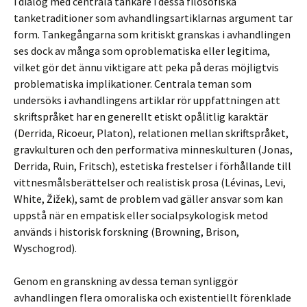
i dialog med centrala tänkare i dessa filosofiska
tanketraditioner som avhandlingsartiklarnas argument tar
form. Tankegångarna som kritiskt granskas i avhandlingen
ses dock av många som oproblematiska eller legitima,
vilket gör det ännu viktigare att peka på deras möjligtvis
problematiska implikationer. Centrala teman som
undersöks i avhandlingens artiklar rör uppfattningen att
skriftspråket har en generellt etiskt opålitlig karaktär
(Derrida, Ricoeur, Platon), relationen mellan skriftspråket,
gravkulturen och den performativa minneskulturen (Jonas,
Derrida, Ruin, Fritsch), estetiska frestelser i förhållande till
vittnesmålsberättelser och realistisk prosa (Lévinas, Levi,
White, Žižek), samt de problem vad gäller ansvar som kan
uppstå när en empatisk eller socialpsykologisk metod
används i historisk forskning (Browning, Brison,
Wyschogrod).
Genom en granskning av dessa teman synliggör
avhandlingen flera omoraliska och existentiellt förenklade