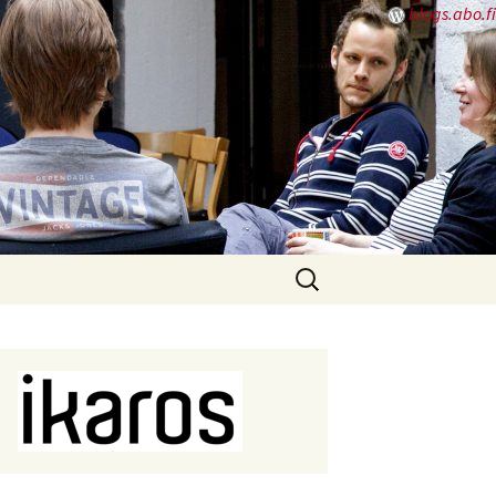
blogs.abo.fi
Sök
efter: