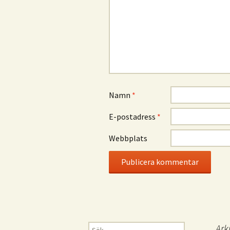
Namn
*
E-postadress
*
Webbplats
Sök
Ark