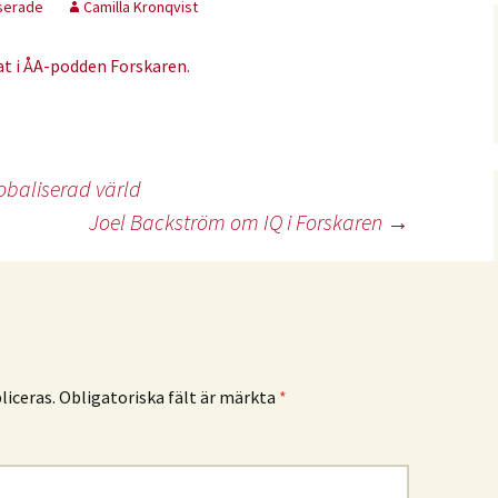
serade
Camilla Kronqvist
t i ÅA-podden Forskaren.
lobaliserad värld
Joel Backström om IQ i Forskaren
→
iceras.
Obligatoriska fält är märkta
*