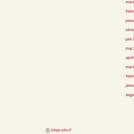
mars
febr
janu
okto
juni
maj 
apri
mars
febr
janu
augu
blogs.abo.fi