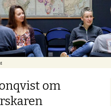
gg
ronqvist om
orskaren