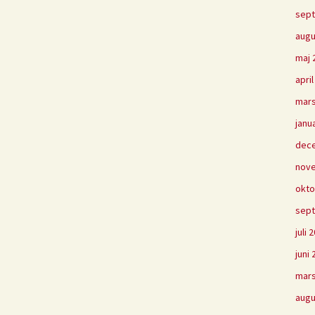
sep
augu
maj 
apri
mars
janu
dec
nov
okto
sep
juli 
juni
mars
augu