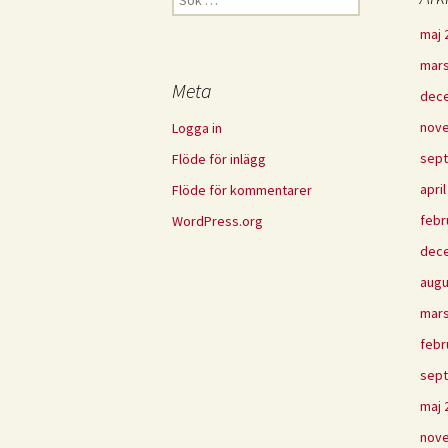
efter:
maj 
mars
Meta
dec
nov
Logga in
sep
Flöde för inlägg
apri
Flöde för kommentarer
febr
WordPress.org
dec
augu
mars
febr
sep
maj 
nov