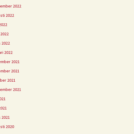
tember 2022
sti 2022
2022
l 2022
 2022
ari 2022
ember 2021
ember 2021
ber 2021
tember 2021
2021
 2021
 2021
sti 2020