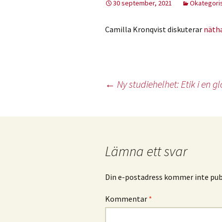
30 september, 2021
Okategori
Camilla Kronqvist diskuterar
nätha
Inläggsnavigering
←
Ny studiehelhet: Etik i en g
Lämna ett svar
Din e-postadress kommer inte publ
Kommentar
*