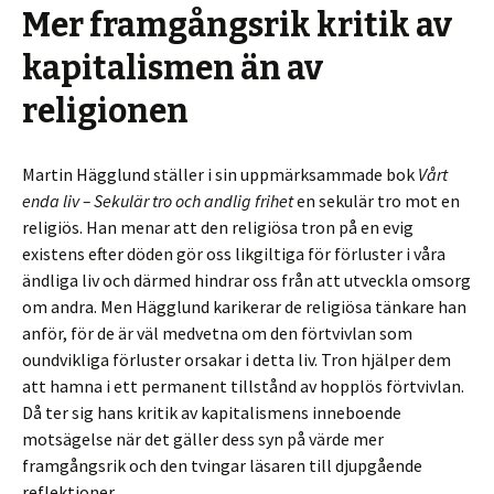
Mer framgångsrik kritik av
kapitalismen än av
religionen
Martin Hägglund ställer i sin uppmärksammade bok
Vårt
enda liv – Sekulär tro och andlig frihet
en sekulär tro mot en
religiös. Han menar att den religiösa tron på en evig
existens efter döden gör oss likgiltiga för förluster i våra
ändliga liv och därmed hindrar oss från att utveckla omsorg
om andra. Men Hägglund
karikerar de religiösa tänkare han
anför, för de är väl medvetna om den förtvivlan som
oundvikliga förluster orsakar i detta liv. Tron hjälper dem
att hamna i ett permanent tillstånd av hopplös förtvivlan.
Då ter sig hans kritik av kapitalismens inneboende
motsägelse när det gäller dess syn på värde mer
framgångsrik och den tvingar läsaren till djupgående
reflektioner.