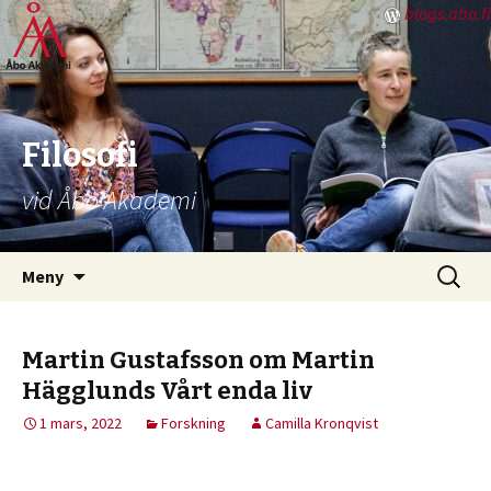
blogs.abo.fi
Filosofi
vid Åbo Akademi
Hoppa
Sök
Meny
till
efter:
innehåll
Martin Gustafsson om Martin
Hägglunds Vårt enda liv
1 mars, 2022
Forskning
Camilla Kronqvist