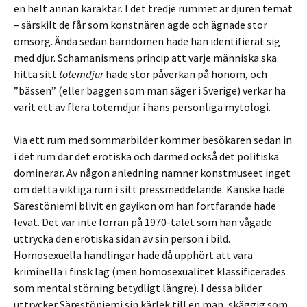
en helt annan karaktär. I det tredje rummet är djuren temat
– särskilt de får som konstnären ägde och ägnade stor
omsorg. Ända sedan barndomen hade han identifierat sig
med djur. Schamanismens princip att varje människa ska
hitta sitt
totemdjur
hade stor påverkan på honom, och
”bässen” (eller baggen som man säger i Sverige) verkar ha
varit ett av flera totemdjur i hans personliga mytologi.
Via ett rum med sommarbilder kommer besökaren sedan in
i det rum där det erotiska och därmed också det politiska
dominerar. Av någon anledning nämner konstmuseet inget
om detta viktiga rum i sitt pressmeddelande. Kanske hade
Särestöniemi blivit en gayikon om han fortfarande hade
levat. Det var inte förrän på 1970-talet som han vågade
uttrycka den erotiska sidan av sin person i bild.
Homosexuella handlingar hade då upphört att vara
kriminella i finsk lag (men homosexualitet klassificerades
som mental störning betydligt längre). I dessa bilder
uttrycker Särestöniemi sin kärlek till en man, skäggig som