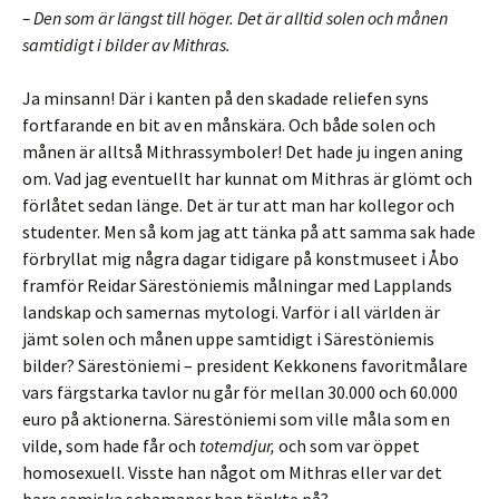
– Den som är längst till höger. Det är alltid solen och månen
samtidigt i bilder av Mithras.
Ja minsann! Där i kanten på den skadade reliefen syns
fortfarande en bit av en månskära. Och både solen och
månen är alltså Mithrassymboler! Det hade ju ingen aning
om. Vad jag eventuellt har kunnat om Mithras är glömt och
förlåtet sedan länge. Det är tur att man har kollegor och
studenter. Men så kom jag att tänka på att samma sak hade
förbryllat mig några dagar tidigare på konstmuseet i Åbo
framför Reidar Särestöniemis målningar med Lapplands
landskap och samernas mytologi. Varför i all världen är
jämt solen och månen uppe samtidigt i Särestöniemis
bilder? Särestöniemi – president Kekkonens favoritmålare
vars färgstarka tavlor nu går för mellan 30.000 och 60.000
euro på aktionerna. Särestöniemi som ville måla som en
vilde, som hade får och
totemdjur,
och som var öppet
homosexuell. Visste han något om Mithras eller var det