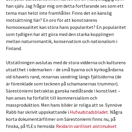
han själv. Jag frågar mig om detta fortfarande ses som ett
tema man helst inte framhåller. Finns det en känslig
motsättning här? En oro för att konstnärens
homosexualitet kan störa hans popularitet? En popularitet
som tydligen har att göra med den starka kopplingen
mellan naturromantik, konservatism och nationalism i
Finland.
Utställningen avslutas med de stora vidderna och kulturens
utsatthet i ödemarken – de små byarna och kyrkogårdarna
vid ishavets rand, renarnas vandring längs fjällsidorna (de
är förenklade som tecknen på schamanernas trummor).
Särestöniemi betraktas ganska nedlåtande i konstlivet –
han anses ha förfallit till kommersialism och
massproduktion. Men hans bilder är roliga att se. Synnöve
Rabb har skrivit uppskattande i
Hufvudstadsbladet
. Några
korta dokumentärfilmer om Särestöniemi finns nu, på
finska, på YLE:s hemsida:
Reidarin värilliset aistimukset