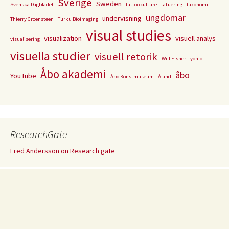
Sverige
Sweden
Svenska Dagbladet
tattoo culture
tatuering
taxonomi
ungdomar
undervisning
Thierry Groensteen
Turku Bioimaging
visual studies
visualization
visuell analys
visualisering
visuella studier
visuell retorik
Will Eisner
yohio
Åbo akademi
åbo
YouTube
Åbo Konstmuseum
Åland
ResearchGate
Fred Andersson on Research gate