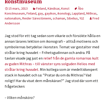
konstmuseum
15 mars, 2013
Finland
,
Kändisar
,
Konst
Åbo
Konstmuseum
,
Finland
,
gay
,
gayikon
,
ikonologi
,
Lappland
,
Mithras
,
nationalism
,
Reider Särestöniemi
,
schaman
,
Sibelius
,
YLE
Fred
Andersson
Jag stod för ett tag sedan som vikarie och försökte hålla en
annan lärares lektion om ikonografi – alltså motivens och
symbolernas betydelse i konsten. Temat var gestalter med
strålar kring huvudet – Frihetsgudinnan och andra. På
tavlan visade jag just en
relief från de gamla romarnas kult
av guden Mithras – till vänster syns solguden Helios med
strålar kring huvudet.
Min kollega som är medeltidsexpert
stack in huvudet och sa: ”Pratar du om du Mithras? Vad
roligt! Har du visat dem månskäran?” Jag stod där som ett
frågetecken:
– Vilken månskära?