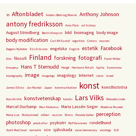
Aftonbladet
Anthony Johnson
3D
Anders Behring Breivik
antony fredriksson
Aron Flam
art history
August Strindberg
bild
bioimaging
body image
Bertil Almqvist
body modification
Carl XVI Gustaf
cognition
Comics
courses
estetik
Facebook
engelska
Dagens Nyheter
Elis Eriksson
English
Finland
fotografi
forskning
filosofi
film
Frank Miller
Hans T Sternudd
Groupe µ
Hergé
Hermann Nitsch
hjärta
humaniora
image
imagology
Internet
Iconography
imagologi
islam
Israel
konst
konsthistotria
James Elkins
Jan Myrdal
Japan
kommunikation
Lars Vilks
konstvetenskap
Konstkritik
kändis
Makode Linde
Marcel Duchamp
Maria Lassén-Seger
Mari Ahokoivu
Moderna Museet
perception
Mona Lisa
Muhammed
måleri
nazism
Nimis
Pamela Geller
photoshop
psykiatri
rondellhund
polykultur
Ralf Kauranen
självskada
Scott MacCloud
semiotik
SION
social democracy
sociologi
SvD