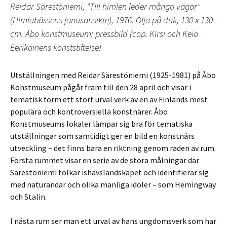
Reidar Särestöniemi, "Till himlen leder många vägar"
(Himlabässens janusansikte), 1976. Olja på duk, 130 x 130
cm. Åbo konstmuseum: pressbild (cop. Kirsi och Keio
Eerikäinens konststiftelse)
Utställningen med Reidar Särestöniemi (1925-1981) på Åbo
Konstmuseum pågår fram till den 28 april och visar i
tematisk form ett stort urval verk av en av Finlands mest
populära och kontroversiella konstnärer. Åbo
Konstmuseums lokaler lämpar sig bra för tematiska
utställningar som samtidigt ger en bild en konstnärs
utveckling – det finns bara en riktning genom raden av rum.
Första rummet visar en serie av de stora målningar där
Särestöniemi tolkar ishavslandskapet och identifierar sig
med naturandar och olika manliga idoler – som Hemingway
och Stalin.
I nästa rum ser man ett urval av hans ungdomsverk som har