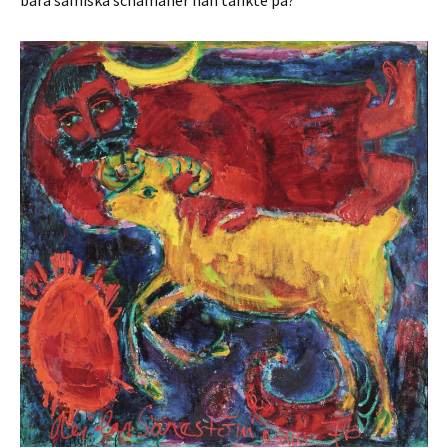
bara samiska schamaner han tänkte på?