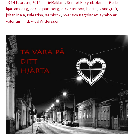
14 februari, 2014
Reklam
,
Semiotik
,
symboler
alla
hjärtans dag
,
cecilia parsberg
,
dick harrison
,
hjärta
,
ikonografi
,
johan irjala
,
Palestina
,
semiotik
,
Svenska Dagbladet
,
symboler
,
valentin
Fred Andersson