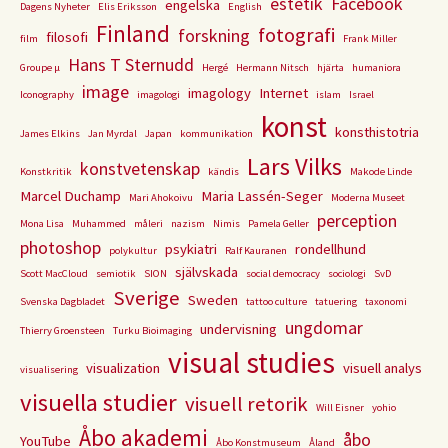
estetik
Facebook
engelska
Dagens Nyheter
Elis Eriksson
English
Finland
fotografi
forskning
filosofi
film
Frank Miller
Hans T Sternudd
Groupe µ
Hergé
Hermann Nitsch
hjärta
humaniora
image
imagology
Internet
Iconography
imagologi
islam
Israel
konst
konsthistotria
James Elkins
Jan Myrdal
Japan
kommunikation
Lars Vilks
konstvetenskap
Konstkritik
kändis
Makode Linde
Marcel Duchamp
Maria Lassén-Seger
Mari Ahokoivu
Moderna Museet
perception
Mona Lisa
Muhammed
måleri
nazism
Nimis
Pamela Geller
photoshop
psykiatri
rondellhund
polykultur
Ralf Kauranen
självskada
Scott MacCloud
semiotik
SION
social democracy
sociologi
SvD
Sverige
Sweden
Svenska Dagbladet
tattoo culture
tatuering
taxonomi
ungdomar
undervisning
Thierry Groensteen
Turku Bioimaging
visual studies
visualization
visuell analys
visualisering
visuella studier
visuell retorik
Will Eisner
yohio
Åbo akademi
åbo
YouTube
Åbo Konstmuseum
Åland