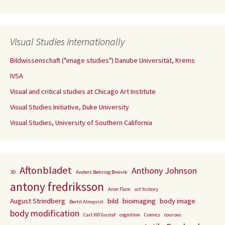
Visual Studies internationally
Bildwissenschaft ("image studies") Danube Universität, Krems
IVSA
Visual and critical studies at Chicago Art Institute
Visual Studies Initiative, Duke University
Visual Studies, University of Southern California
Aftonbladet
Anthony Johnson
3D
Anders Behring Breivik
antony fredriksson
Aron Flam
art history
August Strindberg
bild
bioimaging
body image
Bertil Almqvist
body modification
Carl XVI Gustaf
cognition
Comics
courses