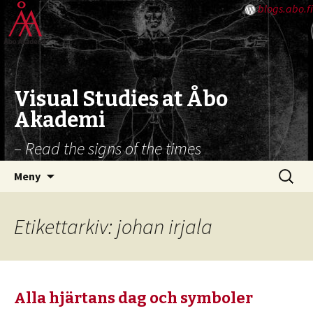
blogs.abo.fi
Visual Studies at Åbo
Akademi
– Read the signs of the times
Hoppa
Sök
Meny
till
efter:
innehåll
Etikettarkiv: johan irjala
Alla hjärtans dag och symboler