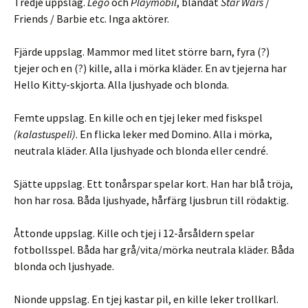
Tredje uppslag.
Lego
och
Playmobil
, blandat
Star Wars
/
Friends / Barbie etc. Inga aktörer.
Fjärde uppslag. Mammor med litet större barn, fyra (?)
tjejer och en (?) kille, alla i mörka kläder. En av tjejerna har
Hello Kitty-skjorta. Alla ljushyade och blonda.
Femte uppslag. En kille och en tjej leker med fiskspel
(kalastuspeli)
. En flicka leker med Domino. Alla i mörka,
neutrala kläder. Alla ljushyade och blonda eller cendré.
Sjätte uppslag. Ett tonårspar spelar kort. Han har blå tröja,
hon har rosa. Båda ljushyade, hårfärg ljusbrun till rödaktig.
Åttonde uppslag. Kille och tjej i 12-årsåldern spelar
fotbollsspel. Båda har grå/vita/mörka neutrala kläder. Båda
blonda och ljushyade.
Nionde uppslag. En tjej kastar pil, en kille leker trollkarl.