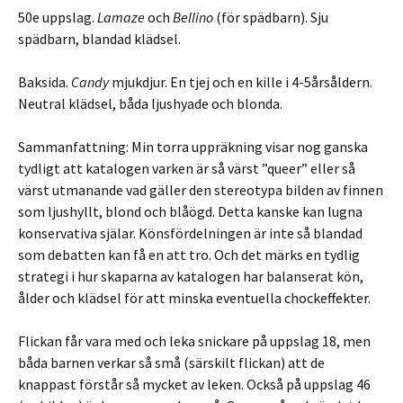
50e uppslag.
Lamaze
och
Bellino
(för spädbarn). Sju
spädbarn, blandad klädsel.
Baksida.
Candy
mjukdjur. En tjej och en kille i 4-5årsåldern.
Neutral klädsel, båda ljushyade och blonda.
Sammanfattning: Min torra uppräkning visar nog ganska
tydligt att katalogen varken är så värst ”queer” eller så
värst utmanande vad gäller den stereotypa bilden av finnen
som ljushyllt, blond och blåögd. Detta kanske kan lugna
konservativa själar. Könsfördelningen är inte så blandad
som debatten kan få en att tro. Och det märks en tydlig
strategi i hur skaparna av katalogen har balanserat kön,
ålder och klädsel för att minska eventuella chockeffekter.
Flickan får vara med och leka snickare på uppslag 18, men
båda barnen verkar så små (särskilt flickan) att de
knappast förstår så mycket av leken. Också på uppslag 46