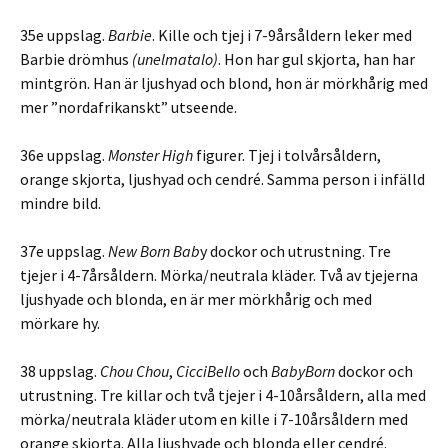
35e uppslag.
Barbie
. Kille och tjej i 7-9årsåldern leker med
Barbie drömhus
(unelmatalo)
. Hon har gul skjorta, han har
mintgrön. Han är ljushyad och blond, hon är mörkhårig med
mer ”nordafrikanskt” utseende.
36e uppslag.
Monster High
figurer. Tjej i tolvårsåldern,
orange skjorta, ljushyad och cendré. Samma person i infälld
mindre bild.
37e uppslag.
New Born Bab
y dockor och utrustning. Tre
tjejer i 4-7årsåldern. Mörka/neutrala kläder. Två av tjejerna
ljushyade och blonda, en är mer mörkhårig och med
mörkare hy.
38 uppslag.
Chou Chou
,
CicciBello
och
BabyBorn
dockor och
utrustning. Tre killar och två tjejer i 4-10årsåldern, alla med
mörka/neutrala kläder utom en kille i 7-10årsåldern med
orange skjorta. Alla ljushyade och blonda eller cendré.