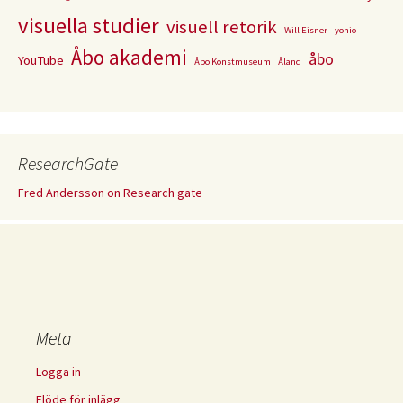
visuella studier
visuell retorik
Will Eisner
yohio
Åbo akademi
åbo
YouTube
Åbo Konstmuseum
Åland
ResearchGate
Fred Andersson on Research gate
Meta
Logga in
Flöde för inlägg