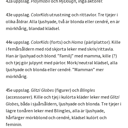
42a uppslag.
Playmobil
och
MyDough
, inga aktörer.
43e uppslag.
ColorKids
utrustning och rittavlor. Tre tjejer i
olika åldrar. Alla ljushyade, två är blonda eller cendré, en är
mörkhårig, blandad klädsel.
44e uppslag.
ColorKids
(forts) och
Hama
(pärlplattor). Kille
i femårsåldern med röd skjorta leker med skriv/rittavla.
Han är ljushyad och blond. ”Familj” med mamma, kille (?)
och tjej gör julpynt med pärlor. Mörk/neutral klädsel, alla
ljushyade och blonda eller cendré. ”Mamman” mer
mörkhårig.
45e uppslag.
Glitzi Globes
(figurer) och
Blingles
(accessoarer). Kille och tjej i kulörta kläder leker med
Glitzi
Globes
, båda i sjuårsåldern, ljushyade och blonda. Tre tjejer i
lägre tonåren leker med Blingles, alla är ljushyade,
hårfärger mörkblond och cendré, klädsel kulört och
feminin.