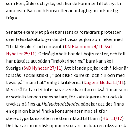
som kön, ålder och yrke, och hur de kommer till uttryck i
annonser. Barn och könsroller är antagligen en känslig
fråga.
Senaste exemplet på det är franska föräldrars protester
över leksakskataloger där det visas pojkar som leker med
”flickleksaker” och omvänt (
DN Ekonomi 24/11
,
Svd
Nyheter 25/11
). Också globalt har det höjts röster, och folk
har påstått att sådan ”indoktrinering” bara kan ske i
Sverige (
SvD Nyheter 27/11
). Att blanda pojkar och flickor är
förstås ”socialistiskt”, ”politiskt korrekt” och till och med
bevis på ”manshat” enligt kritikerna (
Dagens Media 11/11
).
Men i så fall är det inte bara svenskar utan också finnar som
är socialister och manshatare, för katalogerna har också
tryckts på finska.
Hufvudstadsbladet
påpekar att det finns
en opinion bland finska konsumenter mot alltför
stereotypa könsroller i reklam riktad till barn (
Hbl 11/12
).
Det här är en nordisk opinion snarare än bara en rikssvensk.