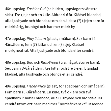
46e uppslag.
Fashion Girl
(se bilden, uppslagets vänstra
sida). Tre tjejer och en kille. Åldrar 4-6 år. Klädsel blandad,
alla ljushyade och blonda utom den äldsta (?) tjejen som är
mörkhårig, brunögd och har mer mörk hy.
47e uppslag.
Play 2 learn
(plast, småbarn). Sex barn i 2-
4årsåldern, fem (?) killar och en (?) tjej. Klädsel
mörk/neutral. Alla ljushyade och blonda eller cendré.
48e uppslag.
Brio
och
Kids-Wood
(trä, något större barn).
Sex barn i 3-6årsåldern, tre killar och tre tjejer, blandad
klädsel, alla ljushyade och blonda eller cendré.
49e uppslag.
Fisher-Price
(plast, för spädbarn och småbarn).
Fem barn i 0-3årsåldern. En kille, två oklara och två
spädbarn. Klädsel blandad, alla ljushyade och blonda eller
cendré utom ett barn med mer ”nordafrikanskt” utseende.