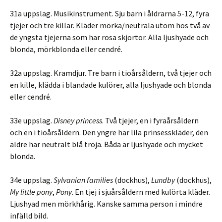
31a uppslag. Musikinstrument. Sju barn i åldrarna 5-12, fyra
tjejer och tre killar. Kläder mörka/neutrala utom hos två av
de yngsta tjejerna som har rosa skjortor. Alla ljushyade och
blonda, mörkblonda eller cendré.
32a uppslag. Kramdjur. Tre barn i tioårsåldern, två tjejer och
en kille, klädda i blandade kulörer, alla ljushyade och blonda
eller cendré.
33e uppslag.
Disney princess
. Två tjejer, en i fyraårsåldern
och en i tioårsåldern. Den yngre har lila prinsesskläder, den
äldre har neutralt blå tröja. Båda är ljushyade och mycket
blonda.
34e uppslag.
Sylvanian families
(dockhus),
Lundby
(dockhus),
My little pony
,
Pony
. En tjej i sjuårsåldern med kulörta kläder.
Ljushyad men mörkhårig. Kanske samma person i mindre
infälld bild.