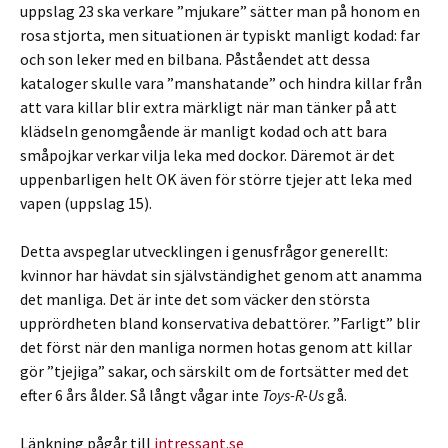
uppslag 23 ska verkare ”mjukare” sätter man på honom en
rosa stjorta, men situationen är typiskt manligt kodad: far
och son leker med en bilbana. Påståendet att dessa
kataloger skulle vara ”manshatande” och hindra killar från
att vara killar blir extra märkligt när man tänker på att
klädseln genomgående är manligt kodad och att bara
småpojkar verkar vilja leka med dockor. Däremot är det
uppenbarligen helt OK även för större tjejer att leka med
vapen (uppslag 15).
Detta avspeglar utvecklingen i genusfrågor generellt:
kvinnor har hävdat sin självständighet genom att anamma
det manliga. Det är inte det som väcker den största
upprördheten bland konservativa debattörer. ”Farligt” blir
det först när den manliga normen hotas genom att killar
gör ”tjejiga” sakar, och särskilt om de fortsätter med det
efter 6 års ålder. Så långt vågar inte
Toys-R-Us
gå.
Länkning pågår till
intressant.se