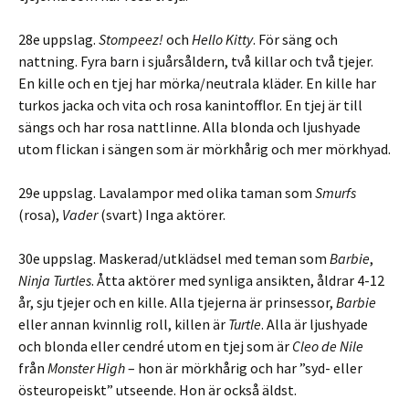
28e uppslag.
Stompeez!
och
Hello Kitty
. För säng och
nattning. Fyra barn i sjuårsåldern, två killar och två tjejer.
En kille och en tjej har mörka/neutrala kläder. En kille har
turkos jacka och vita och rosa kanintofflor. En tjej är till
sängs och har rosa nattlinne. Alla blonda och ljushyade
utom flickan i sängen som är mörkhårig och mer mörkhyad.
29e uppslag. Lavalampor med olika taman som
Smurfs
(rosa),
Vader
(svart) Inga aktörer.
30e uppslag. Maskerad/utklädsel med teman som
Barbie
,
Ninja Turtles
. Åtta aktörer med synliga ansikten, åldrar 4-12
år, sju tjejer och en kille. Alla tjejerna är prinsessor,
Barbie
eller annan kvinnlig roll, killen är
Turtle
. Alla är ljushyade
och blonda eller cendré utom en tjej som är
Cleo de Nile
från
Monster High
– hon är mörkhårig och har ”syd- eller
östeuropeiskt” utseende. Hon är också äldst.