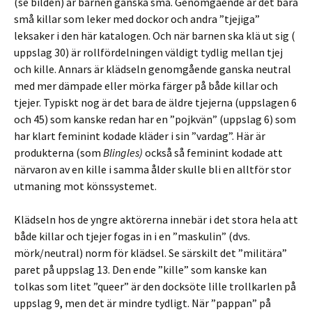
(se bilden) är barnen ganska små. Genomgående är det bara
små killar som leker med dockor och andra ”tjejiga”
leksaker i den här katalogen. Och när barnen ska klä ut sig (
uppslag 30) är rollfördelningen väldigt tydlig mellan tjej
och kille. Annars är klädseln genomgående ganska neutral
med mer dämpade eller mörka färger på både killar och
tjejer. Typiskt nog är det bara de äldre tjejerna (uppslagen 6
och 45) som kanske redan har en ”pojkvän” (uppslag 6) som
har klart feminint kodade kläder i sin ”vardag”. Här är
produkterna (som
Blingles)
också så feminint kodade att
närvaron av en kille i samma ålder skulle bli en alltför stor
utmaning mot könssystemet.
Klädseln hos de yngre aktörerna innebär i det stora hela att
både killar och tjejer fogas in i en ”maskulin” (dvs.
mörk/neutral) norm för klädsel. Se särskilt det ”militära”
paret på uppslag 13. Den ende ”kille” som kanske kan
tolkas som litet ”queer” är den docksöte lille trollkarlen på
uppslag 9, men det är mindre tydligt. När ”pappan” på