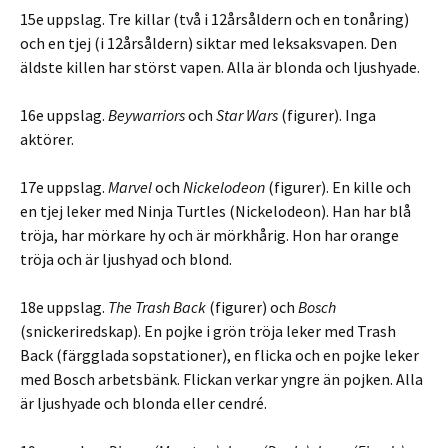
15e uppslag. Tre killar (två i 12årsåldern och en tonåring)
och en tjej (i 12årsåldern) siktar med leksaksvapen. Den
äldste killen har störst vapen. Alla är blonda och ljushyade.
16e uppslag.
Beywarriors
och
Star Wars
(figurer). Inga
aktörer.
17e uppslag.
Marvel
och
Nickelodeon
(figurer). En kille och
en tjej leker med Ninja Turtles (Nickelodeon). Han har blå
tröja, har mörkare hy och är mörkhårig. Hon har orange
tröja och är ljushyad och blond.
18e uppslag.
The Trash Back
(figurer) och
Bosch
(snickeriredskap). En pojke i grön tröja leker med Trash
Back (färgglada sopstationer), en flicka och en pojke leker
med Bosch arbetsbänk. Flickan verkar yngre än pojken. Alla
är ljushyade och blonda eller cendré.