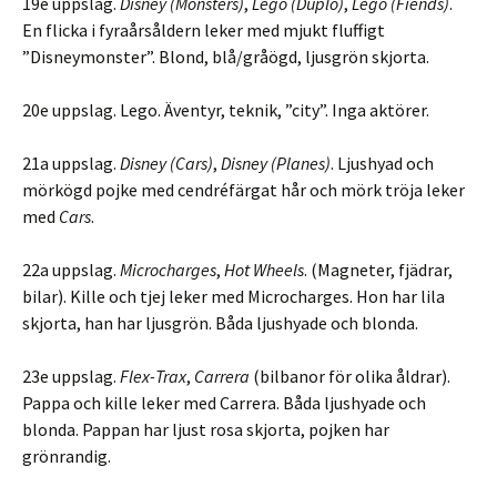
19e uppslag.
Disney (Monsters)
,
Lego (Duplo)
,
Lego (Fiends)
.
En flicka i fyraårsåldern leker med mjukt fluffigt
”Disneymonster”. Blond, blå/gråögd, ljusgrön skjorta.
20e uppslag. Lego. Äventyr, teknik, ”city”. Inga aktörer.
21a uppslag.
Disney (Cars)
,
Disney (Planes)
. Ljushyad och
mörkögd pojke med cendréfärgat hår och mörk tröja leker
med
Cars
.
22a uppslag.
Microcharges
,
Hot Wheels
. (Magneter, fjädrar,
bilar). Kille och tjej leker med Microcharges. Hon har lila
skjorta, han har ljusgrön. Båda ljushyade och blonda.
23e uppslag.
Flex-Trax
,
Carrera
(bilbanor för olika åldrar).
Pappa och kille leker med Carrera. Båda ljushyade och
blonda. Pappan har ljust rosa skjorta, pojken har
grönrandig.