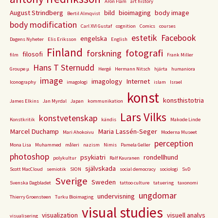
Aron Flam
art history
August Strindberg
bild
bioimaging
body image
Bertil Almqvist
body modification
Carl XVI Gustaf
cognition
Comics
courses
estetik
Facebook
engelska
Dagens Nyheter
Elis Eriksson
English
Finland
fotografi
forskning
filosofi
film
Frank Miller
Hans T Sternudd
Groupe µ
Hergé
Hermann Nitsch
hjärta
humaniora
image
imagology
Internet
Iconography
imagologi
islam
Israel
konst
konsthistotria
James Elkins
Jan Myrdal
Japan
kommunikation
Lars Vilks
konstvetenskap
Konstkritik
kändis
Makode Linde
Marcel Duchamp
Maria Lassén-Seger
Mari Ahokoivu
Moderna Museet
perception
Mona Lisa
Muhammed
måleri
nazism
Nimis
Pamela Geller
photoshop
psykiatri
rondellhund
polykultur
Ralf Kauranen
självskada
Scott MacCloud
semiotik
SION
social democracy
sociologi
SvD
Sverige
Sweden
Svenska Dagbladet
tattoo culture
tatuering
taxonomi
ungdomar
undervisning
Thierry Groensteen
Turku Bioimaging
visual studies
visualization
visuell analys
visualisering