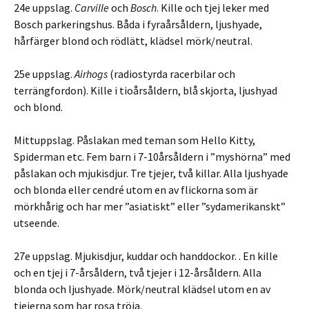
24e uppslag.
Carville
och
Bosch
. Kille och tjej leker med
Bosch parkeringshus. Båda i fyraårsåldern, ljushyade,
hårfärger blond och rödlätt, klädsel mörk/neutral.
25e uppslag.
Airhogs
(radiostyrda racerbilar och
terrängfordon). Kille i tioårsåldern, blå skjorta, ljushyad
och blond.
Mittuppslag. Påslakan med teman som Hello Kitty,
Spiderman etc. Fem barn i 7-10årsåldern i ”myshörna” med
påslakan och mjukisdjur. Tre tjejer, två killar. Alla ljushyade
och blonda eller cendré utom en av flickorna som är
mörkhårig och har mer ”asiatiskt” eller ”sydamerikanskt”
utseende.
27e uppslag. Mjukisdjur, kuddar och handdockor. . En kille
och en tjej i 7-årsåldern, två tjejer i 12-årsåldern. Alla
blonda och ljushyade. Mörk/neutral klädsel utom en av
tjejerna som har rosa tröja.