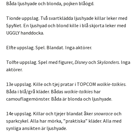
Båda ljushyade och blonda, pojken blåögd.
Tionde uppslag. Två svartklädda ljushyade killar leker med
SpyNet. En ljushyad och blond kille i blå skjorta leker med
UGGLY handdocka.
Elfte uppslag. Spel. Blandat. Inga aktörer.
Tolfte uppslag. Spel med figurer,
Disney
och
Skylanders
. Inga
aktörer.
13e uppslag. Kille och tjej pratar i TOPCOM
walkie-talkies
.
Båda i blå/grå kläder. Bådas
walkie-talkies
har
camouflagemönster. Båda är blonda och ljushyade.
14e uppslag. Killar och tjejer blandat åker
snowrace
och
sparkcykel. Alla har mörka, ”praktiska” kläder. Alla med
synliga ansikten är ljushyade.