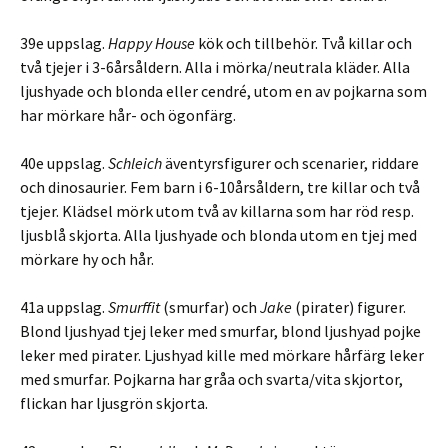
39e uppslag.
Happy House
kök och tillbehör. Två killar och
två tjejer i 3-6årsåldern. Alla i mörka/neutrala kläder. Alla
ljushyade och blonda eller cendré, utom en av pojkarna som
har mörkare hår- och ögonfärg.
40e uppslag.
Schleich
äventyrsfigurer och scenarier, riddare
och dinosaurier. Fem barn i 6-10årsåldern, tre killar och två
tjejer. Klädsel mörk utom två av killarna som har röd resp.
ljusblå skjorta. Alla ljushyade och blonda utom en tjej med
mörkare hy och hår.
41a uppslag.
Smurffit
(smurfar) och
Jake
(pirater) figurer.
Blond ljushyad tjej leker med smurfar, blond ljushyad pojke
leker med pirater. Ljushyad kille med mörkare hårfärg leker
med smurfar. Pojkarna har gråa och svarta/vita skjortor,
flickan har ljusgrön skjorta.