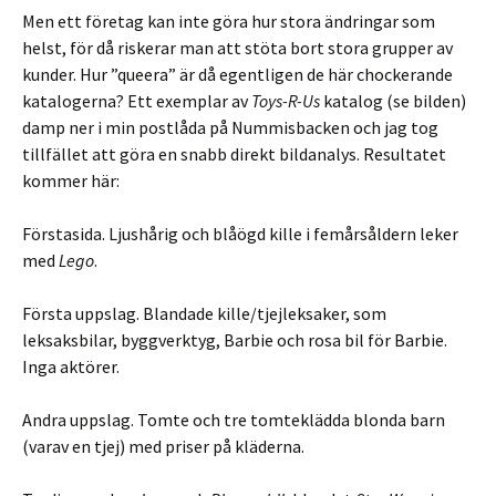
Men ett företag kan inte göra hur stora ändringar som
helst, för då riskerar man att stöta bort stora grupper av
kunder. Hur ”queera” är då egentligen de här chockerande
katalogerna? Ett exemplar av
Toys-R-Us
katalog (se bilden)
damp ner i min postlåda på Nummisbacken och jag tog
tillfället att göra en snabb direkt bildanalys. Resultatet
kommer här:
Förstasida. Ljushårig och blåögd kille i femårsåldern leker
med
Lego
.
Första uppslag. Blandade kille/tjejleksaker, som
leksaksbilar, byggverktyg, Barbie och rosa bil för Barbie.
Inga aktörer.
Andra uppslag. Tomte och tre tomteklädda blonda barn
(varav en tjej) med priser på kläderna.