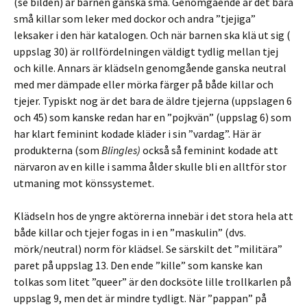
(se bilden) är barnen ganska små. Genomgående är det bara
små killar som leker med dockor och andra ”tjejiga”
leksaker i den här katalogen. Och när barnen ska klä ut sig (
uppslag 30) är rollfördelningen väldigt tydlig mellan tjej
och kille. Annars är klädseln genomgående ganska neutral
med mer dämpade eller mörka färger på både killar och
tjejer. Typiskt nog är det bara de äldre tjejerna (uppslagen 6
och 45) som kanske redan har en ”pojkvän” (uppslag 6) som
har klart feminint kodade kläder i sin ”vardag”. Här är
produkterna (som
Blingles)
också så feminint kodade att
närvaron av en kille i samma ålder skulle bli en alltför stor
utmaning mot könssystemet.
Klädseln hos de yngre aktörerna innebär i det stora hela att
både killar och tjejer fogas in i en ”maskulin” (dvs.
mörk/neutral) norm för klädsel. Se särskilt det ”militära”
paret på uppslag 13. Den ende ”kille” som kanske kan
tolkas som litet ”queer” är den docksöte lille trollkarlen på
uppslag 9, men det är mindre tydligt. När ”pappan” på