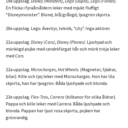
19e uppslag.
Disney (Monsters)
,
Lego (Duplo)
,
Lego (Fiends)
.
En flicka i fyraårsåldern leker med mjukt fluffigt
”Disneymonster”. Blond, blå/gråögd, ljusgrön skjorta.
20e uppslag. Lego. Äventyr, teknik, ”city”. Inga aktörer.
21a uppslag.
Disney (Cars)
,
Disney (Planes)
. Ljushyad och
mörkögd pojke med cendréfärgat hår och mörk tröja leker
med
Cars
.
22a uppslag.
Microcharges
,
Hot Wheels
. (Magneter, fjädrar,
bilar). Kille och tjej leker med Microcharges. Hon har lila
skjorta, han har ljusgrön. Båda ljushyade och blonda.
23e uppslag.
Flex-Trax
,
Carrera
(bilbanor för olika åldrar).
Pappa och kille leker med Carrera. Båda ljushyade och
blonda. Pappan har ljust rosa skjorta, pojken har
grönrandig.