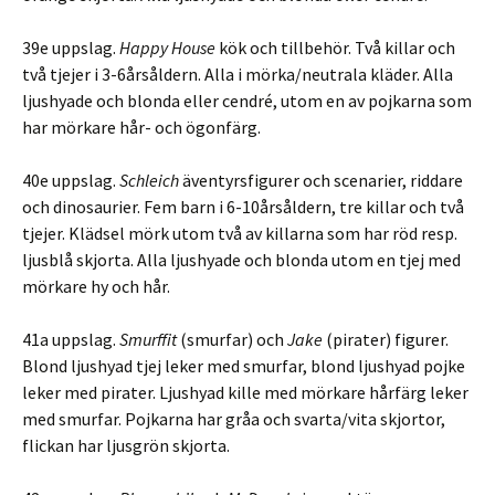
39e uppslag.
Happy House
kök och tillbehör. Två killar och
två tjejer i 3-6årsåldern. Alla i mörka/neutrala kläder. Alla
ljushyade och blonda eller cendré, utom en av pojkarna som
har mörkare hår- och ögonfärg.
40e uppslag.
Schleich
äventyrsfigurer och scenarier, riddare
och dinosaurier. Fem barn i 6-10årsåldern, tre killar och två
tjejer. Klädsel mörk utom två av killarna som har röd resp.
ljusblå skjorta. Alla ljushyade och blonda utom en tjej med
mörkare hy och hår.
41a uppslag.
Smurffit
(smurfar) och
Jake
(pirater) figurer.
Blond ljushyad tjej leker med smurfar, blond ljushyad pojke
leker med pirater. Ljushyad kille med mörkare hårfärg leker
med smurfar. Pojkarna har gråa och svarta/vita skjortor,
flickan har ljusgrön skjorta.