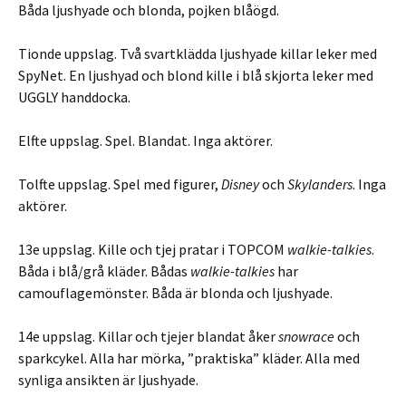
Båda ljushyade och blonda, pojken blåögd.
Tionde uppslag. Två svartklädda ljushyade killar leker med
SpyNet. En ljushyad och blond kille i blå skjorta leker med
UGGLY handdocka.
Elfte uppslag. Spel. Blandat. Inga aktörer.
Tolfte uppslag. Spel med figurer,
Disney
och
Skylanders
. Inga
aktörer.
13e uppslag. Kille och tjej pratar i TOPCOM
walkie-talkies
.
Båda i blå/grå kläder. Bådas
walkie-talkies
har
camouflagemönster. Båda är blonda och ljushyade.
14e uppslag. Killar och tjejer blandat åker
snowrace
och
sparkcykel. Alla har mörka, ”praktiska” kläder. Alla med
synliga ansikten är ljushyade.