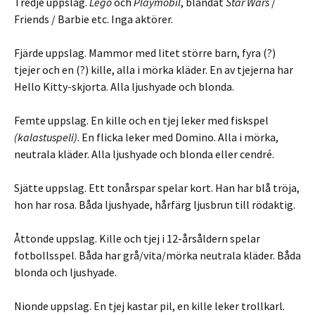
Tredje uppslag.
Lego
och
Playmobil
, blandat
Star Wars
/
Friends / Barbie etc. Inga aktörer.
Fjärde uppslag. Mammor med litet större barn, fyra (?)
tjejer och en (?) kille, alla i mörka kläder. En av tjejerna har
Hello Kitty-skjorta. Alla ljushyade och blonda.
Femte uppslag. En kille och en tjej leker med fiskspel
(kalastuspeli)
. En flicka leker med Domino. Alla i mörka,
neutrala kläder. Alla ljushyade och blonda eller cendré.
Sjätte uppslag. Ett tonårspar spelar kort. Han har blå tröja,
hon har rosa. Båda ljushyade, hårfärg ljusbrun till rödaktig.
Åttonde uppslag. Kille och tjej i 12-årsåldern spelar
fotbollsspel. Båda har grå/vita/mörka neutrala kläder. Båda
blonda och ljushyade.
Nionde uppslag. En tjej kastar pil, en kille leker trollkarl.