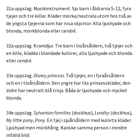
31a uppslag. Musikinstrument. Sju barn i åldrarna 5-12, fyra
tjejer och tre killar. Kläder mörka/neutrala utom hos två av
de yngsta tjejerna som har rosa skjortor. Alla ljushyade och
blonda, mörkblonda eller cendré.
32a uppslag. Kramdjur. Tre barn i tioårsåldern, två tjejer och
en kille, klädda i blandade kulörer, alla ljushyade och blonda
eller cendré.
33e uppslag.
Disney princess
. Två tjejer, en i fyraårsåldern
och en i tioårsåldern. Den yngre har lila prinsesskläder, den
äldre har neutralt blå tröja. Båda är ljushyade och mycket
blonda.
34e uppslag.
Sylvanian families
(dockhus),
Lundby
(dockhus),
My little pony
,
Pony
. En tjej i sjuårsåldern med kulörta kläder.
Ljushyad men mörkhårig. Kanske samma person i mindre
infälld bild.