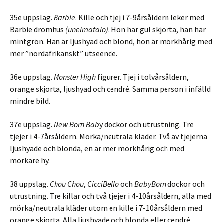
35e uppslag.
Barbie
. Kille och tjej i 7-9årsåldern leker med
Barbie drömhus
(unelmatalo)
. Hon har gul skjorta, han har
mintgrön. Han är ljushyad och blond, hon är mörkhårig med
mer ”nordafrikanskt” utseende.
36e uppslag.
Monster High
figurer. Tjej i tolvårsåldern,
orange skjorta, ljushyad och cendré. Samma person i infälld
mindre bild.
37e uppslag.
New Born Bab
y dockor och utrustning. Tre
tjejer i 4-7årsåldern. Mörka/neutrala kläder. Två av tjejerna
ljushyade och blonda, en är mer mörkhårig och med
mörkare hy.
38 uppslag.
Chou Chou
,
CicciBello
och
BabyBorn
dockor och
utrustning. Tre killar och två tjejer i 4-10årsåldern, alla med
mörka/neutrala kläder utom en kille i 7-10årsåldern med
orange skjorta. Alla ljushyade och blonda eller cendré.