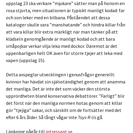
uppslag 23 ska verkare ”mjukare” sätter man på honom en
rosa stjorta, men situationen är typiskt manligt kodad: far
och son leker med en bilbana. Påståendet att dessa
kataloger skulle vara ”manshatande” och hindra killar från
att vara killar blir extra märkligt när man tänker på att
klädseln genomgående är manligt kodad och att bara
småpojkar verkar vilja leka med dockor. Däremot är det
uppenbarligen helt OK även för större tjejer att leka med
vapen (uppslag 15).
Detta avspeglar utvecklingen i genusfrågor generellt:
kvinnor har hävdat sin självständighet genom att anamma
det manliga. Det är inte det som väcker den största
upprördheten bland konservativa debattörer. ”Farligt” blir
det först när den manliga normen hotas genom att killar
gör ”tjejiga” sakar, och särskilt om de fortsätter med det
efter 6 års ålder. Så långt vågar inte
Toys-R-Us
gå.
Länkning pågår till
intressant.se