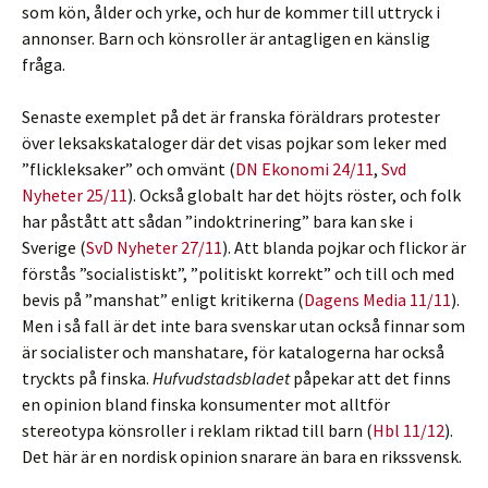
som kön, ålder och yrke, och hur de kommer till uttryck i
annonser. Barn och könsroller är antagligen en känslig
fråga.
Senaste exemplet på det är franska föräldrars protester
över leksakskataloger där det visas pojkar som leker med
”flickleksaker” och omvänt (
DN Ekonomi 24/11
,
Svd
Nyheter 25/11
). Också globalt har det höjts röster, och folk
har påstått att sådan ”indoktrinering” bara kan ske i
Sverige (
SvD Nyheter 27/11
). Att blanda pojkar och flickor är
förstås ”socialistiskt”, ”politiskt korrekt” och till och med
bevis på ”manshat” enligt kritikerna (
Dagens Media 11/11
).
Men i så fall är det inte bara svenskar utan också finnar som
är socialister och manshatare, för katalogerna har också
tryckts på finska.
Hufvudstadsbladet
påpekar att det finns
en opinion bland finska konsumenter mot alltför
stereotypa könsroller i reklam riktad till barn (
Hbl 11/12
).
Det här är en nordisk opinion snarare än bara en rikssvensk.