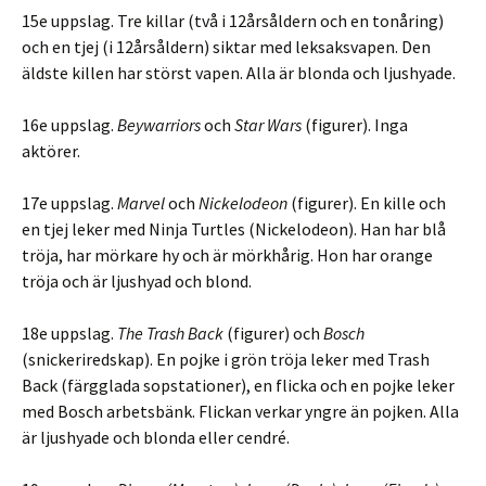
15e uppslag. Tre killar (två i 12årsåldern och en tonåring)
och en tjej (i 12årsåldern) siktar med leksaksvapen. Den
äldste killen har störst vapen. Alla är blonda och ljushyade.
16e uppslag.
Beywarriors
och
Star Wars
(figurer). Inga
aktörer.
17e uppslag.
Marvel
och
Nickelodeon
(figurer). En kille och
en tjej leker med Ninja Turtles (Nickelodeon). Han har blå
tröja, har mörkare hy och är mörkhårig. Hon har orange
tröja och är ljushyad och blond.
18e uppslag.
The Trash Back
(figurer) och
Bosch
(snickeriredskap). En pojke i grön tröja leker med Trash
Back (färgglada sopstationer), en flicka och en pojke leker
med Bosch arbetsbänk. Flickan verkar yngre än pojken. Alla
är ljushyade och blonda eller cendré.