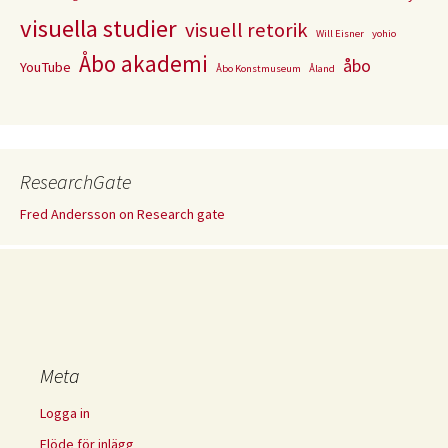
visuella studier
visuell retorik
Will Eisner
yohio
Åbo akademi
åbo
YouTube
Åbo Konstmuseum
Åland
ResearchGate
Fred Andersson on Research gate
Meta
Logga in
Flöde för inlägg