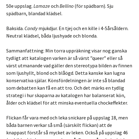
50e uppslag.
Lamaze
och
Bellino
(för spädbarn). Sju
spädbarn, blandad klädsel.
Baksida.
Candy
mjukdjur. En tjej och en kille i 4-5årsåldern.
Neutral klädsel, båda ljushyade och blonda.
Sammanfattning: Min torra uppräkning visar nog ganska
tydligt att katalogen varken är så värst ”queer” eller så
värst utmanande vad gäller den stereotypa bilden av finnen
som ljushyllt, blond och blåögd. Detta kanske kan lugna
konservativa själar. Könsfördelningen är inte så blandad
som debatten kan få en att tro. Och det märks en tydlig
strategi i hur skaparna av katalogen har balanserat kön,
ålder och klädsel för att minska eventuella chockeffekter.
Flickan får vara med och leka snickare på uppslag 18, men
båda barnen verkar så små (särskilt flickan) att de
knappast förstår så mycket av leken. Också på uppslag 46