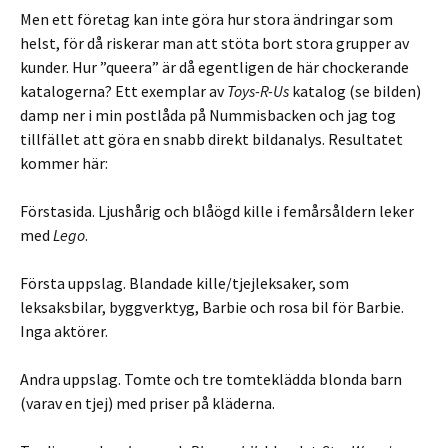
Men ett företag kan inte göra hur stora ändringar som
helst, för då riskerar man att stöta bort stora grupper av
kunder. Hur ”queera” är då egentligen de här chockerande
katalogerna? Ett exemplar av
Toys-R-Us
katalog (se bilden)
damp ner i min postlåda på Nummisbacken och jag tog
tillfället att göra en snabb direkt bildanalys. Resultatet
kommer här:
Förstasida. Ljushårig och blåögd kille i femårsåldern leker
med
Lego
.
Första uppslag. Blandade kille/tjejleksaker, som
leksaksbilar, byggverktyg, Barbie och rosa bil för Barbie.
Inga aktörer.
Andra uppslag. Tomte och tre tomteklädda blonda barn
(varav en tjej) med priser på kläderna.