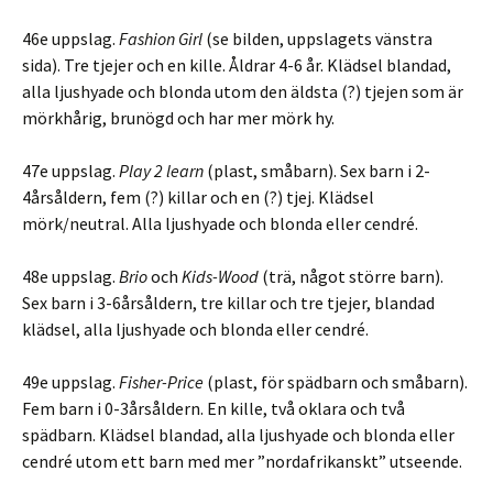
46e uppslag.
Fashion Girl
(se bilden, uppslagets vänstra
sida). Tre tjejer och en kille. Åldrar 4-6 år. Klädsel blandad,
alla ljushyade och blonda utom den äldsta (?) tjejen som är
mörkhårig, brunögd och har mer mörk hy.
47e uppslag.
Play 2 learn
(plast, småbarn). Sex barn i 2-
4årsåldern, fem (?) killar och en (?) tjej. Klädsel
mörk/neutral. Alla ljushyade och blonda eller cendré.
48e uppslag.
Brio
och
Kids-Wood
(trä, något större barn).
Sex barn i 3-6årsåldern, tre killar och tre tjejer, blandad
klädsel, alla ljushyade och blonda eller cendré.
49e uppslag.
Fisher-Price
(plast, för spädbarn och småbarn).
Fem barn i 0-3årsåldern. En kille, två oklara och två
spädbarn. Klädsel blandad, alla ljushyade och blonda eller
cendré utom ett barn med mer ”nordafrikanskt” utseende.