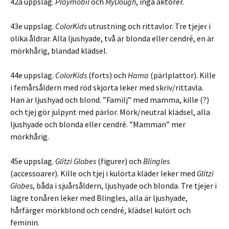
42a uppslag.
Playmobil
och
MyDough
, inga aktörer.
43e uppslag.
ColorKids
utrustning och rittavlor. Tre tjejer i
olika åldrar. Alla ljushyade, två är blonda eller cendré, en är
mörkhårig, blandad klädsel.
44e uppslag.
ColorKids
(forts) och
Hama
(pärlplattor). Kille
i femårsåldern med röd skjorta leker med skriv/rittavla.
Han är ljushyad och blond. ”Familj” med mamma, kille (?)
och tjej gör julpynt med pärlor. Mörk/neutral klädsel, alla
ljushyade och blonda eller cendré. ”Mamman” mer
mörkhårig.
45e uppslag.
Glitzi Globes
(figurer) och
Blingles
(accessoarer). Kille och tjej i kulörta kläder leker med
Glitzi
Globes
, båda i sjuårsåldern, ljushyade och blonda. Tre tjejer i
lägre tonåren leker med Blingles, alla är ljushyade,
hårfärger mörkblond och cendré, klädsel kulört och
feminin.