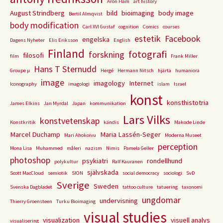
Aron Flam
art history
August Strindberg
bild
bioimaging
body image
Bertil Almqvist
body modification
Carl XVI Gustaf
cognition
Comics
courses
estetik
Facebook
engelska
Dagens Nyheter
Elis Eriksson
English
Finland
fotografi
forskning
filosofi
film
Frank Miller
Hans T Sternudd
Groupe µ
Hergé
Hermann Nitsch
hjärta
humaniora
image
imagology
Internet
Iconography
imagologi
islam
Israel
konst
konsthistotria
James Elkins
Jan Myrdal
Japan
kommunikation
Lars Vilks
konstvetenskap
Konstkritik
kändis
Makode Linde
Marcel Duchamp
Maria Lassén-Seger
Mari Ahokoivu
Moderna Museet
perception
Mona Lisa
Muhammed
måleri
nazism
Nimis
Pamela Geller
photoshop
psykiatri
rondellhund
polykultur
Ralf Kauranen
självskada
Scott MacCloud
semiotik
SION
social democracy
sociologi
SvD
Sverige
Sweden
Svenska Dagbladet
tattoo culture
tatuering
taxonomi
ungdomar
undervisning
Thierry Groensteen
Turku Bioimaging
visual studies
visualization
visuell analys
visualisering