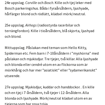
24e uppslag.
Carville
och
Bosch
. Kille och tjej leker med
Bosch parkeringshus. Båda i fyraårsåldern, ljushyade,
hårfärger blond och rödlätt, klädsel mörk/neutral.
25e uppslag.
Airhogs
(radiostyrda racerbilar och
terrängfordon). Kille i tioårsåldern, blå skjorta, ljushyad
och blond.
Mittuppslag. Påslakan med teman som Hello Kitty,
Spiderman etc. Fem barn i 7-10årsåldern i ”myshörna” med
påslakan och mjukisdjur. Tre tjejer, två killar. Alla ljushyade
och blonda eller cendré utom en av flickorna som är
mörkhårig och har mer ”asiatiskt” eller ”sydamerikanskt”
utseende.
27e uppslag. Mjukisdjur, kuddar och handdockor. . En kille
och en tjej i 7-årsåldern, två tjejer i 12-årsåldern. Alla
blonda och ljushyade. Mörk/neutral klädsel utom en av
tjejerna som har rosa tröja.