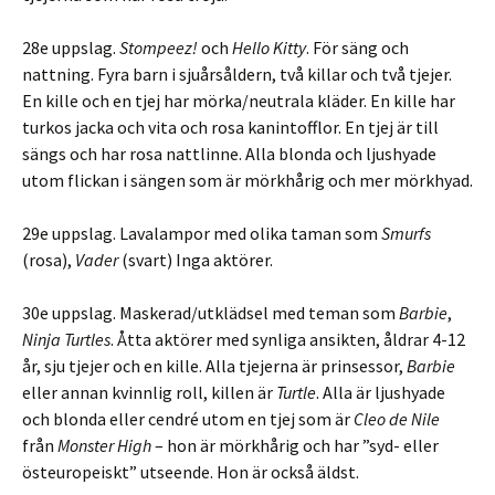
28e uppslag.
Stompeez!
och
Hello Kitty
. För säng och
nattning. Fyra barn i sjuårsåldern, två killar och två tjejer.
En kille och en tjej har mörka/neutrala kläder. En kille har
turkos jacka och vita och rosa kanintofflor. En tjej är till
sängs och har rosa nattlinne. Alla blonda och ljushyade
utom flickan i sängen som är mörkhårig och mer mörkhyad.
29e uppslag. Lavalampor med olika taman som
Smurfs
(rosa),
Vader
(svart) Inga aktörer.
30e uppslag. Maskerad/utklädsel med teman som
Barbie
,
Ninja Turtles
. Åtta aktörer med synliga ansikten, åldrar 4-12
år, sju tjejer och en kille. Alla tjejerna är prinsessor,
Barbie
eller annan kvinnlig roll, killen är
Turtle
. Alla är ljushyade
och blonda eller cendré utom en tjej som är
Cleo de Nile
från
Monster High
– hon är mörkhårig och har ”syd- eller
östeuropeiskt” utseende. Hon är också äldst.