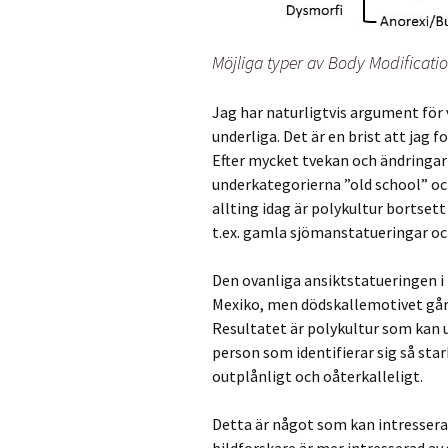
Möjliga typer av Body Modificatio
Jag har naturligtvis argument för 
underliga. Det är en brist att jag 
Efter mycket tvekan och ändringar 
underkategorierna ”old school” oc
allting idag är polykultur bortsett
t.ex. gamla sjömanstatueringar oc
Den ovanliga ansiktstatueringen i 
Mexiko, men dödskallemotivet går 
Resultatet är polykultur som kan 
person som identifierar sig så sta
outplånligt och oåterkalleligt.
Detta är något som kan intressera
bildforskare är mer intresserad av