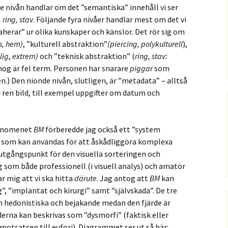
de nivån handlar om det ”semantiska” innehåll vi ser
,
ring, stav
. Följande fyra nivåer handlar mest om det vi
raherar” ur olika kunskaper och känslor. Det rör sig om
s, hem)
, ”kulturell abstraktion”
(piercing, polykulturell
),
lig
,
extrem)
och ”teknisk abstraktion” (
ring, stav:
” nog är fel term. Personen har snarare
piggar
som
en.) Den nionde nivån, slutligen, är ”metadata” – alltså
n ren bild, till exempel uppgifter om datum och
 fenomenet
BM
förberedde jag också ett ”system
m som kan användas för att åskådliggöra komplexa
utgångspunkt för den visuella sorteringen och
g som både professionell (i visuell analys) och amatör
r mig att vi ska hitta
därute
. Jag antog att
BM
kan
g”, ”implantat och kirurgi” samt ”självskada”. De tre
 hedonistiska och bejakande medan den fjärde är
derna kan beskrivas som ”dysmorfi” (faktisk eller
 (motsatsen till eufori). Diagrammet ser ut så här: