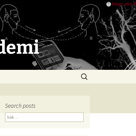
blogs.abo.fi
ademi
Sök
efter:
Search posts
Sök
efter: