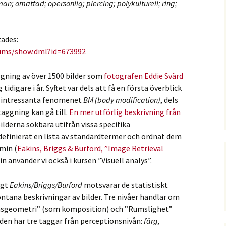
man; omättad; opersonlig; piercing; polykulturell; ring;
tades:
bums/show.dml?id=673992
ggning av över 1500 bilder som
fotografen Eddie Svärd
idigare i år. Syftet var dels att få en första överblick
t) intressanta fenomenet
BM (body modification)
, dels
aggning kan gå till.
En mer utförlig beskrivning från
bilderna sökbara utifrån vissa specifika
 definierat en lista av standardtermer och ordnat dem
min (
Eakins, Briggs & Burford, ”Image Retrieval
n använder vi också i kursen ”Visuell analys”.
igt
Eakins/Briggs/Burford
motsvarar de statistiskt
ontana beskrivningar av bilder. Tre nivåer handlar om
Basgeometri” (som komposition) och ”Rumslighet”
en har tre taggar från perceptionsnivån:
färg,