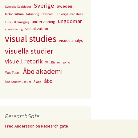
Sverige
Sweden
Svenska Dagbladet
tattoo culture
tatuering
taxonomi
Thierry Groensteen
ungdomar
undervisning
Turku Bioimaging
visualization
visualisering
visual studies
visuell analys
visuella studier
visuell retorik
Will Eisner
yohio
Åbo akademi
YouTube
åbo
Åbo Konstmuseum
Åland
ResearchGate
Fred Andersson on Research gate