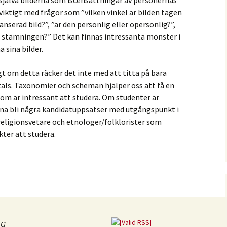
 viktigt med frågor som ”vilken vinkel är bilden tagen
stanserad bild?”, ”är den personlig eller opersonlig?”,
ll stämningen?” Det kan finnas intressanta mönster i
 sina bilder.
t om detta räcker det inte med att titta på bara
tals. Taxonomier och scheman hjälper oss att få en
 som är intressant att studera. Om studenter är
nna bli några kandidatuppsatser med utgångspunkt i
religionsvetare och etnologer/folklorister som
ter att studera.
ta