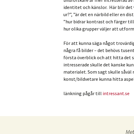
identitet och känslor. Här blir det
ur?”, ”är det en närbild eller en di
”hur bidrar kontrast och färger ti
hur olika grupper väljer att utforma
För att kunna säga något trovärdig
några få bilder – det behövs tusen
första överblick och att hitta det
intresserade skulle det kanske ku
materialet. Som sagt skulle såväl 
konst/bildvetare kunna hitta aspek
länkning pågår till
intressant.se
Me