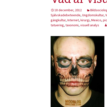
18 december, 2012
Bildsociolo
Självskadebeteende
,
Ungdomskultur
,
V
gängkultur
,
Internet
,
kirurgi
,
Mexico
,
pi
tatuering
,
taxonomi
,
visuell analys