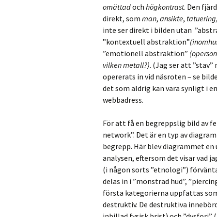
omättad
och
högkontrast
. Den fjär
direkt, som
man
,
ansikte
,
tatuering
inte ser direkt i bilden utan ”abst
”kontextuell abstraktion”
(inomhu
”emotionell abstraktion”
(operson
vilken
metall?)
. (Jag ser att ”stav
opererats in vid näsroten – se bild
det som aldrig kan vara synligt i e
webbadress.
För att få en begreppslig bild av
network”. Det är en typ av diagra
begrepp. Här blev diagrammet en 
analysen, eftersom det visar vad ja
(i någon sorts ”etnologi”) förvänta
delas in i ”mönstrad hud”, ”piercin
första kategorierna uppfattas som
destruktiv. De destruktiva innebör
inbillad fysisk brist) och ”dysfori”