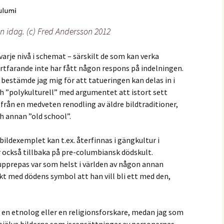
n idag. (c) Fred Andersson 2012
varje nivå i schemat – särskilt de som kan verka
fortfarande inte har fått någon respons på indelningen.
bestämde jag mig för att tatueringen kan delas in i
h ”polykulturell” med argumentet att istort sett
 från en medveten renodling av äldre bildtraditioner,
h annan ”old school”.
bildexemplet kan t.ex. återfinnas i gängkultur i
också tillbaka på pre-columbiansk dödskult.
upprepas var som helst i världen av någon annan
rkt med dödens symbol att han vill bli ett med den,
 en etnolog eller en religionsforskare, medan jag som
 själva bilderna som iscensättningar av personernas