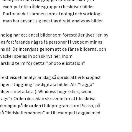
exempel olika åldersgrupper) beskriver bilder.
Därför är det i ämnen som etnologi och sociologi
man har använt sig mest av direkt analys av bilder.
nolog har ett antal bilder som föreställer livet i en by
ns fortfarande några få personer i livet som minns
 då. De intervjuas genom att de får se bilderna, och
äcker spelas in och skrivs ner. Inom
ärskild term för detta: ”photo elicitation”.
rekt visuell analys är idag så spridd att vi knappast
ligen ”taggning” av digitala bilder. Att ”tagga”
 bildens metadata (i Windows högerklick, sedan
tags”). Orden du sedan skriver in för att beskriva
ökningar på de orden i bildprogram som Picasa, på
n på ”dödskallemannen” är till exempel taggad med