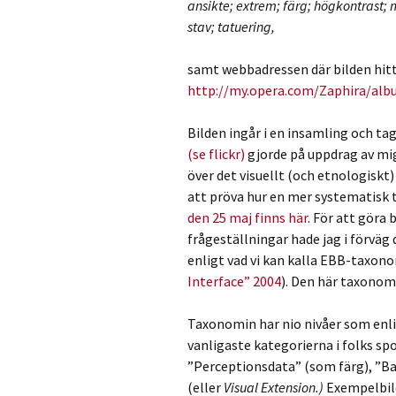
ansikte; extrem; färg; högkontrast; 
stav; tatuering,
samt webbadressen där bilden hit
http://my.opera.com/Zaphira/al
Bilden ingår i en insamling och ta
(se flickr)
gjorde på uppdrag av mig t
över det visuellt (och etnologisk
att pröva hur en mer systematisk t
den 25 maj finns här
. För att göra 
frågeställningar hade jag i förväg
enligt vad vi kan kalla EBB-taxono
Interface” 2004
). Den här taxonomi
Taxonomin har nio nivåer som enl
vanligaste kategorierna i folks sp
”Perceptionsdata” (som färg), ”
(eller
Visual Extension.)
Exempelbild