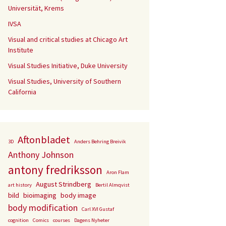
Universität, Krems
IVSA
Visual and critical studies at Chicago Art
Institute
Visual Studies Initiative, Duke University
Visual Studies, University of Southern
California
Aftonbladet
3D
Anders Behring Breivik
Anthony Johnson
antony fredriksson
Aron Flam
August Strindberg
art history
Bertil Almqvist
bild
bioimaging
body image
body modification
Carl XVI Gustaf
cognition
Comics
courses
Dagens Nyheter