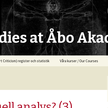
udies at Åbo Ak
t Criticism) register och statistik
Våra kurser / Our Courses
ell analys? (3)