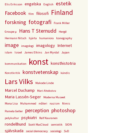
estetik
engelska
Elis Eriksson
English
Finland
Facebook
filosofi
film
fotografi
forskning
Frank Miller
Hans T Sternudd
Groupe µ
Hergé
Hermann Nitsch
hjärta
humaniora
Iconography
image
imagology
Internet
imagologi
islam
Israel
James Elkins
Jan Myrdal
Japan
konst
konsthistotria
kommunikation
konstvetenskap
Konstkritik
kändis
Lars Vilks
Makode Linde
Marcel Duchamp
Mari Ahokoivu
Maria Lassén-Seger
Moderna Museet
Mona Lisa
Muhammed
måleri
nazism
Nimis
perception
photoshop
Pamela Geller
psykiatri
polykultur
Ralf Kauranen
rondellhund
Scott MacCloud
semiotik
SION
självskada
social democracy
sociologi
SvD