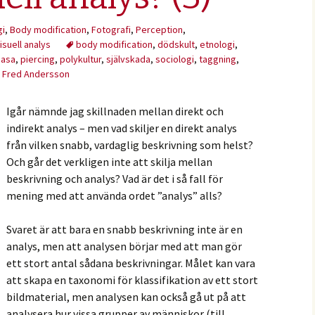
gi
,
Body modification
,
Fotografi
,
Perception
,
isuell analys
body modification
,
dödskult
,
etnologi
,
casa
,
piercing
,
polykultur
,
självskada
,
sociologi
,
taggning
,
Fred Andersson
Igår nämnde jag skillnaden mellan direkt och
indirekt analys – men vad skiljer en direkt analys
från vilken snabb, vardaglig beskrivning som helst?
Och går det verkligen inte att skilja mellan
beskrivning och analys? Vad är det i så fall för
mening med att använda ordet ”analys” alls?
Svaret är att bara en snabb beskrivning inte är en
analys, men att analysen börjar med att man gör
ett stort antal sådana beskrivningar. Målet kan vara
att skapa en taxonomi för klassifikation av ett stort
bildmaterial, men analysen kan också gå ut på att
analysera hur vissa grupper av människor (till