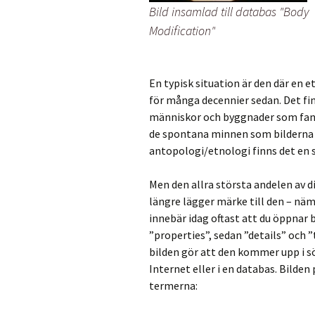
Bild insamlad till databas "Body
Modification"
En typisk situation är den där en et
för många decennier sedan. Det fin
människor och byggnader som fanns
de spontana minnen som bilderna v
antopologi/etnologi finns det en s
Men den allra största andelen av di
längre lägger märke till den – näm
innebär idag oftast att du öppnar
”properties”, sedan ”details” och ”
bilden gör att den kommer upp i s
Internet eller i en databas. Bilde
termerna: