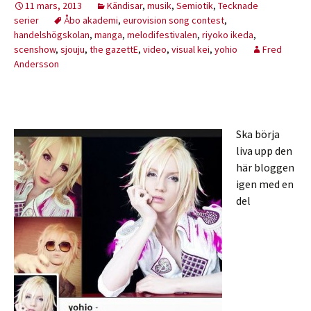
11 mars, 2013
Kändisar
,
musik
,
Semiotik
,
Tecknade
serier
Åbo akademi
,
eurovision song contest
,
handelshögskolan
,
manga
,
melodifestivalen
,
riyoko ikeda
,
scenshow
,
sjouju
,
the gazettE
,
video
,
visual kei
,
yohio
Fred
Andersson
Ska börja
liva upp den
här bloggen
igen med en
del