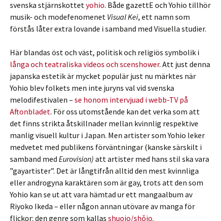
svenska stjärnskottet
yohio
. Både gazettE och Yohio tillhör
musik- och modefenomenet
Visual Kei
, ett namn som
förstås låter extra lovande i samband med Visuella studier.
Här blandas öst och väst, politisk och religiös symbolik i
långa och teatraliska videos och scenshower
. Att just denna
japanska estetik är mycket populär just nu märktes när
Yohio blev folkets men inte juryns val vid svenska
melodifestivalen –
se honom intervjuad i webb-TV på
Aftonbladet
. För oss utomstående kan det verka som att
det finns strikta åtskillnader mellan kvinnlig respektive
manlig visuell kultur i Japan. Men artister som Yohio leker
medvetet med publikens förväntningar (kanske särskilt i
samband med
Eurovision)
att artister med hans stil ska vara
”gayartister”. Det är långtifrån alltid den mest kvinnliga
eller androgyna karaktären som är gay, trots att den som
Yohio kan se ut att vara hämtad ur ett mangaalbum av
Riyoko Ikeda – eller någon annan utövare av manga för
flickor: den genre som kallas
shuojo/shõjo
.