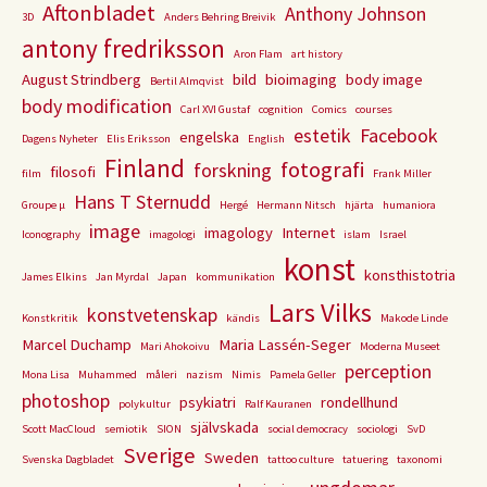
Aftonbladet
Anthony Johnson
3D
Anders Behring Breivik
antony fredriksson
Aron Flam
art history
August Strindberg
bild
bioimaging
body image
Bertil Almqvist
body modification
Carl XVI Gustaf
cognition
Comics
courses
estetik
Facebook
engelska
Dagens Nyheter
Elis Eriksson
English
Finland
fotografi
forskning
filosofi
film
Frank Miller
Hans T Sternudd
Groupe µ
Hergé
Hermann Nitsch
hjärta
humaniora
image
imagology
Internet
Iconography
imagologi
islam
Israel
konst
konsthistotria
James Elkins
Jan Myrdal
Japan
kommunikation
Lars Vilks
konstvetenskap
Konstkritik
kändis
Makode Linde
Marcel Duchamp
Maria Lassén-Seger
Mari Ahokoivu
Moderna Museet
perception
Mona Lisa
Muhammed
måleri
nazism
Nimis
Pamela Geller
photoshop
psykiatri
rondellhund
polykultur
Ralf Kauranen
självskada
Scott MacCloud
semiotik
SION
social democracy
sociologi
SvD
Sverige
Sweden
Svenska Dagbladet
tattoo culture
tatuering
taxonomi