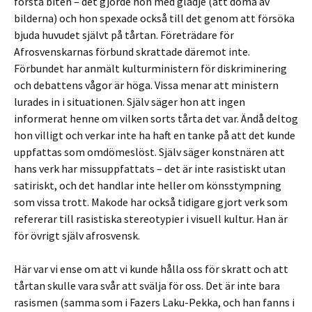
första biten – det gjorde hon med glädje (att döma av
bilderna) och hon spexade också till det genom att försöka
bjuda huvudet självt på tårtan. Företrädare för
Afrosvenskarnas förbund skrattade däremot inte.
Förbundet har anmält kulturministern för diskriminering
och debattens vågor är höga. Vissa menar att ministern
lurades in i situationen. Själv säger hon att ingen
informerat henne om vilken sorts tårta det var. Ändå deltog
hon villigt och verkar inte ha haft en tanke på att det kunde
uppfattas som omdömeslöst. Själv säger konstnären att
hans verk har missuppfattats – det är inte rasistiskt utan
satiriskt, och det handlar inte heller om könsstympning
som vissa trott. Makode har också tidigare gjort verk som
refererar till rasistiska stereotypier i visuell kultur. Han är
för övrigt själv afrosvensk.
Här var vi ense om att vi kunde hålla oss för skratt och att
tårtan skulle vara svår att svälja för oss. Det är inte bara
rasismen (samma som i Fazers Laku-Pekka, och han fanns i