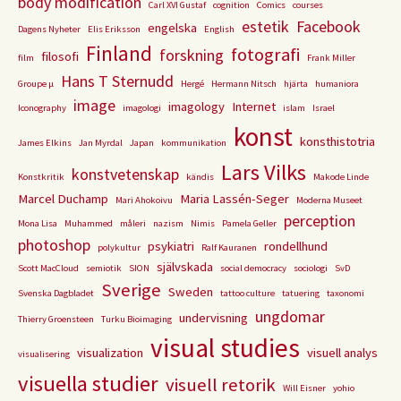
body modification
Carl XVI Gustaf
cognition
Comics
courses
estetik
Facebook
engelska
Dagens Nyheter
Elis Eriksson
English
Finland
fotografi
forskning
filosofi
film
Frank Miller
Hans T Sternudd
Groupe µ
Hergé
Hermann Nitsch
hjärta
humaniora
image
imagology
Internet
Iconography
imagologi
islam
Israel
konst
konsthistotria
James Elkins
Jan Myrdal
Japan
kommunikation
Lars Vilks
konstvetenskap
Konstkritik
kändis
Makode Linde
Marcel Duchamp
Maria Lassén-Seger
Mari Ahokoivu
Moderna Museet
perception
Mona Lisa
Muhammed
måleri
nazism
Nimis
Pamela Geller
photoshop
psykiatri
rondellhund
polykultur
Ralf Kauranen
självskada
Scott MacCloud
semiotik
SION
social democracy
sociologi
SvD
Sverige
Sweden
Svenska Dagbladet
tattoo culture
tatuering
taxonomi
ungdomar
undervisning
Thierry Groensteen
Turku Bioimaging
visual studies
visualization
visuell analys
visualisering
visuella studier
visuell retorik
Will Eisner
yohio