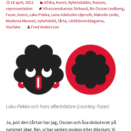
18 april, 2012
Afrika
,
Konst
,
Nyhetsbilder
,
Rasism
,
representation
Afrosvenskarnas förbund
,
Bo Ossian Lindberg
,
Fazer
,
konst
,
Laku-Pekka
,
Lena Adelsohn Liljeroth
,
Makode Linde
,
Moderna Museet
,
nyhetsbild
,
tårta
,
världskonstdagarna
,
YouTube
Fred Andersson
Laku-Pekka och hans efterträdare (courtesy Fazer)
Ja, just den tårtan har jag, Ossian och Åsa diskuterat på
rummet idag. Nej, vi har varken psykos eller dilerium. Vi