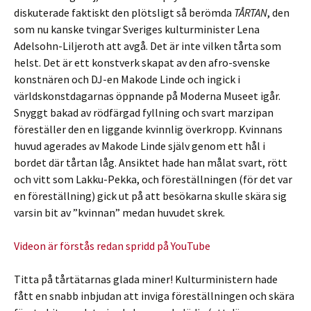
diskuterade faktiskt den plötsligt så berömda
TÅRTAN
, den
som nu kanske tvingar Sveriges kulturminister Lena
Adelsohn-Liljeroth att avgå. Det är inte vilken tårta som
helst. Det är ett konstverk skapat av den afro-svenske
konstnären och DJ-en Makode Linde och ingick i
världskonstdagarnas öppnande på Moderna Museet igår.
Snyggt bakad av rödfärgad fyllning och svart marzipan
föreställer den en liggande kvinnlig överkropp. Kvinnans
huvud agerades av Makode Linde själv genom ett hål i
bordet där tårtan låg. Ansiktet hade han målat svart, rött
och vitt som Lakku-Pekka, och föreställningen (för det var
en föreställning) gick ut på att besökarna skulle skära sig
varsin bit av ”kvinnan” medan huvudet skrek.
Videon är förstås redan spridd på YouTube
Titta på tårtätarnas glada miner! Kulturministern hade
fått en snabb inbjudan att inviga föreställningen och skära