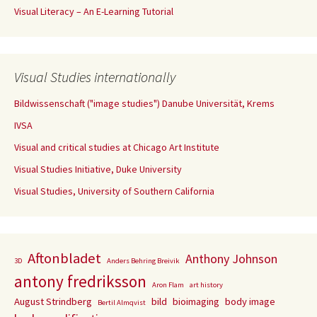
Visual Literacy – An E-Learning Tutorial
Visual Studies internationally
Bildwissenschaft ("image studies") Danube Universität, Krems
IVSA
Visual and critical studies at Chicago Art Institute
Visual Studies Initiative, Duke University
Visual Studies, University of Southern California
Aftonbladet
Anthony Johnson
3D
Anders Behring Breivik
antony fredriksson
Aron Flam
art history
August Strindberg
bild
bioimaging
body image
Bertil Almqvist