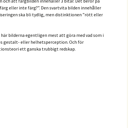
 och att färgbilden innehåller 3 bitar. Det beror på
ärg eller inte färg?”. Den svartvita bilden innehåller
iseringen ska bli tydlig, men distinktionen ”rött eller
här bilderna egentligen mest att göra med vad som i
s gestalt- eller helhetsperception. Och för
tionsteori ett ganska trubbigt redskap.