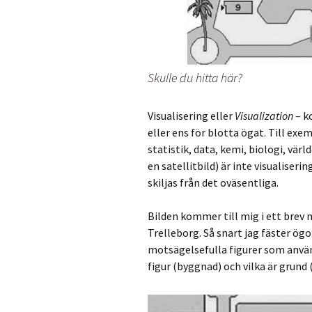
Skulle du hitta här?
Visualisering eller
Visualization
– k
eller ens för blotta ögat. Till exe
statistik, data, kemi, biologi, värl
en satellitbild) är inte visualiseri
skiljas från det oväsentliga.
Bilden kommer till mig i ett brev m
Trelleborg. Så snart jag fäster ög
motsägelsefulla figurer som använd
figur (byggnad) och vilka är grund