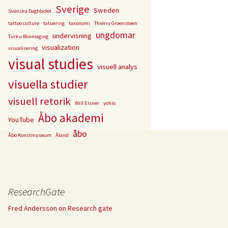
Sverige
Sweden
Svenska Dagbladet
tattoo culture
tatuering
taxonomi
Thierry Groensteen
ungdomar
undervisning
Turku Bioimaging
visualization
visualisering
visual studies
visuell analys
visuella studier
visuell retorik
Will Eisner
yohio
Åbo akademi
YouTube
åbo
Åbo Konstmuseum
Åland
ResearchGate
Fred Andersson on Research gate