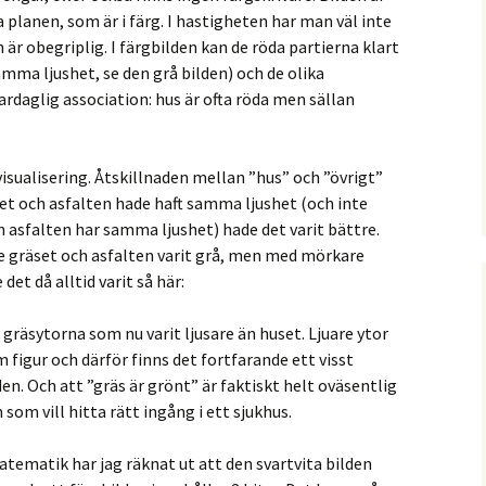
a planen, som är i färg. I hastigheten har man väl inte
 är obegriplig. I färgbilden kan de röda partierna klart
samma ljushet, se den grå bilden) och de olika
rdaglig association: hus är ofta röda men sällan
visualisering. Åtskillnaden mellan ”hus” och ”övrigt”
set och asfalten hade haft samma ljushet (och inte
 asfalten har samma ljushet) hade det varit bättre.
e gräset och asfalten varit grå, men med mörkare
et då alltid varit så här:
 gräsytorna som nu varit ljusare än huset. Ljuare ytor
m figur och därför finns det fortfarande ett visst
en. Och att ”gräs är grönt” är faktiskt helt oväsentlig
som vill hitta rätt ingång i ett sjukhus.
ematik har jag räknat ut att den svartvita bilden