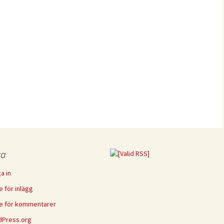
ta
a in
e för inlägg
e för kommentarer
Press.org