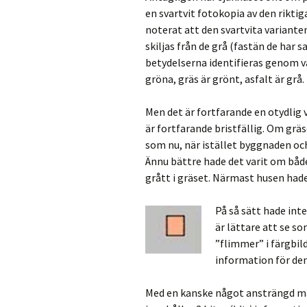
en svartvit fotokopia av den riktig
noterat att den svartvita varianten
skiljas från de grå (fastän de har 
betydelserna identifieras genom va
gröna, gräs är grönt, asfalt är grå.
Men det är fortfarande en otydlig 
är fortfarande bristfällig. Om grä
som nu, när istället byggnaden och
Ännu bättre hade det varit om båd
grått i gräset. Närmast husen hade d
På så sätt hade inte
är lättare att se so
”flimmer” i färgbild
information för den 
Med en kanske något ansträngd mat