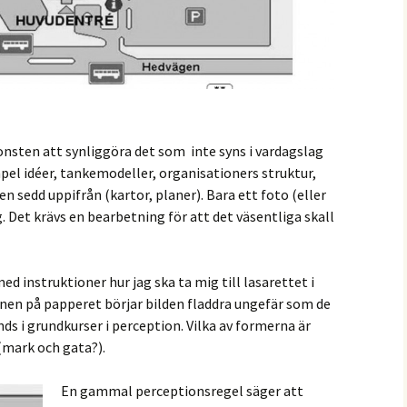
onsten att synliggöra det som inte syns i vardagslag
mpel idéer, tankemodeller, organisationers struktur,
den sedd uppifrån (kartor, planer). Bara ett foto (eller
ng. Det krävs en bearbetning för att det väsentliga skall
ed instruktioner hur jag ska ta mig till lasarettet i
onen på papperet börjar bilden fladdra ungefär som de
s i grundkurser i perception. Vilka av formerna är
 (mark och gata?).
En gammal perceptionsregel säger att