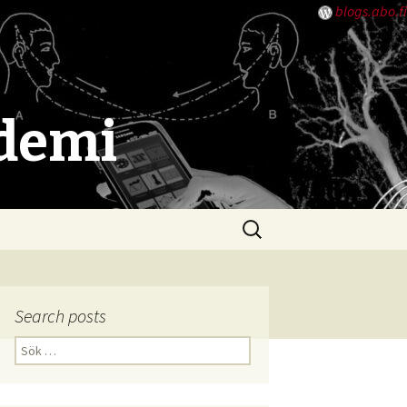
blogs.abo.fi
ademi
Sök
efter:
Search posts
Sök
efter: