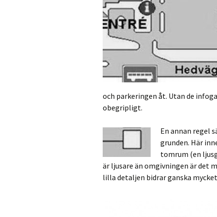
och parkeringen åt. Utan de infoga
obegripligt.
En annan regel sä
grunden. Här inne
tomrum (en ljusg
är ljusare än omgivningen är det m
lilla detaljen bidrar ganska mycket 