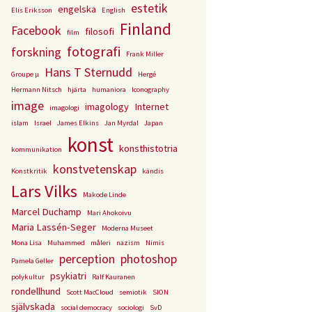
estetik
engelska
Elis Eriksson
English
Finland
Facebook
filosofi
film
fotografi
forskning
Frank Miller
Hans T Sternudd
Groupe µ
Hergé
Hermann Nitsch
hjärta
humaniora
Iconography
image
imagology
Internet
imagologi
islam
Israel
James Elkins
Jan Myrdal
Japan
konst
konsthistotria
kommunikation
konstvetenskap
Konstkritik
kändis
Lars Vilks
Makode Linde
Marcel Duchamp
Mari Ahokoivu
Maria Lassén-Seger
Moderna Museet
Mona Lisa
Muhammed
måleri
nazism
Nimis
perception
photoshop
Pamela Geller
psykiatri
polykultur
Ralf Kauranen
rondellhund
Scott MacCloud
semiotik
SION
självskada
social democracy
sociologi
SvD