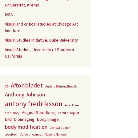
Universität, Krems
IVSA
Visual and critical studies at Chicago Art
Institute
Visual Studies Initiative, Duke University
Visual Studies, University of Southern
California
Aftonbladet
3D
Anders Behring Breivik
Anthony Johnson
antony fredriksson
Aron Flam
August Strindberg
art history
Bertil Almqvist
bild
bioimaging
body image
body modification
Carl XVI Gustaf
cognition
Comics
courses
Dagens Nyheter