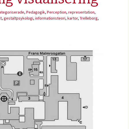
ategoriserade
,
Pedagogik
,
Perception
,
representation
,
t
,
gestaltpsykologi
,
informationsteori
,
kartor
,
Trelleborg
,