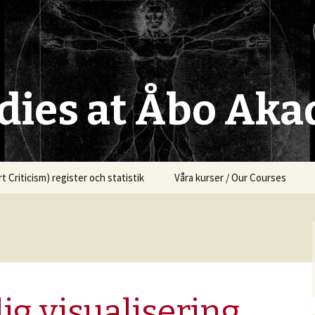
udies at Åbo Ak
t Criticism) register och statistik
Våra kurser / Our Courses
ig visualisering