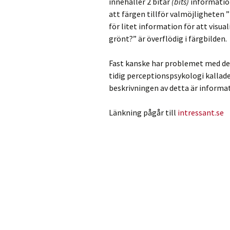
innehåller 2 bitar
(bits)
information
att färgen tillför valmöjligheten ”f
för litet information för att visual
grönt?” är överflödig i färgbilden.
Fast kanske har problemet med de 
tidig perceptionspsykologi kallade
beskrivningen av detta är informa
Länkning pågår till
intressant.se