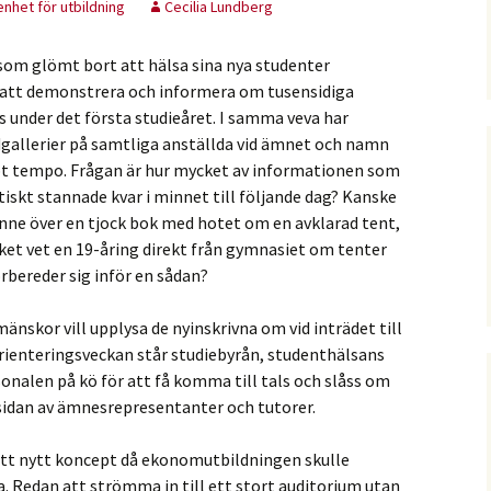
nhet för utbildning
Cecilia Lundberg
som glömt bort att hälsa sina nya studenter
er att demonstrera och informera om tusensidiga
 under det första studieåret. I samma veva har
dgallerier på samtliga anställda vid ämnet och namn
abbt tempo. Frågan är hur mycket av informationen som
iskt stannade kvar i minnet till följande dag? Kanske
inne över en tjock bok med hotet om en avklarad tent,
et vet en 19-åring direkt från gymnasiet om tenter
örbereder sig inför en sådan?
änskor vill upplysa de nyinskrivna om vid inträdet till
orienteringsveckan står studiebyrån, studenthälsans
onalen på kö för att få komma till tals och slåss om
d sidan av ämnesrepresentanter och tutorer.
 ett nytt koncept då ekonomutbildningen skulle
. Redan att strömma in till ett stort auditorium utan