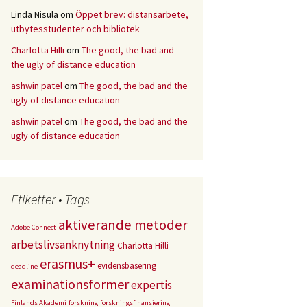
Linda Nisula
om
Öppet brev: distansarbete,
utbytesstudenter och bibliotek
Charlotta Hilli
om
The good, the bad and
the ugly of distance education
ashwin patel
om
The good, the bad and the
ugly of distance education
ashwin patel
om
The good, the bad and the
ugly of distance education
Etiketter • Tags
aktiverande metoder
Adobe Connect
arbetslivsanknytning
Charlotta Hilli
erasmus+
evidensbasering
deadline
examinationsformer
expertis
Finlands Akademi
forskning
forskningsfinansiering