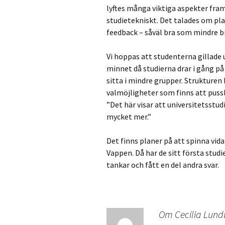
lyftes många viktiga aspekter fr
studietekniskt. Det talades om pl
feedback – såväl bra som mindre b
Vi hoppas att studenterna gillade 
minnet då studierna drar i gång på a
sitta i mindre grupper. Strukturen 
valmöjligheter som finns att pussl
”Det här visar att universitetsstud
mycket mer.”
Det finns planer på att spinna vid
Vappen. Då har de sitt första stud
tankar och fått en del andra svar.
Om Cecilia Lund