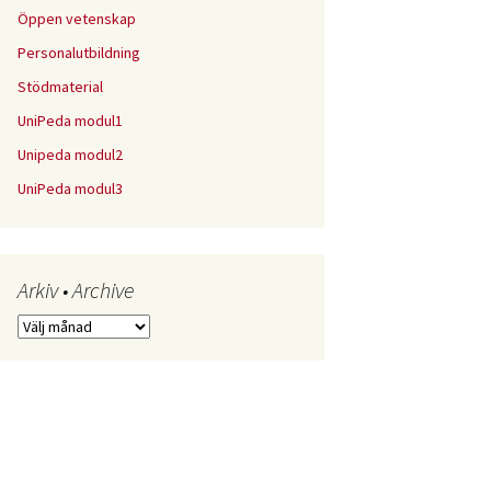
Öppen vetenskap
Personalutbildning
Stödmaterial
UniPeda modul1
Unipeda modul2
UniPeda modul3
Arkiv • Archive
Arkiv
•
Archive