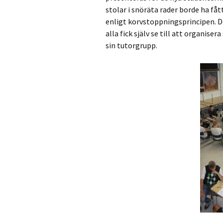
stolar i snöräta rader borde ha fåt
enligt korvstoppningsprincipen. De
alla fick själv se till att organise
sin tutorgrupp.