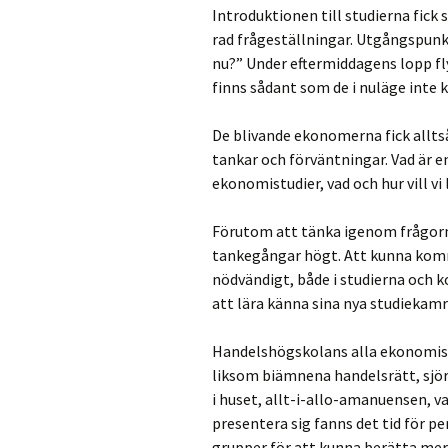
Introduktionen till studierna fick
rad frågeställningar. Utgångspunk
nu?” Under eftermiddagens lopp flyt
finns sådant som de i nuläge inte 
De blivande ekonomerna fick allts
tankar och förväntningar. Vad är
ekonomistudier, vad och hur vill vi 
Förutom att tänka igenom frågorn
tankegångar högt. Att kunna komm
nödvändigt, både i studierna och 
att lära känna sina nya studiekamr
Handelshögskolans alla ekonomis
liksom biämnena handelsrätt, sjör
i huset, allt-i-allo-amanuensen, v
presentera sig fanns det tid för p
grupper för att kunna berätta mer