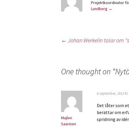
Projektkoordinator f
Lundberg
→
Inläggsnavigering
←
Johan Werkelin talar om "
One thought on “
Nytä
6 september, 2013 kl.
Det låter som e
berättar om erf
Majlen
spridning av idé
Saarinen