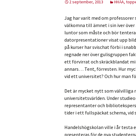
2 september, 2013
HHÅA, toppe
Jag har varit med om professorer 
välkomna till ämnet i sin iver öv
luntor som måste och bör tenteras
datorpresentationer visat upp bil
på kurser har svischat förbi i sn
regnade ner över gulisgruppen fakt
ett förvirrat och skräckblandat m
annars… Tent, förresten. Hur myck
vid ett universitet? Och hur man f
Det är mycket nytt som välvilliga m
universitetsvärlden. Under studie
representanter och bibliotekspers
tider i ett fullspäckat schema, vi
Handelshögskolan ville i år testa
presenteras för de nya studenterna