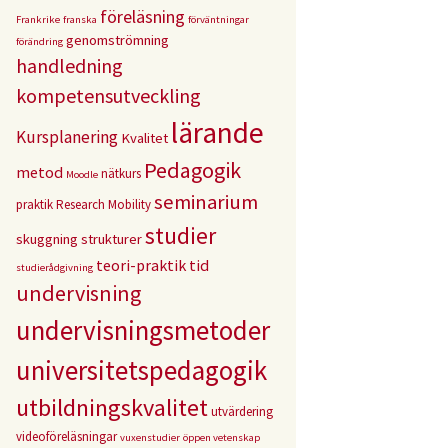
föreläsning
Frankrike
franska
förväntningar
genomströmning
förändring
handledning
kompetensutveckling
lärande
Kursplanering
Kvalitet
Pedagogik
metod
nätkurs
Moodle
seminarium
praktik
Research Mobility
studier
skuggning
strukturer
teori-praktik
tid
studierådgivning
undervisning
undervisningsmetoder
universitetspedagogik
utbildningskvalitet
utvärdering
videoföreläsningar
vuxenstudier
öppen vetenskap