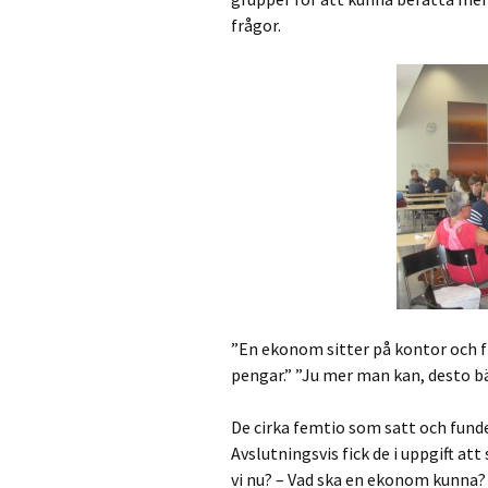
frågor.
”En ekonom sitter på kontor och f
pengar.” ”Ju mer man kan, desto bä
De cirka femtio som satt och funde
Avslutningsvis fick de i uppgift a
vi nu? – Vad ska en ekonom kunna? 