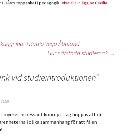
ör HHÅA:s toppenhet i pedagogik.
Visa alla inlägg av Cecilia
skuggning" i Radio Vega Åboland
Hur nätstöda studierna?
→
nk vid studieintroduktionen
”
 09:59
tt mycket intressant koncept. Jag hoppas att ni
arenheterna i olika sammanhang för att få en
n!