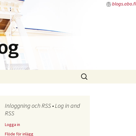
blogs.abo.fi
log
Sök
efter:
Inloggning och RSS • Log in and
RSS
Logga in
Flöde för inlägg