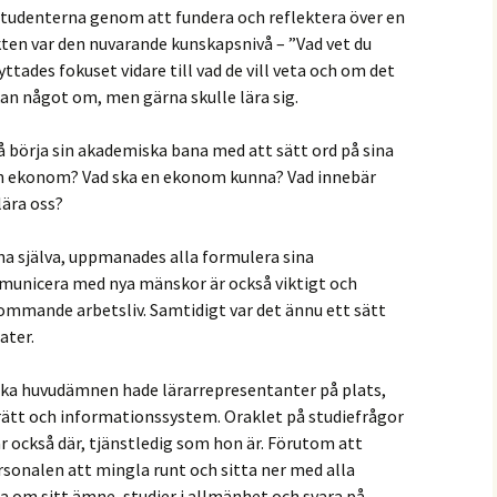
 studenterna genom att fundera och reflektera över en
ten var den nuvarande kunskapsnivå – ”Vad vet du
tades fokuset vidare till vad de vill veta och om det
kan något om, men gärna skulle lära sig.
å börja sin akademiska bana med att sätt ord på sina
 en ekonom? Vad ska en ekonom kunna? Vad innebär
lära oss?
a själva, uppmanades alla formulera sina
unicera med nya mänskor är också viktigt och
kommande arbetsliv. Samtidigt var det ännu ett sätt
ater.
ka huvudämnen hade lärarrepresentanter på plats,
ätt och informationssystem. Oraklet på studiefrågor
ar också där, tjänstledig som hon är. Förutom att
ersonalen att mingla runt och sitta ner med alla
a om sitt ämne, studier i allmänhet och svara på