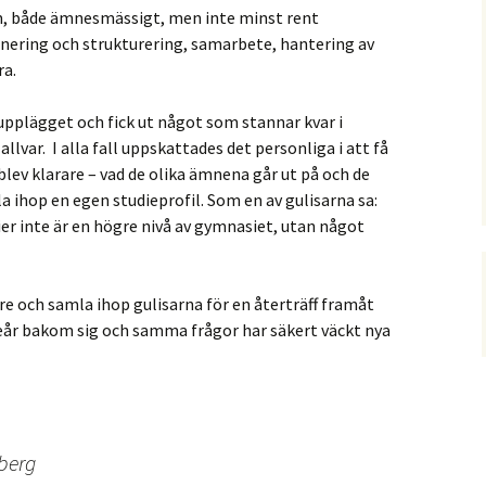
am, både ämnesmässigt, men inte minst rent
anering och strukturering, samarbete, hantering av
ra.
upplägget och fick ut något som stannar kvar i
llvar. I alla fall uppskattades det personliga i att få
blev klarare – vad de olika ämnena går ut på och de
a ihop en egen studieprofil. Som en av gulisarna sa:
ier inte är en högre nivå av gymnasiet, utan något
are och samla ihop gulisarna för en återträff framåt
ieår bakom sig och samma frågor har säkert väckt nya
berg