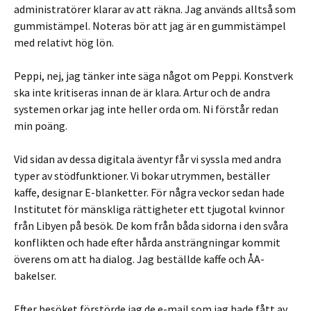
administratörer klarar av att räkna. Jag används alltså som
gummistämpel. Noteras bör att jag är en gummistämpel
med relativt hög lön.
Peppi, nej, jag tänker inte säga något om Peppi. Konstverk
ska inte kritiseras innan de är klara. Artur och de andra
systemen orkar jag inte heller orda om. Ni förstår redan
min poäng.
Vid sidan av dessa digitala äventyr får vi syssla med andra
typer av stödfunktioner. Vi bokar utrymmen, beställer
kaffe, designar E-blanketter. För några veckor sedan hade
Institutet för mänskliga rättigheter ett tjugotal kvinnor
från Libyen på besök. De kom från båda sidorna i den svåra
konflikten och hade efter hårda ansträngningar kommit
överens om att ha dialog. Jag beställde kaffe och ÅA-
bakelser.
Efter besöket förstörde jag de e-mail som jag hade fått av