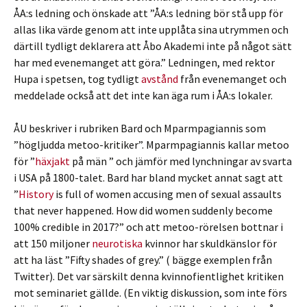
ÅA:s ledning och önskade att ”ÅA:s ledning bör stå upp för
allas lika värde genom att inte upplåta sina utrymmen och
därtill tydligt deklarera att Åbo Akademi inte på något sätt
har med evenemanget att göra.” Ledningen, med rektor
Hupa i spetsen, tog tydligt
avstånd
från evenemanget och
meddelade också att det inte kan äga rum i ÅA:s lokaler.
ÅU beskriver i rubriken Bard och Mparmpagiannis som
”högljudda metoo-kritiker”. Mparmpagiannis kallar metoo
för ”
häxjakt
på män ” och jämför med lynchningar av svarta
i USA på 1800-talet. Bard har bland mycket annat sagt att
”
History
is full of women accusing men of sexual assaults
that never happened. How did women suddenly become
100% credible in 2017?” och att metoo-rörelsen bottnar i
att 150 miljoner
neurotiska
kvinnor har skuldkänslor för
att ha läst ”Fifty shades of grey.” ( bägge exemplen från
Twitter). Det var särskilt denna kvinnofientlighet kritiken
mot seminariet gällde. (En viktig diskussion, som inte förs