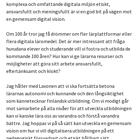
komplexa och omfattande digitala miljön etiskt,
ansvarsfullt och meningsfullt är vi en god bit på vägen mot
en gemensam digital vision.
Om 100 år tror jag få drömmer om fler lärplattformar eller
flera digitala läromedel. Det är mer intressant att fråga
h
urudana elever och studerande vill vi fostra och utbilda de
kommande 100 åren? Hur kan vi ge lärarna resurser och
möjligheter att göra sitt arbete ansvarsfullt,
eftertänksamt och klokt?
Jag håller med Lavonen att vi ska fortsätta betona
lärarnas autonomi och kunnande och den långsiktighet
som kännetecknar finländsk utbildning. Om vi modigt går
mot samarbete på alla nivåer för att utveckla utbildningen
kan vi kanske lära oss av varandra och förstå varandra
bättre. Jag hoppas vi på så sätt kan utveckla en gemensam
vision om hur vi vill digitalisera utbildningen på ett
pedagogiskt försvarbart och etiskt hållbart sätt.