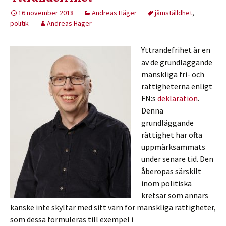
16 november 2018
Andreas Häger
jämställdhet
,
politik
Andreas Häger
Yttrandefrihet är en
av de grundläggande
mänskliga fri- och
rättigheterna enligt
FN:s
deklaration
.
Denna
grundläggande
rättighet har ofta
uppmärksammats
under senare tid. Den
åberopas särskilt
inom politiska
kretsar som annars
kanske inte skyltar med sitt värn för mänskliga rättigheter,
som dessa formuleras till exempel i