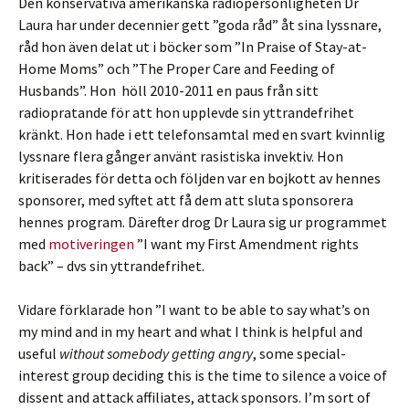
Den konservativa amerikanska radiopersonligheten Dr
Laura har under decennier gett ”goda råd” åt sina lyssnare,
råd hon även delat ut i böcker som ”In Praise of Stay-at-
Home Moms” och ”The Proper Care and Feeding of
Husbands”. Hon höll 2010-2011 en paus från sitt
radiopratande för att hon upplevde sin yttrandefrihet
kränkt. Hon hade i ett telefonsamtal med en svart kvinnlig
lyssnare flera gånger använt rasistiska invektiv. Hon
kritiserades för detta och följden var en bojkott av hennes
sponsorer, med syftet att få dem att sluta sponsorera
hennes program. Därefter drog Dr Laura sig ur programmet
med
motiveringen
”I want my First Amendment rights
back” – dvs sin yttrandefrihet.
Vidare förklarade hon ”I want to be able to say what’s on
my mind and in my heart and what I think is helpful and
useful
without somebody getting angry
, some special-
interest group deciding this is the time to silence a voice of
dissent and attack affiliates, attack sponsors. I’m sort of