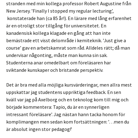
stranden med min kollega professor Robert Augustine från
New Jersey. ’Finally I stopped my regular lecturing’,
konstaterade han (ca 85 år!). En lärare med lång erfarenhet
är en otroligt stor tillgång för universitetet. En
kanadensisk kollega klagade en gång att han inte
bemästrade ett visst delområde i kemiteknik. ’Just give a
course’ gav en arbetskamrat som råd. Alldeles rätt; då man
undervisar någonting, måste man kunna sin sak.
Studenterna anar omedelbart om föreläsaren har
sviktande kunskaper och bristande perspektiv.
Det är bra med alla möjliga kursvärderingar, men allra mest
uppskattar jag studentens uppriktiga feedback. En sen
kväll var jag på Axelborg och en teknolog kom till mig och
började kommentera: Tapio, du är en synnerligen
intressant föreläsare’. Jag nästan hann tacka honom för
komplimangen men sedan kom fortsättningen: ’…men du
är absolut ingen stor pedagog!’