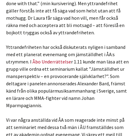
done with that.” (min kursivering). Men yttrandefrihet
gäller förstås inte att få säga vad som helst utan att få
mothugg. Dr Laura får säga vad hon vill, men får också
räkna med och acceptera att bli motsagd – att föreslå en
bojkott tryggas också av yttrandefriheten.
Yttrandefriheten har också diskuterats nyligen i samband
med ett planerat evenemang om jämställdhet i ÅA:s
utrymmen. I
Åbo Underrättelse
r 1.11 kunde man läsa att en
grupp ville ordna ett seminarium kallat ”Jämställdhet ur
mansperspektiv – en provocerande självklarhet?”. Som
deltagare i panelen annonserades Alexander Bard, främst
känd från olika populärmusiksammanhang i Sverige, samt
en lärare och MMA-fighter vid namn Johan
Mparmpagiannis.
Vi var några anställda vid ÅA som reagerade inte minst på
att seminariet med dessa två män i ÅU framställdes som
ett av akademin ordnat evenemang. Vi skrev ett mejl till