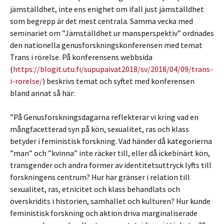
jämställdhet, inte ens enighet om ifall just jämställdhet
som begrepp är det mest centrala. Samma vecka med
seminariet om ”Jämställdhet ur mansperspektiv” ordnades
den nationella genusforskningskonferensen med temat
Trans i rörelse. På konferensens webbsida
(
https://blogit.utu.fi/supupaivat2018/sv/2018/04/09/trans-
i-rorelse/
) beskrivs temat och syftet med konferensen
bland annat så här:
”På Genusforskningsdagarna reflekterar vi kring vad en
mångfacetterad syn på kön, sexualitet, ras och klass
betyder i feministisk forskning. Vad händer då kategorierna
”man” och ”kvinna” inte räcker till, eller då ickebinärt kön,
transgender och andra former av identitetsuttryck lyfts till
forskningens centrum? Hur har gränser i relation till
sexualitet, ras, etnicitet och klass behandlats och
överskridits i historien, samhället och kulturen? Hur kunde
feministisk forskning och aktion driva marginaliserade