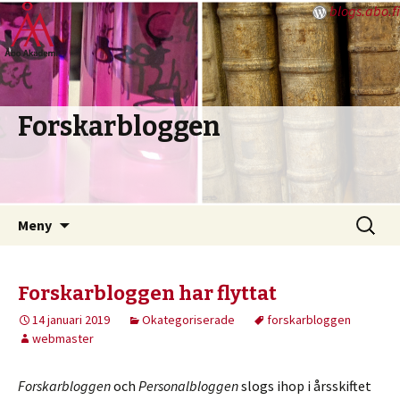
blogs.abo.fi
Forskarbloggen
Hoppa
Sök
Meny
till
efter:
innehåll
Forskarbloggen har flyttat
14 januari 2019
Okategoriserade
forskarbloggen
webmaster
Forskarbloggen
och
Personalbloggen
slogs ihop i årsskiftet