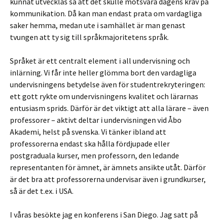
kunnat utvecklas så att det skulle motsvara dagens krav på
kommunikation. Då kan man endast prata om vardagliga
saker hemma, medan ute i samhället är man genast
tvungen att ty sig till språkmajoritetens språk.
Språket är ett centralt element i all undervisning och
inlärning. Vi får inte heller glömma bort den vardagliga
undervisningens betydelse även för studentrekryteringen:
ett gott rykte om undervisningens kvalitet och lärarnas
entusiasm sprids. Därför är det viktigt att alla lärare – även
professorer – aktivt deltar i undervisningen vid Åbo
Akademi, helst på svenska. Vi tänker ibland att
professorerna endast ska hålla fördjupade eller
postgraduala kurser, men professorn, den ledande
representanten för ämnet, är ämnets ansikte utåt. Därför
är det bra att professorerna undervisar även i grundkurser,
så är det t.ex. i USA.
I våras besökte jag en konferens i San Diego. Jag satt på