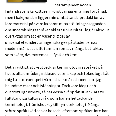
befrämjandet av den
finlandssvenska kulturen. Först var jag en aning förvånad,
men i bakgrunden ligger min omfattande produktion av
läromaterial på svenska samt mina ställningsstaganden
om undervisningsspråket vid ett universitet. Jag är absolut
övertygad om att en väsentlig del av
universitetsundervisningen ska ges på studenternas
modersmål, speciellt i ämnen som av många betraktas
som svåra, dvs matematik, fysik och kemi.
Det är viktigt att vi utvecklar terminologin i språket på
livets alla områden, inklusive vetenskap och teknologi. Låt
mig ta som exempel två relativt små nationer som jag
beundrar: ester och islänningar. Tack vare idogt och
outtröttligt arbete, så har dessa två språk utvecklats till
fullständiga kulturspråk, som har en heltäckande
terminologi, från ishockey till rymdteknologi. Många
större språk i världen är hotade, eftersom språket inte har