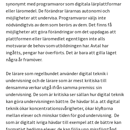
synonymt med programvaror som digitala lärplattformar
eller läromedel. De förändrar lärarnas autonomi och
möjligheter att undervisa. Programvaror väljs inte
nödvändigtvis av dem som berörs av dem. Det finns få
möjligheter att göra förändringar om det uppdagas att
plattformen eller läromedlet egentligen inte alls
motsvarar de behov som utbildningen har. Avtal har
ingåtts, pengar har överförts. Det är bara att gilla läget
några år framöver.
De lärare som regelbundet använder digital teknik i
undervisning och de lärare som är mest kritiska till
densamma verkar utgå ifrån samma premiss: sin
undervisning. De som är kritiska ser sällan hur digital teknik
kan göra undervisningen bättre. De hävdar bl.a. att digital
teknik ökar koncentrationssvårigheter, ökar klyftorna
mellan elever och minskar tiden för god undervisning. De
som är digitalt ivriga hävdar till exempel att de bättre kan
formativt bedöma elever, de kan följa upp missförstånd