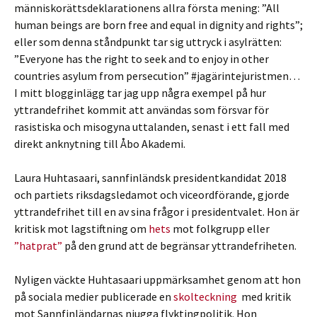
människorättsdeklarationens allra första mening: ”All
human beings are born free and equal in dignity and rights”;
eller som denna ståndpunkt tar sig uttryck i asylrätten:
”Everyone has the right to seek and to enjoy in other
countries asylum from persecution” #jagärintejuristmen…
I mitt blogginlägg tar jag upp några exempel på hur
yttrandefrihet kommit att användas som försvar för
rasistiska och misogyna uttalanden, senast i ett fall med
direkt anknytning till Åbo Akademi.
Laura Huhtasaari, sannfinländsk presidentkandidat 2018
och partiets riksdagsledamot och viceordförande, gjorde
yttrandefrihet till en av sina frågor i presidentvalet. Hon är
kritisk mot lagstiftning om
hets
mot folkgrupp eller
”hatprat”
på den grund att de begränsar yttrandefriheten.
Nyligen väckte Huhtasaari uppmärksamhet genom att hon
på sociala medier publicerade en
skolteckning
med kritik
mot Sannfinländarnas njugga flyktingpolitik. Hon