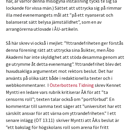
här, är varför denna misogyna inställning tycks te sig så
lockande för vissa män.) Sättet att uttrycka sig på rimmar
illa med evenemangets mål att ”på ett nyanserat och
balanserat sätt belysa jämställdhet”, som en av
arrangörerna utlovade i ÅU-artikeln.
Så här skrev vi också i mejlet: ”Yttrandefriheten ger förstås
denna förening rätt att uttrycka sina åsikter, men Åbo
Akademi har inte skyldighet att stöda desamma genom att
ge utrymme åt detta evenemang”. Yttrandefrihet blev det
huvudsakliga argumentet mot rektors beslut. Det har
använts på olika sätt både i redaktionella texter och i
webbkommentarer. I
Österbottens Tidning
skrev Kennet
Myntti en ledare vars rubrik kritiserar ÅA för att ”ta
censorns roll”; texten talar också om ”portförbud”. En
kommentar till samma text säger att ”universitet har ett
särskilt ansvar för att värna om yttrandefriheten.” I ett
senare inlägg (ÖT 13.11) skriver Myntti att ÅA:s beslut är
”ett bakslag för högskolans roll som arena för fritt