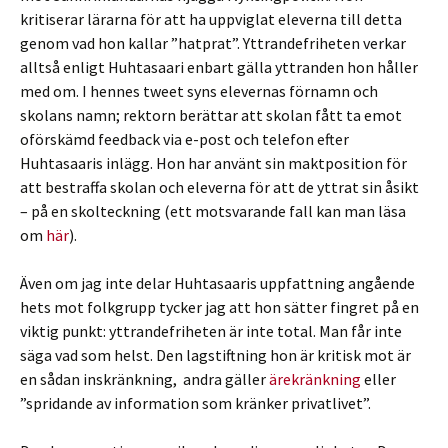
kritiserar lärarna för att ha uppviglat eleverna till detta
genom vad hon kallar ”hatprat”. Yttrandefriheten verkar
alltså enligt Huhtasaari enbart gälla yttranden hon håller
med om. I hennes tweet syns elevernas förnamn och
skolans namn; rektorn berättar att skolan fått ta emot
oförskämd feedback via e-post och telefon efter
Huhtasaaris inlägg. Hon har använt sin maktposition för
att bestraffa skolan och eleverna för att de yttrat sin åsikt
– på en skolteckning (ett motsvarande fall kan man läsa
om
här
).
Även om jag inte delar Huhtasaaris uppfattning angående
hets mot folkgrupp tycker jag att hon sätter fingret på en
viktig punkt: yttrandefriheten är inte total. Man får inte
säga vad som helst. Den lagstiftning hon är kritisk mot är
en sådan inskränkning, andra gäller
ärekränkning
eller
”spridande av information som kränker privatlivet”.