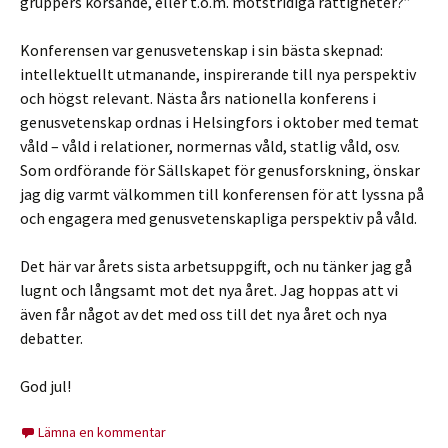
gruppers korsande, eller t.o.m. motstridiga rättigheter?”
Konferensen var genusvetenskap i sin bästa skepnad:
intellektuellt utmanande, inspirerande till nya perspektiv
och högst relevant. Nästa års nationella konferens i
genusvetenskap ordnas i Helsingfors i oktober med temat
våld – våld i relationer, normernas våld, statlig våld, osv.
Som ordförande för Sällskapet för genusforskning, önskar
jag dig varmt välkommen till konferensen för att lyssna på
och engagera med genusvetenskapliga perspektiv på våld.
Det här var årets sista arbetsuppgift, och nu tänker jag gå
lugnt och långsamt mot det nya året. Jag hoppas att vi
även får något av det med oss till det nya året och nya
debatter.
God jul!
Lämna en kommentar