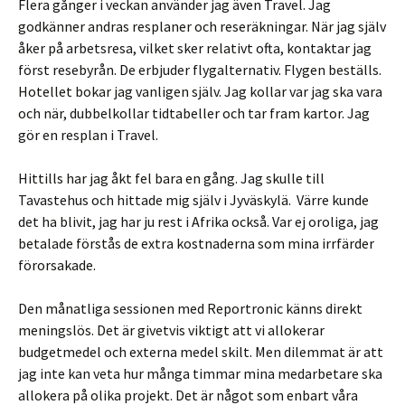
Flera gånger i veckan använder jag även Travel. Jag
godkänner andras resplaner och reseräkningar. När jag själv
åker på arbetsresa, vilket sker relativt ofta, kontaktar jag
först resebyrån. De erbjuder flygalternativ. Flygen beställs.
Hotellet bokar jag vanligen själv. Jag kollar var jag ska vara
och när, dubbelkollar tidtabeller och tar fram kartor. Jag
gör en resplan i Travel.
Hittills har jag åkt fel bara en gång. Jag skulle till
Tavastehus och hittade mig själv i Jyväskylä. Värre kunde
det ha blivit, jag har ju rest i Afrika också. Var ej oroliga, jag
betalade förstås de extra kostnaderna som mina irrfärder
förorsakade.
Den månatliga sessionen med Reportronic känns direkt
meningslös. Det är givetvis viktigt att vi allokerar
budgetmedel och externa medel skilt. Men dilemmat är att
jag inte kan veta hur många timmar mina medarbetare ska
allokera på olika projekt. Det är något som enbart våra